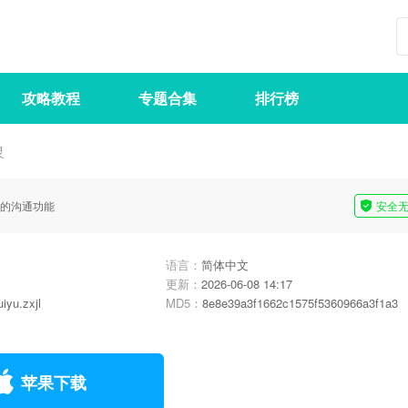
攻略教程
专题合集
排行榜
灵
的沟通功能
安全
语言：
简体中文
更新：
2026-06-08 14:17
iyu.zxjl
MD5：
8e8e39a3f1662c1575f5360966a3f1a3
苹果下载