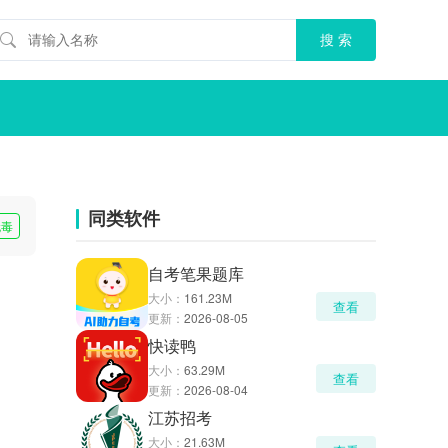
同类软件
无毒
自考笔果题库
大小：
161.23M
查看
更新：
2026-08-05
快读鸭
大小：
63.29M
查看
更新：
2026-08-04
江苏招考
大小：
21.63M