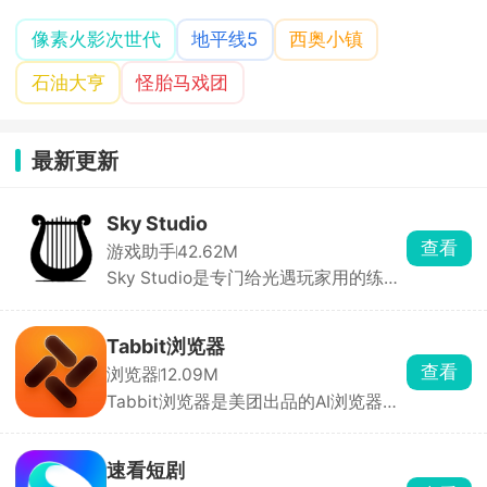
像素火影次世代
地平线5
西奥小镇
石油大亨
怪胎马戏团
最新更新
Sky Studio
查看
游戏助手
42.62M
Sky Studio是专门给光遇玩家用的练琴
工具，可以在手机上模拟游戏里的乐器
演奏。还能导入导出琴谱，方便分享和
保存。界面简洁操作直观，不管是新手
Tabbit浏览器
跟练还是大佬编曲都适用，是光遇弹琴
查看
浏览器
12.09M
玩家必备的辅助工具，能大幅提升练琴
Tabbit浏览器是美团出品的AI浏览器，
效率和编曲体验。
内置多款大模型免费切换，文件直接喂
给 AI，省复制粘贴。能自动执行查数
据、填表单、做报表等复杂任务。适合
速看短剧
重度查资料、写文案、做数据的人，换