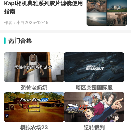
小事都能随手记录，24小时随时可以找
Kapi相机典雅系列胶片滤镜使用
AI 搭话。
指南
作者：小白
2025-12-19
热门合集
恐怖老奶奶
暗区突围国际服
模拟农场23
逆转裁判