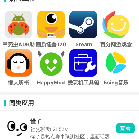
甲壳虫ADB助
画质怪兽120
Steam
百分网游戏盒
手
帧
子
懒人听书
HappyMod
爱玩机工具箱
5sing音乐
同类应用
懂了
查看
社交聊天
121.52M
懂了是热点赛事预测社区，里面话题覆