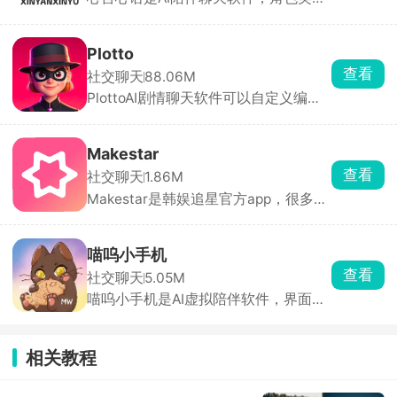
非常丰富，可以从给出的关键词中挑选
造独一无二的虚拟伙伴。
喜欢的人设，或是输入关键词搜索。每
个角色都有详细的背景介绍和人设卡，
Plotto
点开就能直接发消息聊天。找不到感兴
查看
社交聊天
88.06M
趣的内容，也可以自己创建人物，从AI
PlottoAI剧情聊天软件可以自定义编辑
角色的身份、对你的称呼、你们之间的
剧本，设定完整的框架，与感兴趣的AI
关系都能自定义，还可以切换不同的模
角色开启互动聊天对话，沉浸式体验你
型体验不同的风格。
的故事。在Plotto软件中拥有海量的AI
Makestar
人设，可以根据自己的喜好进行搜索，
查看
社交聊天
1.86M
每一位角色都有详细的性格和背景介
Makestar是韩娱追星官方app，很多团
绍，每日登录签到，解锁更多的角色，
回归会在Makestar开专属预售，下单
添加好友互动聊天，分享朋友圈等，在
会送平台独家特典小卡、明信片、相框
Plotto上体验真实的情感寄托陪伴。
这些赠品。除了正规专辑，还有演唱会
喵呜小手机
周边、季节周边、立牌、杂志周边全部
查看
社交聊天
5.05M
是正版官方货源，不用担心买到假货。
喵呜小手机是AI虚拟陪伴软件，界面是
每次消费积攒积分，能兑换限定周边、
软萌黑猫主题锁屏，解锁之后就像打开
抽奖资格。
一台专属私人手机，用来和 AI 角色谈
心、沉浸式角色扮演特别合适。首页除
相关教程
了 AI 聊天入口，还有喝水打卡、备忘
录、纪念日提醒这些小工具，日常细碎