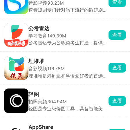
查看
音影视频
93.23M
浏览器成本极低。
速看短剧专门针对当下流行的微短剧市
场，逆袭、复仇、甜宠、霸总等题材全
覆盖，每集大概就十分钟左右，利用碎
片化时间就能快速看完一整部短剧。官
公考雷达
方宣传是正版资源，数量非常大，完全
查看
学习教育
149.39M
不存在剧荒。
公考雷达专为公职类考生打造，提供及
时、精准、全面的招考资讯及高效的职
位匹配服务。公告及职位数据全部来源
政府和官网，真实可靠。实时捕捉和发
埋堆堆
布全国公考资讯，通过订阅提醒服务，
查看
音影视频
116.78M
及时推荐专属好职位。智能职位匹配功
埋堆堆是港剧迷和粤语爱好者的首选应
能根据个人简历高效匹配适合的好职
用。作为TVB内地官方授权平台，所有
位，排查冗余，提升选职效率。用户可
内容均获正版授权，资源更新及时且全
查看职位竞争力，随时了解职位报考动
面。提供全粤语直播频道，包括翡翠台
态，包括报名人数、分数线查询等，帮
轻图
综艺、新闻直播等，同步更新TVB最新
助用户理性择优选岗。
查看
拍照美颜
304.94M
节目。拥有全网海量正版独播粤语剧
轻图是专业级修图工具，具备智能美
集，新剧老剧一网打尽。会员可享受热
颜、手动细节调整，以及曲线、HSL、
门剧集抢先看、经典珍藏任性看、4K高
色调分离等专业功能，满足各种修图需
清极致看等福利，还有独有缓存功能和
求。内置海量风格各异的滤镜，不仅能
定制化首页。
AppShare