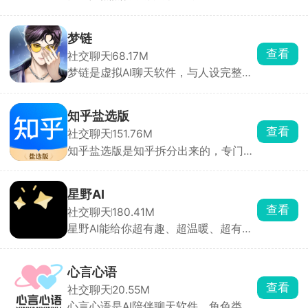
盖电竞赛事、体育比赛、娱乐瓜、科技
新品、财经热点。一件事还没出结果的
时候，你可以选自己看好的走向，提交
梦链
你的判断。等结果出来系统自动结算，
查看
社交聊天
68.17M
会记下你的预测对错，积累个人战绩，
梦链是虚拟AI聊天软件，与人设完整的
能看到自己猜中多少。不光能参与别人
AI 角色互动，每个角色自带完整身世、
发的，你自己也可以新建预测话题，比
性格设定，点开人物立绘就能直接开启
如某场比赛胜负、某个事件后续发展，
对话。和角色聊天时会弹出选项，你的
发起让网友一起来猜。
知乎盐选版
回复、选择会直接改变两人亲密度、故
查看
社交聊天
151.76M
事走向，解锁甜蜜约会，同一个角色能
知乎盐选版是知乎拆分出来的，专门看
玩出好几种结局。玩错线路可以回档重
盐选短篇故事、付费专栏的app。对比
选，像玩文字恋爱游戏一样。
原版知乎砍掉了大量热搜、问答、广
告，用来追剧式看小说最合适。开通盐
星野AI
选会员就能全站畅读付费故事、专栏，
查看
社交聊天
180.41M
去除大部分广告，月卡定价比较亲民。
星野AI能给你超有趣、超温暖、超有沉
不想开会员，平台每天会给免费阅读额
浸感的全新体验。通过前沿 AI 技术创
度，零散看短篇完全够用。
造出拥有独立性格与情感反应的智能
体，让你随时随地与虚拟角色进行真实
心言心语
自然的实时沟通、深度互动，甚至建立
查看
社交聊天
20.55M
长久稳定的情感连接。星野AI高度自
心言心语是AI陪伴聊天软件，角色类型
由，这里的一切全都由你自由定义，打