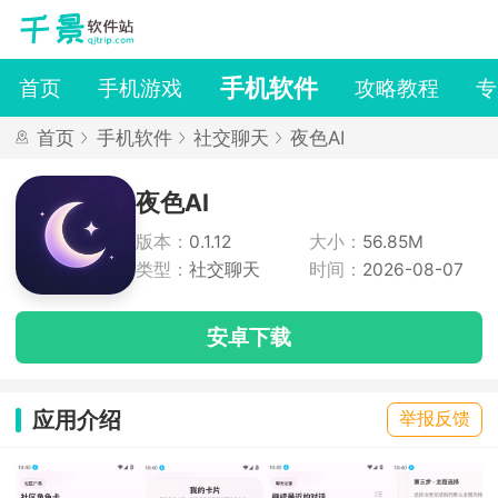
手机软件
首页
手机游戏
攻略教程
专
首页
手机软件
社交聊天
夜色AI
夜色AI
版本：
0.1.12
大小：
56.85M
类型：
社交聊天
时间：
2026-08-07
安卓下载
应用介绍
举报反馈