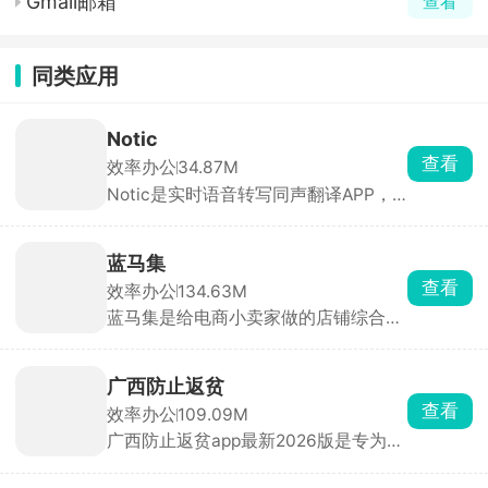
Gmail邮箱
查看
同类应用
Notic
查看
效率办公
34.87M
Notic是实时语音转写同声翻译APP，
超低延迟、高识别准确率，适合开会、
留学生上课。能分清多个人说话的内
容，中英混讲也能识别，AI直接给谈话
蓝马集
精简总结，不用手动整理记录，并且本
查看
效率办公
134.63M
地处理录音不上传，隐私性很好，文稿
蓝马集是给电商小卖家做的店铺综合管
可以直接导出保存。有免费试用时长，
理工具，抖音、拼多多、淘宝、京东好
长期使用需要开通会员。
几个店铺，不用来回切后台，一个 APP
就能统一打理。可以直接从 1688 扒取
广西防止返贫
货源详情，批量上架铺货，一键改售
查看
效率办公
109.09M
价、运费。手机电脑消息互通，出门也
广西防止返贫app最新2026版是专为广
能回复买家消息。
西地区贫困户打造的返贫监控软件，实
时查询贫困户信息，及时了解到他们的