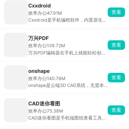
需求，线下走访，在线登记管理。在广
Cxxdroid
西防止返贫app上可以第一时间及时了
查看
效率办公
47.91M
解到最新的帮付政策，以便线下快速的
Cxxdroid是手机编程软件，内置原生编
开展脱贫工作。
译器，不靠网络，离线照样跑代码。能
一键下载各类开发库，除了基础程序，
还可以尝试写简单图形项目。想要扩展
万兴PDF
功能直接一键安装各类代码库，还自带
查看
效率办公
139.72M
交互终端，小段代码立刻测试。
万兴PDF编辑器在手机上就能轻松创
建、管理和转换PDF文件，支持ocr识
字，可以批量处理多个pdf文件，提高
工作效率。万兴PDF软件兼容性很强，
onshape
几乎支持所有关于pdf的功能，在手机
查看
效率办公
140.78M
上分类管理pdf文件，为办公提供更多
onshape是云端3D CAD系统，无需本
的便捷。
地安装，全程联网即可操作。支持草
图、拉伸、装配、钣金等专业功能，可
导出 STL、STEP 等格式用于 3D 打印
CAD迷你看图
和工程交流。操作手势简洁，免费版即
查看
效率办公
75.38M
可满足基础建模需求。
CAD迷你看图是手机端图纸查看工具，
不用搭配电脑端CAD软件，打开图纸速
度很快，各类符号和文字也能正常显