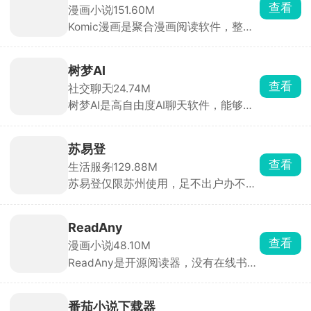
查看
漫画小说
151.60M
Komic漫画是聚合漫画阅读软件，整合
日漫、韩漫、国漫、美漫海量资源，全
高清图源，每日实时追更，无多余弹窗
广告，自带题材分类检索、书架收藏，
树梦AI
日间、护眼模式随心切换，也可导入手
查看
社交聊天
24.74M
机本地漫画文件打开阅读。
树梦AI是高自由度AI聊天软件，能够沉
浸式玩仙侠、规则怪谈、动漫同人、历
史权谋文字剧情。不用自己搭建设定，
选中剧本输入对话行动，AI 顺着你的行
苏易登
为实时推进剧情，不同回答走向完全不
查看
生活服务
129.88M
一样的结局，反复玩都有新鲜感。
苏易登仅限苏州使用，足不出户办不动
产业务。可在线开无房证明、查房产证
权属、抵押查封状态、办证进度。新房
备案、二手房过户、预告登记、遗失补
ReadAny
证都能线上提交申请、在线缴费。全天
查看
漫画小说
48.10M
24小时可办，审批进度实时推送，不用
ReadAny是开源阅读器，没有在线书
跑线下政务大厅。
源、广告和会员。可以导入电子书，接
入大模型，让 AI 帮你总结章节、解读
专业名词、梳理小说人物关系，生成人
番茄小说下载器