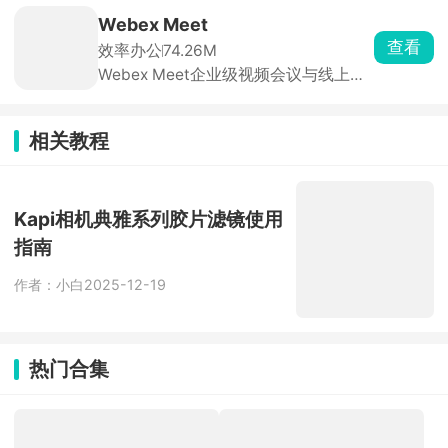
示。支持测量距离、面积，还能添加批
Webex Meet
注标记内容。图纸可以导出成图片或
查看
效率办公
74.26M
PDF，也能直接打印，同时自带云空间
Webex Meet企业级视频会议与线上协
方便文件同步分享。很适合建筑、机械
作工具，免费版最多一百人参会，最高
等行业人员随时随地查看图纸。
1080P高清，网络差也能自动降码率保
流畅，免费版单次40分钟，点链接就能
相关教程
进，也支持电话拨入，跨国会议无障
碍。
Kapi相机典雅系列胶片滤镜使用
指南
作者：小白
2025-12-19
热门合集