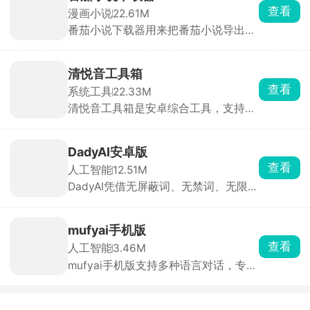
物关系图、章节梗概。描述剧情要点就
查看
漫画小说
22.61M
能定位对应段落，比普通阅读器检索好
番茄小说下载器用来把番茄小说导出为
用很多。
本地电子书，不用在官方 APP 看广
告、开会员，输入小说链接 ID 或者书
名，直接整本导出文件，拷到 Kindle、
清悦音工具箱
手机阅读器离线随便看，可以选择整本
查看
系统工具
22.33M
下载，也能指定起止章节分段保存，不
清悦音工具箱是安卓综合工具，支持音
会出现章节错乱、缺章漏字的情况。
频剪辑处理、全网音乐免费播放下载，
还有 AI 聊天、图片修图、各类实用小
工具。界面清爽无开屏广告，安装包小
DadyAI安卓版
巧不占内存，剪辑配音、找歌下载、日
查看
人工智能
12.51M
常小工具需求一个软件全部搞定。
DadyAI凭借无屏蔽词、无禁词、无限制
聊天的核心优势脱颖而出，软件拥有丰
富的AI虚拟角色，涵盖动画、古风、现
代、奇幻、病娇、治愈等多种类型，可
mufyai手机版
通过搜索或分类快速找到心仪对象。除
查看
人工智能
3.46M
了现有角色，你还能根据喜欢的人的性
mufyai手机版支持多种语言对话，专为
格、身份、声音自定义创建专属角色
女性打造，提供海量AI角色供你选择，
卡。
从虚拟偶像到动漫人物，想聊谁就聊
谁。平台还设有AI酒馆、角色卡社区等