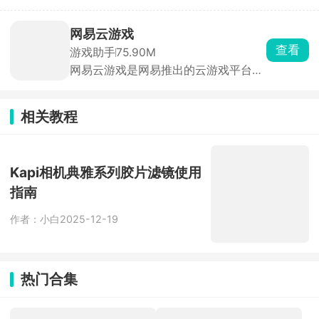
下载、评分、时长等大数据、编辑人工
件无毒无广，安全使用。
挑选，首页每日更新今日推荐。评分仅
来自平台实名玩家，帮助快速种草。云
网易云游戏
玩游戏无需下载，点开即玩 30 分钟高
查看
游戏助手
75.90M
清流式试玩，省存储、低配置也能体验
网易云游戏是网易推出的云游戏平台，
3A 手游。每款游戏自带论坛，支持图
汇聚网易自研及第三方热门游戏，用户
文/视频攻略、问答、官方公告，玩家
无需下载或安装游戏，通过云端直接运
可直接 @ 开发者提 BUG。同时一键预
行，支持一键启动海量正版游戏，涵盖
约未上线游戏，开测/发版自动推送，
相关教程
手游、端游及3A大作。并提供高度自由
收藏列表云同步，换机不丢。
化的键位设置，适应不同用户操作习
惯。支持手柄外设，提升游戏操控体
验。新用户注册后享3天不限时畅玩，
Kapi相机典雅系列胶片滤镜使用
之后每日登录可获40分钟免费时长。通
指南
过签到、抽奖、看广告等方式可额外领
取时长。
作者：小白
2025-12-19
热门合集