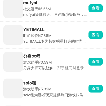
mufyai
查看
社交聊天
15.55M
mufyai提供聊天、角色扮演等服务，在
此软件中能够与众多的二次元角色进行
对话，每天登录签到即可领取猫粮，猫
粮，猫罐头，鱼缸都是等价货币，可以
YETIMALL
用于创建角色和剧本等，在mufyai中你
查看
时尚购物
47.88M
就是主角，人人都是创作者，构筑出了
YETIMALL专为韩娱明星打造的时尚周
一个完全沉浸式的虚拟交互天地，与众
边购物软件，涵盖了时尚服饰、明星签
多的角色互动，获得不同的情感反馈。
名照、专辑以及应援棒等等，官方正版
周边产品，全平台有保障，商品类别分
分身大师
类详细，能够购买到心仪的物品，多件
查看
游戏助手
70.59M
商品一起购买还有优惠哟，更有独特的
分身大师可以让你一部手机同时登录多
签名礼物免费送，一键下单，48小时内
个账号，几乎所有应用都能双开甚至多
立马配送，享受安全的在线购物体验。
开，工作生活互不干扰，游戏大小号同
时在线。分身运行稳定，消息接收及
solo租
时，官方强调比市面上其他双开软件更
查看
游戏助手
75.32M
安全。
solo租为游戏玩家提供热门游戏账号的
按需租赁服务。汇集了全品类热门手游
的高端账号资源，满足用户低成本体验