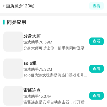
画质魔盒120帧
查看
同类应用
分身大师
查看
游戏助手
70.59M
分身大师可以让你一部手机同时登录多
个账号，几乎所有应用都能双开甚至多
开，工作生活互不干扰，游戏大小号同
时在线。分身运行稳定，消息接收及
solo租
时，官方强调比市面上其他双开软件更
查看
游戏助手
75.32M
安全。
solo租为游戏玩家提供热门游戏账号的
按需租赁服务。汇集了全品类热门手游
的高端账号资源，满足用户低成本体验
高端账号的需求。支持按小时、按天等
宙酱连点
多种租赁模式，用户可根据需求选择短
查看
游戏助手
15.37M
时租赁或长期租赁，降低体验成本。每
宙酱连点是安卓自动点击器，打开后开
笔订单都有平台担保，租前账号状态透
无障碍权限，录一遍操作，就能生成脚
明展示，租中出现问题客服10分钟内响