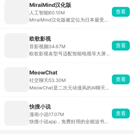
高端账号的需求。支持按小时、按天等
MiraiMind汉化版
多种租赁模式，用户可根据需求选择短
查看
人工智能
60.10M
时租赁或长期租赁，降低体验成本。每
MiraiMind汉化版被定位为日本最受欢
笔订单都有平台担保，租前账号状态透
迎的御宅文化产品之一，面向二次元爱
明展示，租中出现问题客服10分钟内响
好者。软件以AI智能引擎为核心，拥有
应，租后自动解绑，全程无后顾之忧。
多种不同性格的AI角色可供自由选择，
欧歌影视
无论高冷、热情还是温柔，每一位都拥
查看
音影视频
34.67M
有独立的背景故事与独特人格。玩家还
欧歌影视各型号适配智能电视等大屏设
可亲手创造专属虚拟角色，自由设定外
备，拥有海量影视资源，电影、剧集、
貌与性格，让TA成为只属于你的恋人或
动漫、综艺种类齐全，片源丰富且更新
伙伴。
迅速。支持高清播放与精准搜索，智能
MeowChat
推荐功能可依据观看历史推送个性化内
查看
社交聊天
53.30M
容。全程无广告干扰，永久免费使用，
MeowChat是二次元动漫风的AI聊天
让你轻松享受大屏追剧的快乐。
App，里面全是动漫风角色，猫娘、女
仆、古风妹子都有，每个人设都很完
整，聊天像进了动漫剧情，AI回复贴合
快搜小说
人设。适合喜欢二次元、猫娘、剧情代
查看
漫画小说
17.07M
入感强的 AI 陪伴党。
快搜小说app，免费好用的全能追书阅
读神器，海量小说一键搜索、免费畅
读，多样阅读与追书模式满足你的使用