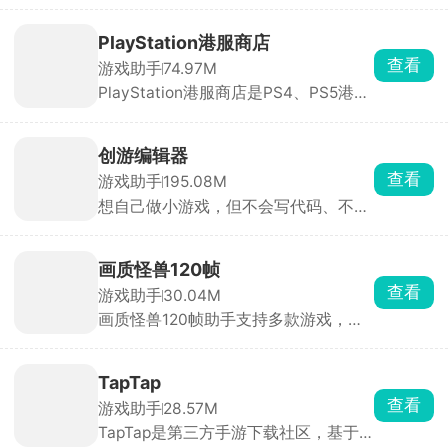
本自动重复，也能拖悬浮窗直接连点。
应，租后自动解绑，全程无后顾之忧。
游戏挂机、抢红包、签到、短视频点赞
PlayStation港服商店
等重复操作都能用。
查看
游戏助手
74.97M
PlayStation港服商店是PS4、PS5港服
账号玩家必装软件，手机直接下单买游
戏，直接推送到家里主机自动下载安
装，主机硬盘满了也能在手机上删旧游
创游编辑器
戏腾空间，不用挨个在主机操作整理。
查看
游戏助手
195.08M
港服经常有大折扣、限时喜加一、PS
想自己做小游戏，但不会写代码、不会
会员免费游戏，APP 会直接弹窗提醒，
画画，那可以用创游编辑器。手机上就
蹲低价薅羊毛特别方便，新作也能直接
能做，只需拖拽人物、道具就能搭建。
手机预购，上线自动解锁。
新手照着模板改一改，十几分钟就能做
画质怪兽120帧
出一张可玩的关卡。做完作品一键发布
查看
游戏助手
30.04M
到社区，全网玩家都能玩你做的游戏，
画质怪兽120帧助手支持多款游戏，一
还能刷别人做的小游戏玩。除了做游
键更改超清惊人画质，30帧、60帧，
戏，也能拿来做像素动画、互动小故
120帧乃至144帧，不同的画面帧率随
事，主打一个释放脑洞。
意调整，找到最适合自己的游戏画面，
TapTap
提高极致的游戏体验，享受超清的爽
查看
游戏助手
28.57M
感。除此以外，软件内还提供了准星工
TapTap是第三方手游下载社区，基于
具、bmi计算机、电子沐浴等功能，软