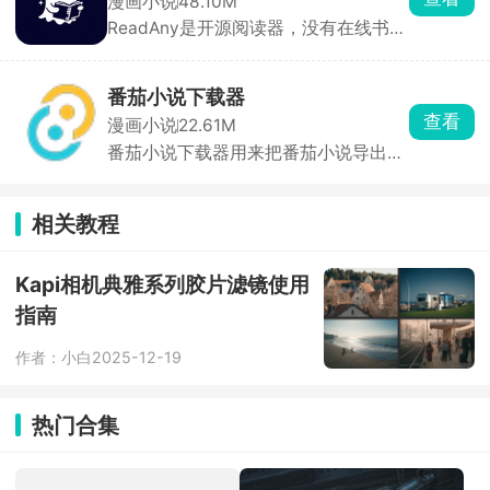
漫画小说
48.10M
机本地漫画文件打开阅读。
ReadAny是开源阅读器，没有在线书
源、广告和会员。可以导入电子书，接
入大模型，让 AI 帮你总结章节、解读
专业名词、梳理小说人物关系，生成人
番茄小说下载器
物关系图、章节梗概。描述剧情要点就
查看
漫画小说
22.61M
能定位对应段落，比普通阅读器检索好
番茄小说下载器用来把番茄小说导出为
用很多。
本地电子书，不用在官方 APP 看广
告、开会员，输入小说链接 ID 或者书
名，直接整本导出文件，拷到 Kindle、
相关教程
手机阅读器离线随便看，可以选择整本
下载，也能指定起止章节分段保存，不
会出现章节错乱、缺章漏字的情况。
Kapi相机典雅系列胶片滤镜使用
指南
作者：小白
2025-12-19
热门合集