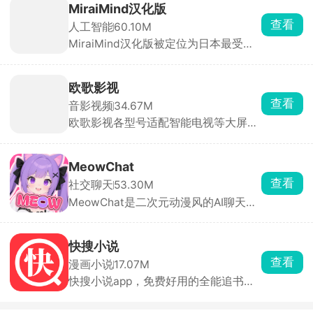
高端账号的需求。支持按小时、按天等
MiraiMind汉化版
多种租赁模式，用户可根据需求选择短
查看
人工智能
60.10M
时租赁或长期租赁，降低体验成本。每
MiraiMind汉化版被定位为日本最受欢
笔订单都有平台担保，租前账号状态透
迎的御宅文化产品之一，面向二次元爱
明展示，租中出现问题客服10分钟内响
好者。软件以AI智能引擎为核心，拥有
应，租后自动解绑，全程无后顾之忧。
多种不同性格的AI角色可供自由选择，
欧歌影视
无论高冷、热情还是温柔，每一位都拥
查看
音影视频
34.67M
有独立的背景故事与独特人格。玩家还
欧歌影视各型号适配智能电视等大屏设
可亲手创造专属虚拟角色，自由设定外
备，拥有海量影视资源，电影、剧集、
貌与性格，让TA成为只属于你的恋人或
动漫、综艺种类齐全，片源丰富且更新
伙伴。
迅速。支持高清播放与精准搜索，智能
MeowChat
推荐功能可依据观看历史推送个性化内
查看
社交聊天
53.30M
容。全程无广告干扰，永久免费使用，
MeowChat是二次元动漫风的AI聊天
让你轻松享受大屏追剧的快乐。
App，里面全是动漫风角色，猫娘、女
仆、古风妹子都有，每个人设都很完
整，聊天像进了动漫剧情，AI回复贴合
快搜小说
人设。适合喜欢二次元、猫娘、剧情代
查看
漫画小说
17.07M
入感强的 AI 陪伴党。
快搜小说app，免费好用的全能追书阅
读神器，海量小说一键搜索、免费畅
读，多样阅读与追书模式满足你的使用