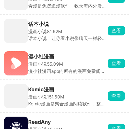
TXT。书架能自动存进度，多设备同
青漫是免费追漫软件，收录海内外漫
步。
画，按照题材、热度、地区做好分类榜
单，直接刷榜单找新作，也能关键词精
准搜漫画名字。看漫画支持开弹幕，边
话本小说
看剧情和其他漫友实时吐槽互动，沉浸
查看
漫画小说
81.62M
感更强。看累了还可以听广播剧放松，
话本小说，让你看小说像聊天一样轻
随时随地享受娱乐内容。
松。通过人物对话推动情节发展，辅以
表情包增强沉浸感，实时参与剧情互
动。支持读者在评论区以角色身份发
漫小社漫画
言，与作者实时交流。涵盖言情、玄
查看
漫画小说
55.09M
幻、武侠、科幻等主流题材，同时聚焦
漫小社漫画app内所有的漫画免费阅
明星同人、影视同人等，推出专题合集
览，通过爬虫抓取网络资源，整合国产
方便用户发现内容。对于想要试水网络
漫画、日韩漫画、欧美、港台漫画等海
文学的新手作家来说也十分友好，单本
量作品，按照热血、恋爱、悬疑、古
作品有效字数达1万字、累计更新7天且
Komic漫画
风、科幻等题材、作品上线年代做类目
日更1000字即可签约，审核通过后收
查看
漫画小说
151.60M
划分，搭配关键词搜索、作品连载状态
益可提现至微信。包括广告分成、打赏
Komic漫画是聚合漫画阅读软件，整合
标注等功能，多种翻页方式自定义等阅
分成（作者获80%）、会员订阅分成
日漫、韩漫、国漫、美漫海量资源，全
读设置，优化了弱网下图片加载逻辑，
等，多元收益模式，让创作更有动力。
高清图源，每日实时追更，无多余弹窗
离线缓存后无网络环境也能翻看漫画内
广告，自带题材分类检索、书架收藏，
容。
ReadAny
日间、护眼模式随心切换，也可导入手
查看