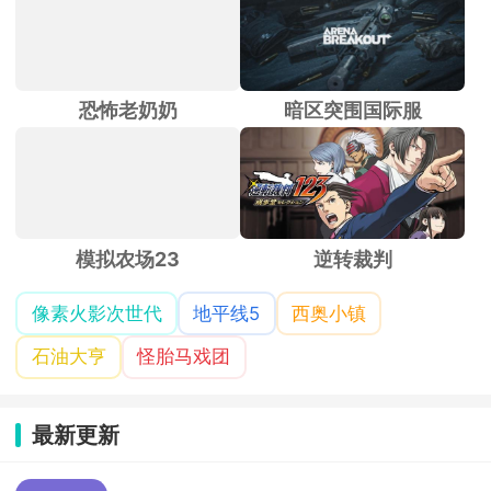
恐怖老奶奶
暗区突围国际服
模拟农场23
逆转裁判
像素火影次世代
地平线5
西奥小镇
石油大亨
怪胎马戏团
最新更新