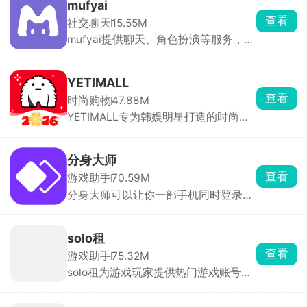
mufyai
查看
社交聊天
15.55M
mufyai提供聊天、角色扮演等服务，在
此软件中能够与众多的二次元角色进行
对话，每天登录签到即可领取猫粮，猫
粮，猫罐头，鱼缸都是等价货币，可以
YETIMALL
用于创建角色和剧本等，在mufyai中你
查看
时尚购物
47.88M
就是主角，人人都是创作者，构筑出了
YETIMALL专为韩娱明星打造的时尚周
一个完全沉浸式的虚拟交互天地，与众
边购物软件，涵盖了时尚服饰、明星签
多的角色互动，获得不同的情感反馈。
名照、专辑以及应援棒等等，官方正版
周边产品，全平台有保障，商品类别分
分身大师
类详细，能够购买到心仪的物品，多件
查看
游戏助手
70.59M
商品一起购买还有优惠哟，更有独特的
分身大师可以让你一部手机同时登录多
签名礼物免费送，一键下单，48小时内
个账号，几乎所有应用都能双开甚至多
立马配送，享受安全的在线购物体验。
开，工作生活互不干扰，游戏大小号同
时在线。分身运行稳定，消息接收及
solo租
时，官方强调比市面上其他双开软件更
查看
游戏助手
75.32M
安全。
solo租为游戏玩家提供热门游戏账号的
按需租赁服务。汇集了全品类热门手游
的高端账号资源，满足用户低成本体验