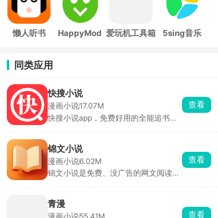
懒人听书
HappyMod
爱玩机工具箱
5sing音乐
同类应用
快搜小说
查看
漫画小说
17.07M
快搜小说app，免费好用的全能追书阅
读神器，海量小说一键搜索、免费畅
读，多样阅读与追书模式满足你的使用
习惯。丰富护眼模式、多款背景色自由
锦文小说
选择，兼顾阅读舒适与用眼健康，操作
查看
漫画小说
6.02M
简单便捷，是日常追文看书的绝佳选
锦文小说是免费、没广告的网文阅读
择。
器，里面玄幻、都市、言情、武侠都
有，男频女频分得很清楚，不用花钱就
能随便看。阅读时能随便调字体、背
青漫
景，还有夜间模式，也能导入自己的
查看
漫画小说
55.41M