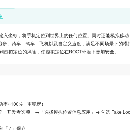
息
图选点或输入坐标，将手机定位到世界上的任何位置。同时还能模拟移动
跑步、骑车、驾车、飞机以及自定义速度，满足不同场景下的模
测到虚拟定位的风险，使虚拟定位在ROOT环境下更加安全。
（成功率≈100%，更稳定）
统「开发者选项」→「选择模拟位置信息应用」→ 勾选 Fake Locat
打勾「✓」保存