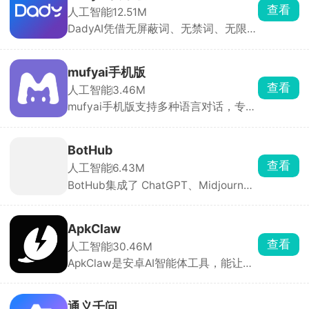
别人做好的应用能直接玩，普通人也能
查看
人工智能
12.51M
把想法变成真应用。
DadyAI凭借无屏蔽词、无禁词、无限制
聊天的核心优势脱颖而出，软件拥有丰
富的AI虚拟角色，涵盖动画、古风、现
代、奇幻、病娇、治愈等多种类型，可
mufyai手机版
通过搜索或分类快速找到心仪对象。除
查看
人工智能
3.46M
了现有角色，你还能根据喜欢的人的性
mufyai手机版支持多种语言对话，专为
格、身份、声音自定义创建专属角色
女性打造，提供海量AI角色供你选择，
卡。
从虚拟偶像到动漫人物，想聊谁就聊
谁。平台还设有AI酒馆、角色卡社区等
BotHub
多元玩法，超多用户分享的剧情内容与
查看
人工智能
6.43M
角色卡可直接使用，登录即自动签到获
BotHub集成了 ChatGPT、Midjourney
得猫粮用于对话。
等多款主流大模型，支持文本对话、AI
绘画、语音转换、代码辅助等多种功
能，可在一个应用内自由切换模型。还
ApkClaw
能自定义 AI 助手与对话参数，适合办
查看
人工智能
30.46M
公、创作、学习等场景。
ApkClaw是安卓AI智能体工具，能让普
通手机成为AI助手。无需Root、无需写
代码，Android 9 + 即可安装，支持10
+主流大模型。可过钉钉、飞书、QQ、
通义千问