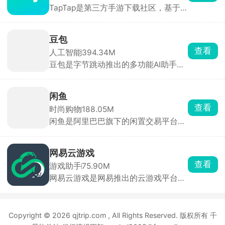
挑选，首页每日更新今日推荐。评分仅
来自平台实名玩家，帮助快速种草。云
豆包
玩游戏无需下载，点开即玩 30 分钟高
查看
人工智能
394.34M
清流式试玩，省存储、低配置也能体验
豆包是字节跳动推出的多功能AI助手，
3A 手游。每款游戏自带论坛，支持图
为用户提供内容创作、信息查询、自然
文/视频攻略、问答、官方公告，玩家
语言处理等一站式服务。豆包能快速理
可直接 @ 开发者提 BUG。同时一键预
解用户问题，提供直击重点的答案。支
约未上线游戏，开测/发版自动推送，
闲鱼
持语音输入与输出，提供多种音色选
收藏列表云同步，换机不丢。
查看
时尚购物
188.05M
择，甚至支持方言对话，拟人化程度
闲鱼是阿里巴巴旗下的闲置交易平台，
高，交流自然流畅。回答后主动推荐相
用户可一键转卖个人淘宝账号中“已买
关问题，满足用户进一步探索的需求。
到宝贝”。支持手机拍照上传闲置物
品，添加商品图片、描述、价格等信
网易云游戏
息，快速发布商品。买卖双方可通过平
查看
游戏助手
75.90M
台内置的私聊功能进行沟通，协商价
网易云游戏是网易推出的云游戏平台，
格、交付方式等交易细节。交易完成
汇聚网易自研及第三方热门游戏，用户
后，双方可互相评价，为其他用户提供
无需下载或安装游戏，通过云端直接运
参考，建立信任机制。平台提供纠纷处
行，支持一键启动海量正版游戏，涵盖
理机制，如闲鱼小法庭，由资深买卖家
Copyright © 2026 qjtrip.com , All Rights Reserved. 版权所有 千
手游、端游及3A大作。并提供高度自由
共同协助判定问题。
化的键位设置，适应不同用户操作习
景软件站 侵权违规下架：yuhui2025@foxmail.com
惯。支持手柄外设，提升游戏操控体
鄂ICP备2025143632号-2
验。新用户注册后享3天不限时畅玩，