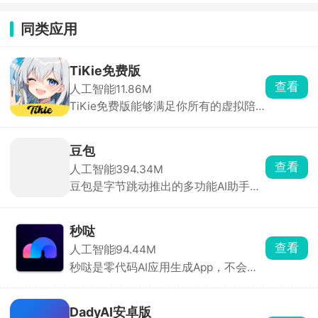
同类应用
TiKie免费版
查看
人工智能
11.86M
TiKie免费版能够满足你所有的虚拟陪
伴需求，里面含有故事、动漫、游戏、
霸总、原创等多种虚拟角色类型，每个
角色都拥有独特的外貌、性格和聊天风
豆包
格，能根据设定与对话内容做出符合人
查看
人工智能
394.34M
设的回应，代入感极强。聊天支持文
豆包是字节跳动推出的多功能AI助手，
字、语音输入，也可直接选择AI生成的
为用户提供内容创作、信息查询、自然
灵感回复。
语言处理等一站式服务。豆包能快速理
解用户问题，提供直击重点的答案。支
秒哒
持语音输入与输出，提供多种音色选
查看
人工智能
94.44M
择，甚至支持方言对话，拟人化程度
秒哒是零代码AI应用生成App，不会写
高，交流自然流畅。回答后主动推荐相
代码也能做App、小程序、H5、小游
关问题，满足用户进一步探索的需求。
戏，一句话就能生成。手机上就能预
览、改界面、打包发布。社区里有超多
DadyAI安卓版