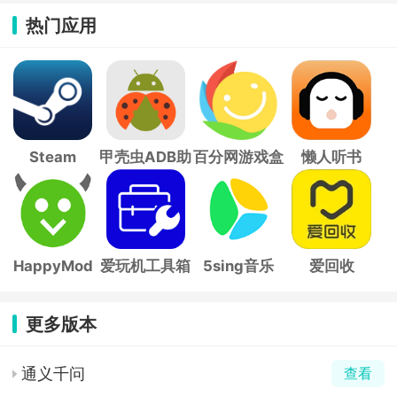
热门应用
Steam
甲壳虫ADB助
百分网游戏盒
懒人听书
手
子
HappyMod
爱玩机工具箱
5sing音乐
爱回收
更多版本
通义千问
查看