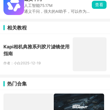
Discord 远程发指令，实现远程打卡、
查看
人工智能
75.17M
签到，自动处理弹窗、闪退、网络异
通义千问，强大的AI助手，可以作为你
常。
的万能私人助手，无论是工作还是学习
乃至生活，渗透方方面面，帮你解决各
种难题。强大的AI生成工具，只需要输
相关教程
入你的需求信息，囊括全网答案，给出
你想要的信息。通义千问上的写作还很
流畅，非常有逻辑，完美没有AI的生
Kapi相机典雅系列胶片滤镜使用
硬。
指南
作者：小白
2025-12-19
热门合集