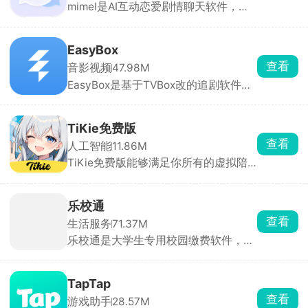
娇、校园学长、偶像、异世界角色等，
点开就能一对一私聊。也可以自定义创
EasyBox
建专属AI，从零打造专属虚拟伴侣，所
查看
音影视频
47.98M
有互动剧情全由你掌控。
EasyBox是基于TVBox改的追剧软件，
能看全网电影、电视剧、动漫，主流平
台独播的都有。可以手动加订阅源，换
线路超方便，高清蓝光随便看，还能投
TiKie免费版
屏、离线下载。找剧快、更新及时，追
查看
人工智能
11.86M
剧党必备。
TiKie免费版能够满足你所有的虚拟陪
伴需求，里面含有故事、动漫、游戏、
霸总、原创等多种虚拟角色类型，每个
角色都拥有独特的外貌、性格和聊天风
乐校通
格，能根据设定与对话内容做出符合人
查看
生活服务
71.37M
设的回应，代入感极强。聊天支持文
乐校通是大学生专用校园缴费软件，洗
字、语音输入，也可直接选择AI生成的
澡、吃饭、打水、洗衣机、宿舍交电费
灵感回复。
全都在这一个APP搞定，不用再到处找
实体卡、排队充值。需要先选对应学校
TapTap
实名绑定才能用，充值走微信支付宝，
查看
游戏助手
28.57M
每一笔花销都能查账单。不少高校澡堂
TapTap是第三方手游下载社区，基于
和食堂都在用，是住校刚需工具。
下载、评分、时长等大数据、编辑人工