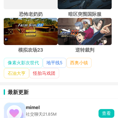
恐怖老奶奶
暗区突围国际服
模拟农场23
逆转裁判
像素火影次世代
地平线5
西奥小镇
石油大亨
怪胎马戏团
最新更新
mimel
查看
社交聊天
21.85M
mimel是AI互动恋爱剧情聊天软件，角
色库分类齐全，包含忠犬、傲娇、病