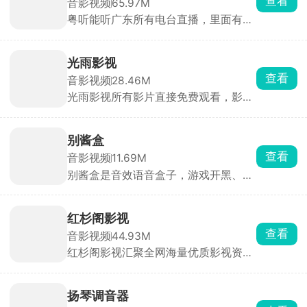
查看
音影视频
65.97M
粤听能听广东所有电台直播，里面有海
量粤语讲古、广播剧、粤曲和本地新
闻，全是地道粤语。主播会开视频直
播，能互动。还有AI写歌、AI主播，玩
光雨影视
起来很新鲜。随时听正宗粤语、了解广
查看
音影视频
28.46M
东事。
光雨影视所有影片直接免费观看，影视
资源类型丰富，院线新电影、海内外长
短剧集、动漫综艺一应俱全，上新紧跟
热播进度。播放体验完善，可自由切换
别酱盒
片源线路，多档画质随心选，支持播放
查看
音影视频
11.69M
倍速、弹幕。还支持一键投屏到大屏，
别酱盒是音效语音盒子，游戏开黑、社
界面清爽，平常追剧十分实用。
交聊天整活配音都能用。软件收录海量
素材，分网络热梗、动漫台词、搞笑音
效、手游专属语音。悬浮窗快捷播放，
红杉阁影视
挂后台后玩游戏、微信QQ聊天时，点
查看
音影视频
44.93M
开悬浮窗一键出声，支持延时播放、循
红杉阁影视汇聚全网海量优质影视资
环播放。
源，全面覆盖热门电视剧、院线电影、
海内外动漫、爆款综艺、高分纪录片与
精品短剧等全品类内容，充分满足不同
扬琴调音器
用户的观影喜好与观看需求。红杉阁影