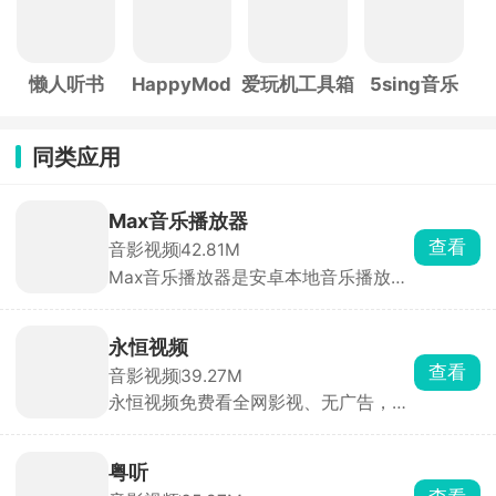
懒人听书
HappyMod
爱玩机工具箱
5sing音乐
同类应用
Max音乐播放器
查看
音影视频
42.81M
Max音乐播放器是安卓本地音乐播放
器，无在线曲库、无版权限制、不提供
音乐下载。本地播放稳定、格式兼容性
强、音质好。界面干净，无开屏、弹窗
永恒视频
与信息流广告，听歌无干扰。
查看
音影视频
39.27M
永恒视频免费看全网影视、无广告，聚
合全网电影、电视剧、综艺、动漫、海
外剧、纪录片，支持关键词、演员、导
演搜索，基本搜啥有啥，拥有一个app
粤听
就能看遍全网影视。