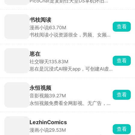
PicoChat是复刻任天堂DS掌机怀旧聊
拼豆爱好者必备工具。
天的绘图聊天软件，打开就是 80×60
像素的复古小画布，配微型键盘和像素
emoji，能手写、涂鸦、插表情，还能
书枝阅读
撤销、存收藏，和原版 PictoChat 一模
查看
漫画小说
63.70M
一样。
书枝阅读小说资源很全，男频、女频、
短篇全都有，还有各种分类榜单，智能
推荐你可能感兴趣的内容。支持离线下
载和免费听书，还有书友社区，能一起
崽在
聊剧情、分享好书，适合喜欢看小说的
查看
社交聊天
135.83M
人。
崽在是沉浸式AI聊天app，可创建AI虚
拟角色，在古风、都市、校园、恋爱等
剧情里沉浸式聊天，对话还能分支、改
结局。不满意就能随时调整，从人设到
永恒视频
声音全都是可控的，专属感强。
查看
音影视频
39.27M
永恒视频免费看全网影视、无广告，聚
合全网电影、电视剧、综艺、动漫、海
外剧、纪录片，支持关键词、演员、导
演搜索，基本搜啥有啥，拥有一个app
LezhinComics
就能看遍全网影视。
查看
漫画小说
29.53M