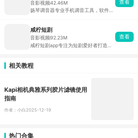
查看
音影视频
42.46M
视内置流畅稳定的播放引擎，观影过程
扬琴调音器专业手机调音工具，软件融
顺滑不卡顿，带来沉浸式影院级观看体
合调音器、节拍器两大功能，搭载听音
验。
训练、自动调音、节拍击打、击鼓边模
拟以及扬琴技法教学等丰富内容，一站
咸柠短剧
式解决音准校准、节奏练习、技法学习
查看
音影视频
92.23M
等问题，陪伴大家轻松练琴，玩转扬
咸柠短剧app专注为短剧爱好者打造沉
琴。
浸式追剧体验。平台汇集全网海量精彩
短剧，热播剧集全覆盖，内容丰富、选
择繁多。剧集资源每日稳定更新，实时
相关教程
上线热门新剧，紧跟追剧热点。平台涵
盖多元题材，风格品类十分齐全，轻松
满足各类观影需求。
Kapi相机典雅系列胶片滤镜使用
指南
作者：小白
2025-12-19
热门合集