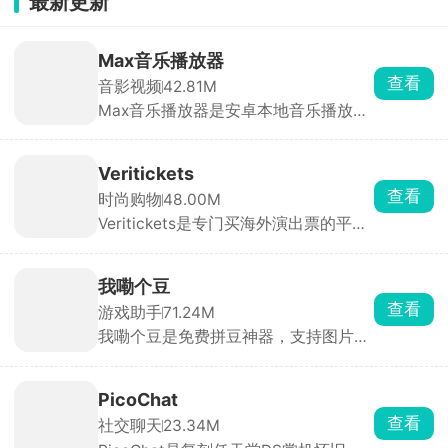
最新更新
Max音乐播放器
查看
音影视频
42.81M
Max音乐播放器是安卓本地音乐播放
器，无在线曲库、无版权限制、不提供
音乐下载。本地播放稳定、格式兼容性
强、音质好。界面干净，无开屏、弹窗
Veritickets
与信息流广告，听歌无干扰。
查看
时尚购物
48.00M
Veritickets是专门买海外演出票的平
台，主打真票保证、12 小时内出票。买
五月天、孙燕姿、IVE 这些境外场特别
方便。承诺假票 / 无法入场全额退款 +
我嘞个豆
赔票价，电子票直接存在APP里，现场
查看
游戏助手
71.24M
扫码进。适合经常看港澳台、日韩、欧
我嘞个豆是免费拼豆神器，支持图片AI
美演唱会，怕买到假票、嫌官方难抢的
转图纸，适配多品牌色卡，精准配色。
人，跨境购票体验很稳。
内置辅助拼豆模式，高亮单色、标记进
度、局部放大，大幅降低拼豆难度。可
PicoChat
手绘像素画、自动统计豆子用量、管理
查看
社交聊天
23.34M
库存。带灵感社区可浏览分享作品，是