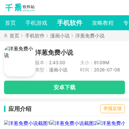
手机软件
首页
手机游戏
攻略教程
专
首页
手机软件
漫画小说
洋葱免费小说
洋葱免费小说
版本：
2.43.00
大小：
91.09M
类型：
漫画小说
时间：
2026-07-08
安卓下载
应用介绍
举报反馈