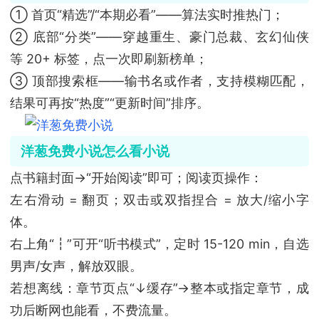
① 首页“精选”/“本期必看”——算法实时推热门；
② 底部“分类”——穿越重生、豪门总裁、玄幻仙侠
等 20+ 标签，点一次即刷新榜单；
③ 顶部搜索框——输书名或作者，支持模糊匹配，
结果可再按“热度”“更新时间”排序。
洋葱免费小说怎么看小说
点书籍封面→“开始阅读”即可；阅读页操作：
左右滑动 = 翻页；双击或双指捏合 = 放大/缩小字
体。
右上角“┇”可开“听书模式”，定时 15-120 min，自选
男声/女声，解放双眼。
若想离线：章节页点“↓缓存”→整本或指定章节，成
功后断网也能看，不费流量。