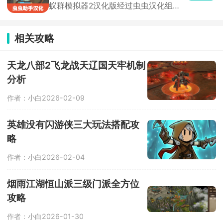
蚁群模拟器2汉化版经过虫虫汉化组汉
化处理，进入直接体验简体中文模式，
这款游戏融合了模拟经营与塔防防守双
重核心玩法，在游戏中，玩家化身整个
相关攻略
蚁群的蚁后，作为族群的核心决策者，
需要根据季节变化、食物储量、外敌入
侵、环境灾害等各类突发状况合理做出
天龙八部2飞龙战天辽国天牢机制
发展抉择。
分析
作者：小白
2026-02-09
英雄没有闪游侠三大玩法搭配攻
略
作者：小白
2026-02-04
烟雨江湖恒山派三级门派全方位
攻略
作者：小白
2026-01-30