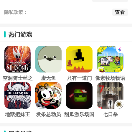
查看
隐私政策：
热门游戏
空洞骑士丝之
虚无鱼
只有一道门
像素牧场物语
歌
地狱把妹王
发条总动员
甜瓜游乐场国
七日杀
际服