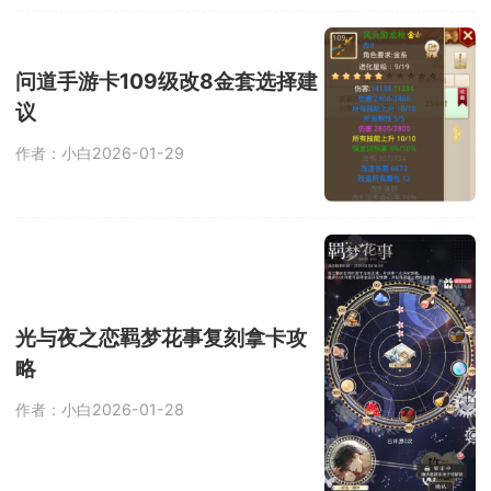
问道手游卡109级改8金套选择建
议
作者：小白
2026-01-29
光与夜之恋羁梦花事复刻拿卡攻
略
作者：小白
2026-01-28