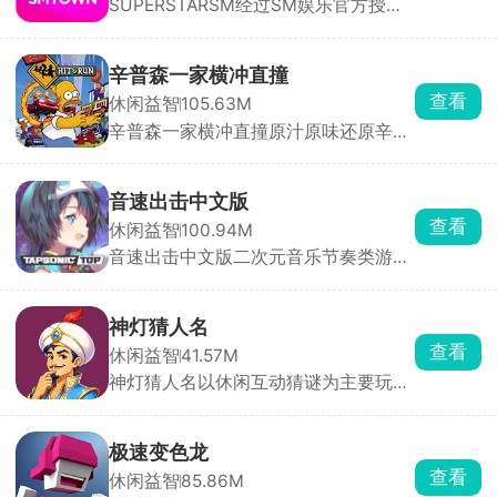
SUPERSTARSM经过SM娱乐官方授
的口味需求，使用各种各样的食材进行
划。每一次决策都可能影响战局走向，
权，里面收录的都是sm娱乐公司旗下
烹饪，满足不同顾客的味蕾，将我们的
每一次吞噬与被吞噬都扣人心弦。它就
的音乐砖砌，依照歌曲节奏，在音符落
披萨店经营的蒸蒸日上。
像一个充满未知的竞技场，等待着玩家
到判定线的瞬间点击屏幕完成击打，精
去探索其中的奥秘。快来加入这场刺激
辛普森一家横冲直撞
准敲击即可积累分数、推进曲目演奏。
的挑战，看看你能否凭借智慧与策略，
查看
休闲益智
105.63M
除此之外，游戏还搭载了完整的闯关养
在这座拥挤的城市中称霸一方！
辛普森一家横冲直撞原汁原味还原辛普
成体系与实时PK竞技两大核心系统。满
森一家动画画风与无厘头喜剧风格。玩
足玩家竞技需求。
家可自由选用荷马、巴特、莉萨等经典
角色，在春田镇三大片区自由探索，驾
音速出击中文版
驶数十种风格迥异的载具，每辆车拥有
查看
休闲益智
100.94M
独立加速曲线与碰撞反馈，适配不同角
音速出击中文版二次元音乐节奏类游
色性格。玩法融合竞速、跑酷、道具收
戏，里面收录了海量的音乐曲库，设立
集多重机制。
了丰富的挑战关卡，还穿插了部分剧情
内容，能够更好的让各位玩家了解世界
神灯猜人名
观背景。跟随着音乐节奏开启指尖挑
查看
休闲益智
41.57M
战，非常考验玩家的手速和反应力，达
神灯猜人名以休闲互动猜谜为主要玩
成关卡任务成就，获得丰厚的奖励。
法，开局玩家要想一个希望被猜到的人
名，无论是现实生活中存在的还是虚拟
世界中的人物都可以，然后神灯就会开
极速变色龙
始对玩家提问，玩家只需要回答是或不
查看
休闲益智
85.86M
是，几轮下来神灯就会猜到这个人。除