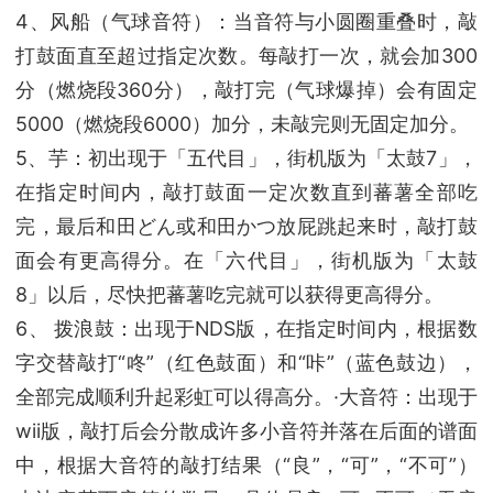
4、风船（气球音符）：当音符与小圆圈重叠时，敲
打鼓面直至超过指定次数。每敲打一次，就会加300
分（燃烧段360分），敲打完（气球爆掉）会有固定
5000（燃烧段6000）加分，未敲完则无固定加分。
5、芋：初出现于「五代目」，街机版为「太鼓7」，
在指定时间内，敲打鼓面一定次数直到蕃薯全部吃
完，最后和田どん或和田かつ放屁跳起来时，敲打鼓
面会有更高得分。在「六代目」，街机版为「太鼓
8」以后，尽快把蕃薯吃完就可以获得更高得分。
6、 拨浪鼓：出现于NDS版，在指定时间内，根据数
字交替敲打“咚”（红色鼓面）和“咔”（蓝色鼓边），
全部完成顺利升起彩虹可以得高分。·大音符：出现于
wii版，敲打后会分散成许多小音符并落在后面的谱面
中，根据大音符的敲打结果（“良”，“可”，“不可”）