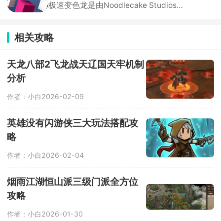
极速变色龙是由Noodlecake Studios打
了最基础的问答，游戏还设置了很多其
造的3D横版创意跑酷手游，采用极简
他的玩法，快来挑战吧！
色彩拼接画风，背景虚化处理让玩家专
注于操作与节奏。游戏独创变色系统，
相关攻略
角色自动前进，玩家只需通过双按钮控
制跳跃、双连跳与颜色切换，保持与脚
下平台颜色一致才能安全落地。
天龙八部2飞龙战天辽国天牢机制
分析
作者：小白
2026-02-09
英雄没有闪游侠三大玩法搭配攻
略
作者：小白
2026-02-04
烟雨江湖恒山派三级门派全方位
攻略
作者：小白
2026-01-30