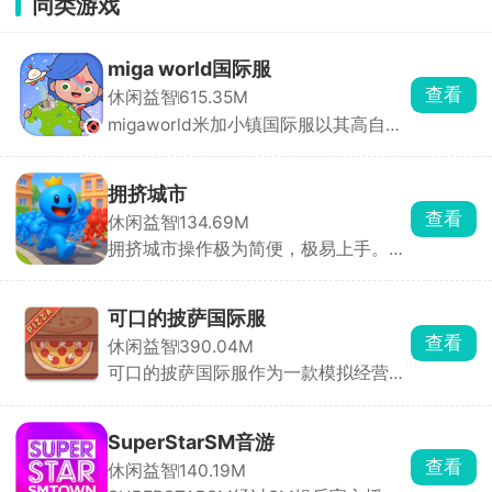
同类游戏
miga world国际服
查看
休闲益智
615.35M
migaworld米加小镇国际服以其高自由
度玩法收获了不少玩家的青睐，定制专
属卡通角色形象，进入到小镇内自由的
探索，与不同的角色展开互动，一起打
拥挤城市
卡多个地点场景，环境内所有的物品全
查看
休闲益智
134.69M
都能点击互动，搭建各种建筑物，还有
拥挤城市操作极为简便，极易上手。在
惊喜彩蛋等你去发现，书写你的小镇故
游戏里，你将化身为特定颜色小人的操
事。
控者，引领它们在城市的大街小巷中肆
意穿梭。游戏规则通俗易懂，当你的小
可口的披萨国际服
人群体数量超过其他玩家时，便能将对
查看
休闲益智
390.04M
方的小人纳入麾下，让自己的队伍愈发
可口的披萨国际服作为一款模拟经营兼
壮大；反之，若己方人数处于劣势，就
剧情的休闲游戏，经营你的披萨店，途
会惨遭对方吞噬，实力被削弱。在这场
中会遇到形形色色的客人，聆听他们的
激烈的角逐中，最终以人数最多者夺得
故事。可口的披萨国际服主要采用点击
第一名的桂冠。别看游戏玩法简单直
SuperStarSM音游
放置操作方式，在披萨上涂抹酱料，放
白，实则暗藏诸多技巧。何时主动出
查看
休闲益智
140.19M
置食材，最后进行拖动切割，根据顾客
击、何时暂避锋芒，都需要玩家精心谋