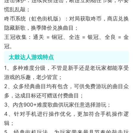
连击保护：连续良攒连击，断连立刻稳住节奏，不要
慌乱乱敲；
咚币系统（虹色街机版）：对局获取咚币，商店兑换
隐藏新歌，换季降价兑换曲目；
王冠收集：通关 = 铜冠、全连 = 银冠、全良 = 金
冠。
太鼓达人游戏特点
1、多种难度分级，不管是新手还是老玩家都能享受
游戏的乐趣，老少皆宜；
2、众多经典曲目均有包含，可供免费游玩的曲目众
多，达成目标还可赠送付费曲目；
3、内含900+难度歌曲供玩家任意选择游玩；
4、针对手机进行操作优化，更加符合手机操作逻
辑；
5、经典街机玩法，为玩家带来最具节奏的敲击玩