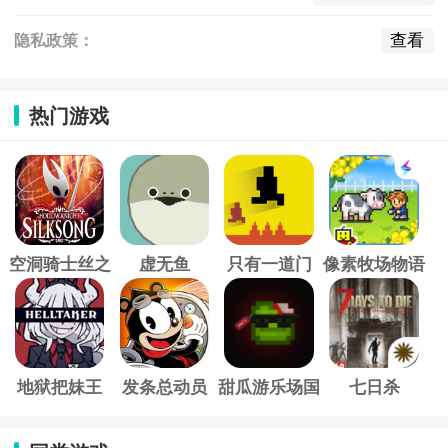
查看
隐私政策：
热门游戏
空洞骑士丝之
虚无鱼
只有一道门
像素牧场物语
歌
地狱把妹王
发条总动员
甜瓜游乐场国
七日杀
际服