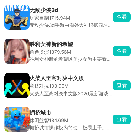
家需要做的就是给番茄先生投喂正确的
食物，如若不小心投喂到坏掉的吃食，
无敌少侠3d
番茄先生就会触发黑化系统。总共有三
查看
玩家自制
1715.94M
种黑化形态，每一种都带来不一样的恐
无敌少侠3d手游由海外大神根据同名动
怖氛围，想尽办法提升番茄先生吸心情
画改编制作而来的一股南通人游戏，玩
喜悦值，赢得最后的胜利。
家将扮演无敌少侠马克·格雷森，进入到
不同的地图场景内尽情施展自己的超能
胜利女神新的希望
力，挑战各种邪恶的敌人，自由开展战
查看
角色扮演
1879.56M
斗，顺利完成各种不同的格斗任务，解
胜利女神新的希望以美少女为主要看点
锁新的技能，不断强化自身。
的射击养成类游戏，玩家在游戏内扮演
妮姬少女们的指挥官，根据敌人的特性
搭配五名妮姬技能组合，用其手上的武
火柴人至高对决中文版
器来瞄准怪物身上的高亮处并持续射
查看
竞技对抗
108.96M
击，与侵略者展开激烈对抗。
火柴人至高对决中文版2026最新游戏
内提供了单人模式、双人对战模式以及
幸存模式多样的玩法。这是一款以火柴
人为主题打造的战斗冒险类手游，操控
拥挤城市
火柴人进入到不同的玩法模式之下开启
查看
休闲益智
134.69M
各种热血的竞技PK，充分展示对决技
拥挤城市操作极为简便，极易上手。在
巧，获得胜利即可解锁精美皮肤和武
游戏里，你将化身为特定颜色小人的操
器，获得战斗荣誉。