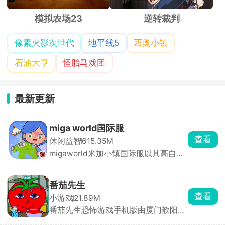
模拟农场23
逆转裁判
像素火影次世代
地平线5
西奥小镇
石油大亨
怪胎马戏团
最新更新
miga world国际服
查看
休闲益智
615.35M
migaworld米加小镇国际服以其高自由
度玩法收获了不少玩家的青睐，定制专
属卡通角色形象，进入到小镇内自由的
探索，与不同的角色展开互动，一起打
番茄先生
卡多个地点场景，环境内所有的物品全
查看
小游戏
21.89M
都能点击互动，搭建各种建筑物，还有
番茄先生恐怖游戏手机版由厦门歆阳网
惊喜彩蛋等你去发现，书写你的小镇故
络科技有限公司发布，在这款游戏中玩
事。