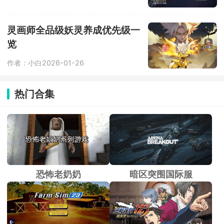
灵画师全品级妖灵养成优先级一
览
作者：小白
2026-01-26
热门合集
恐怖老奶奶
暗区突围国际服