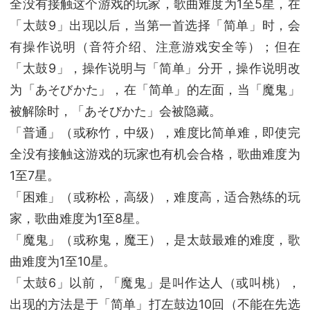
全没有接触这个游戏的玩家，歌曲难度为1至5星，在
「太鼓9」出现以后，当第一首选择「简单」时，会
有操作说明（音符介绍、注意游戏安全等）；但在
「太鼓9」，操作说明与「简单」分开，操作说明改
为「あそびかた」，在「简单」的左面，当「魔鬼」
被解除时，「あそびかた」会被隐藏。
「普通」（或称竹，中级），难度比简单难，即使完
全没有接触这游戏的玩家也有机会合格，歌曲难度为
1至7星。
「困难」（或称松，高级），难度高，适合熟练的玩
家，歌曲难度为1至8星。
「魔鬼」（或称鬼，魔王），是太鼓最难的难度，歌
曲难度为1至10星。
「太鼓6」以前，「魔鬼」是叫作达人（或叫桃），
出现的方法是于「简单」打左鼓边10回（不能在先选