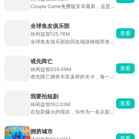
煮。每一位个性十足的深夜来客，都会
Couple Game免费版安卓最新，这是一
向你倾诉工作与生活中的苦楚与抱怨。
款真心话大冒险休闲小游戏，里面收录
玩家需点击客人头像，扮演倾听者与劝
了各种各样的真心话大冒险问答题目，
导员的角色，为他们消解心中的疲惫。
设立了温和、热辣以及猛烈三种模式，
全球鱼友俱乐部
获取随机题目，适用于情侣或者朋友之
查看
休闲益智
125.76M
间的问答，使其更加的了解彼此，拉近
全球鱼友俱乐部由同名端游移植而来，
彼此的距离。
主打一个按自己节奏慢慢玩。游戏零压
力、零门槛，不需要复杂操作和烧脑思
考，你只需要钓起各种各样的小鱼，解
谁先阵亡
锁图鉴，还能让同种鱼群繁殖后代。超
查看
休闲益智
209.09M
多鱼缸主题任你挑选，搭配丰富装饰物
谁先阵亡拥有丰富多样的关卡，每一关
打造专属水族箱，画面精致、氛围温馨
的敌人与地形都不尽相同，难度还会随
治愈，沉浸式垂钓体验让人眼前一亮。
着关卡推进逐步提升。在这里，玩家能
自由匹配不同对手，操控火柴人移动、
我要拍短剧
投掷武器展开激烈对战，可使用的武器
查看
休闲益智
162.03M
道具十分丰富，木棒、火箭炮、手雷等
在短剧爆火的现在，你作为一名从影视
应有尽有。游戏目标简单直接，就是先
学院毕业的大学生，毅然投身新兴短剧
击倒对方赢得胜利。
行业。游戏中，你需要成立公司，招募
演员，从构思剧本、选择题材到短剧上
拥挤城市
线，全程亲力亲为。签约演员时，需综
查看