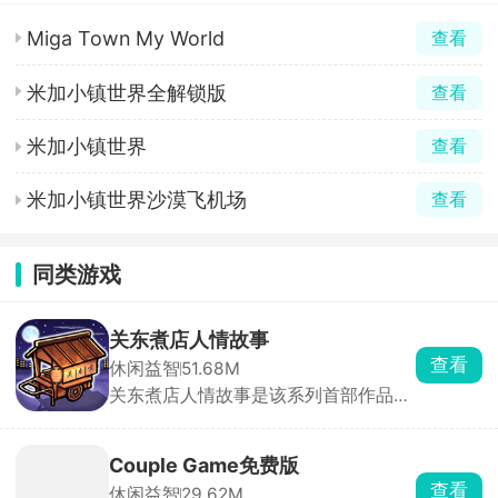
Miga Town My World
查看
米加小镇世界全解锁版
查看
米加小镇世界
查看
米加小镇世界沙漠飞机场
查看
同类游戏
关东煮店人情故事
查看
休闲益智
51.68M
关东煮店人情故事是该系列首部作品，
以经典画风与原始剧本带来满满怀旧
感。游戏舞台设定在日本街道上一间深
夜营业的关东煮小店，玩家扮演老板，
Couple Game免费版
为每晚到访的客人准备热腾腾的关东
查看
休闲益智
29.62M