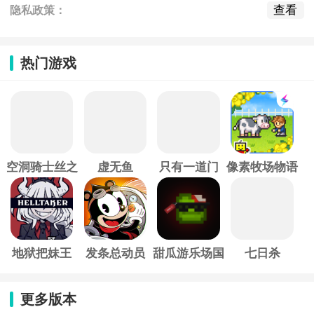
查看
隐私政策：
热门游戏
空洞骑士丝之
虚无鱼
只有一道门
像素牧场物语
歌
地狱把妹王
发条总动员
甜瓜游乐场国
七日杀
际服
更多版本