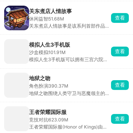
一把斧头，在废土世界内砍树木、挖矿
石，收集大量的材料来搭建庇护所，同
关东煮店人情故事
时还要小心四处游荡的感染者，不要被
查看
休闲益智
51.68M
他们触碰到了，游戏支持联机模式，能
关东煮店人情故事是该系列首部作品，
够邀请其他幸存者一起体验废土求生的
以经典画风与原始剧本带来满满怀旧
热血感。
感。游戏舞台设定在日本街道上一间深
夜营业的关东煮小店，玩家扮演老板，
模拟人生3手机版
为每晚到访的客人准备热腾腾的关东
查看
沙盒模拟
101.91M
煮。每一位个性十足的深夜来客，都会
模拟人生3手机版可以拥有三宫六院，
向你倾诉工作与生活中的苦楚与抱怨。
在这款游戏中你的人生由你自己做主，
玩家需点击客人头像，扮演倾听者与劝
开局创建代表你的角色形象，进入一个
导员的角色，为他们消解心中的疲惫。
小镇内在这里买房定居开启全新的人生
地狱之吻
体验。玩家的每一个决定都将影响着后
查看
角色扮演
390.37M
续的发展，可以尝试不同的职业，体验
地狱之吻围绕人类守卫与恶魔领主的危
到更加真实有趣的人生风格。
险浪漫展开，看管四位掌控不同原罪的
强大恶魔领主，每一个对话选择、互动
道具都会影响角色好感度与剧情走向，
王者荣耀国际服
每位恶魔都有专属 HE/BE结局，重玩价
查看
竞技对抗
623.09M
值拉满。
王者荣耀国际服(Honor of Kings)由腾
讯天美工作室开发、Level Infinite在海