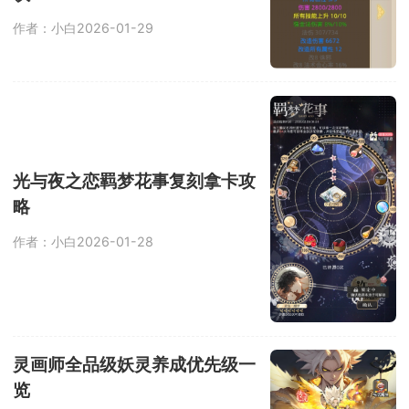
作者：小白
2026-01-29
光与夜之恋羁梦花事复刻拿卡攻
略
作者：小白
2026-01-28
灵画师全品级妖灵养成优先级一
览