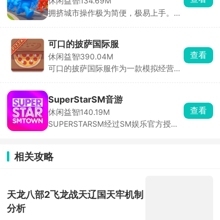
休闲益智
134.69M
合评估其发展潜力、商业价值与资质，
拥挤城市操作极为简便，极易上手。在
随后通过专业培养提升他们的演技。随
游戏里，你将化身为特定颜色小人的操
着演员知名度提升，短剧收益也将水涨
控者，引领它们在城市的大街小巷中肆
船高。
意穿梭。游戏规则通俗易懂，当你的小
可口的披萨国际服
人群体数量超过其他玩家时，便能将对
查看
休闲益智
390.04M
方的小人纳入麾下，让自己的队伍愈发
可口的披萨国际服作为一款模拟经营兼
壮大；反之，若己方人数处于劣势，就
剧情的休闲游戏，经营你的披萨店，途
会惨遭对方吞噬，实力被削弱。在这场
中会遇到形形色色的客人，聆听他们的
激烈的角逐中，最终以人数最多者夺得
故事。可口的披萨国际服主要采用点击
第一名的桂冠。别看游戏玩法简单直
SuperStarSM音游
放置操作方式，在披萨上涂抹酱料，放
白，实则暗藏诸多技巧。何时主动出
查看
休闲益智
140.19M
置食材，最后进行拖动切割，根据顾客
击、何时暂避锋芒，都需要玩家精心谋
SUPERSTARSM经过SM娱乐官方授
的口味需求，使用各种各样的食材进行
划。每一次决策都可能影响战局走向，
权，里面收录的都是sm娱乐公司旗下
烹饪，满足不同顾客的味蕾，将我们的
每一次吞噬与被吞噬都扣人心弦。它就
的音乐砖砌，依照歌曲节奏，在音符落
披萨店经营的蒸蒸日上。
像一个充满未知的竞技场，等待着玩家
到判定线的瞬间点击屏幕完成击打，精
去探索其中的奥秘。快来加入这场刺激
相关攻略
准敲击即可积累分数、推进曲目演奏。
的挑战，看看你能否凭借智慧与策略，
除此之外，游戏还搭载了完整的闯关养
在这座拥挤的城市中称霸一方！
成体系与实时PK竞技两大核心系统。满
足玩家竞技需求。
天龙八部2飞龙战天辽国天牢机制
分析