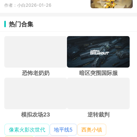
作者：小白
2026-01-26
热门合集
恐怖老奶奶
暗区突围国际服
模拟农场23
逆转裁判
像素火影次世代
地平线5
西奥小镇