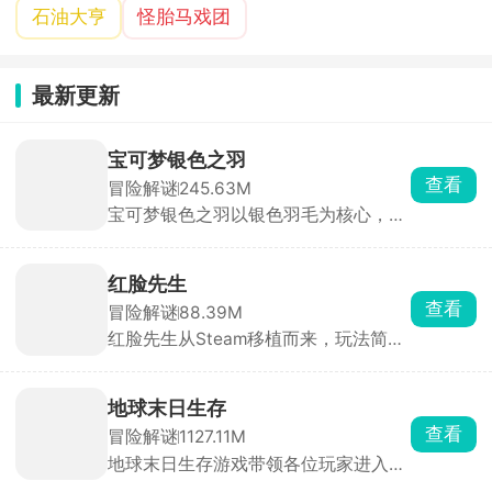
石油大亨
怪胎马戏团
最新更新
宝可梦银色之羽
查看
冒险解谜
245.63M
宝可梦银色之羽以银色羽毛为核心，将
宝可梦收集、培育、对战与开放探索完
美结合，玩家扮演新人训练家，踏上寻
找散落的银色羽毛、解开千年封印与古
红脸先生
老传说的冒险之旅。
查看
冒险解谜
88.39M
红脸先生从Steam移植而来，玩法简单
易上手，氛围却让人喘不过气。玩家扮
演主角Ron，被困在一间充满超自然现
象的公寓中，而一个神秘的红脸先生正
地球末日生存
在暗处盯着你。你必须在限定时间内探
查看
冒险解谜
1127.11M
索各个房间，收集关键线索与道具，解
地球末日生存游戏带领各位玩家进入到
开隐藏在背后的神秘诅咒与失踪事件真
末日废土世界，开局什么都没有，仅靠
相。