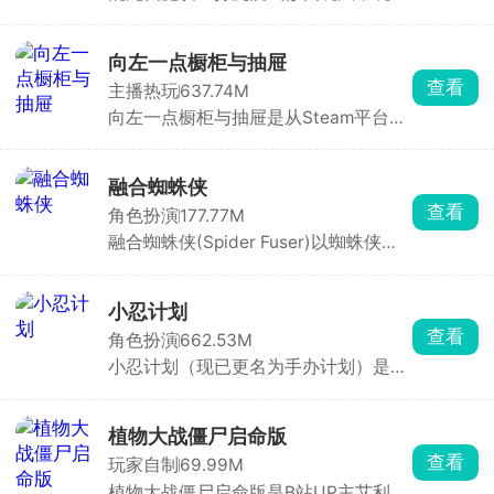
闯荡唯美仙侠世界，争夺天材地宝、勇
闯秘境禁地，挑战强敌突破极限，成就
顶级修为。多职业自由选择，技能招式
向左一点橱柜与抽屉
各具特色，搭配神兵利器轻松斩杀魔
查看
主播热玩
637.74M
兽，畅享酣畅淋漓的战斗快感。
向左一点橱柜与抽屉是从Steam平台移
植而来的休闲解压收纳解谜手游，游戏
以厨房橱柜、多层抽屉、分格收纳盒及
暗格储物柜为主要场景，玩家需要通过
融合蜘蛛侠
拖拽、旋转、堆叠与分类，将餐具、文
查看
角色扮演
177.77M
具、工具、首饰等杂物逐一归位，整理
融合蜘蛛侠(Spider Fuser)以蜘蛛侠为
出令人极度舒适的整齐画面。
题材打造的开放世界动作冒险游戏，物
理效果拉满，打击感拳拳到肉。玩家化
身蜘蛛融合者，拥有发射蛛丝、攀爬跳
小忍计划
跃、粘墙疾驰等全方位蜘蛛能力，在城
查看
角色扮演
662.53M
市中自由穿梭于不同时空。你可以行侠
小忍计划（现已更名为手办计划）是一
仗义打击罪犯，也可以开直播展示英雄
款别具一格的3D少女养成模拟手游。
气概，怎么玩全看心情。
游戏采用第一人称视角，画质精致，将
少女小忍刻画得生动形象，多样的地图
植物大战僵尸启命版
场景搭配随场景变化的音效，带来别具
查看
玩家自制
69.99M
一格的体验。它集养成、互动和冒险于
植物大战僵尸启命版是B站UP主艾利斯
一体，操作简单易上手，打破传统恋爱