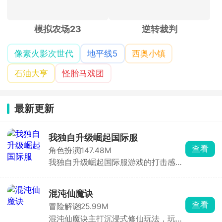
模拟农场23
逆转裁判
像素火影次世代
地平线5
西奥小镇
石油大亨
怪胎马戏团
最新更新
我独自升级崛起国际服
查看
角色扮演
147.48M
我独自升级崛起国际服游戏的打击感非
常强，根据同名漫画我独自升级改编制
作而来，进入到奇幻世界内自行探索，
遇到了各种各样的敌人和困难，面对强
混沌仙魔诀
大的怪兽和恶劣的环境，在一些模式里
查看
冒险解谜
25.99M
面还能进行换角色的连招，操纵喜爱的
混沌仙魔诀主打沉浸式修仙玩法，玩家
角色冒险战斗，不断提升战斗力。