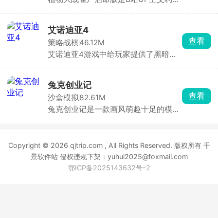
ZERO打造的PVZ同人游戏，在原版基
养成模式。玩家能与小忍随时对话互
础上创新融入超级加特林射手、时间向
动，完成各种日常任务提升技能，感情
日葵等特色植物与僵尸。游戏不仅保留
迅速升温，体验甜蜜恋爱。游戏还有独
艾诺迪亚4
了抵御僵尸的核心玩法，更通过多样关
特的服装系统，玩家可随心为小忍搭配
查看
策略战棋
46.12M
卡地图、新增的铲子与推车机制，极大
穿着，甚至亲手设计独一无二的华丽衣
艾诺迪亚4游戏中给玩家提供了黑暗骑
提升了策略性与操作性。推车可移动已
服。在这里，你能沉浸式感受与虚拟角
士、忍者等六大职业，支持自由属性分
种植植物，让防线调整更加灵活多变。
色小忍的甜蜜生活，精彩故事情节等你
配与多角色切换战斗‌，包含装备合成、
解锁。
宝石镶嵌及佣兵团技能等玩法，全新关
兔克创业记
卡和地下城冒险‌。游戏背景为艾诺迪亚
查看
沙盒模拟
82.61M
中两个势力的斗争故事，玩家将见证它
兔克创业记是一款画风萌趣十足的模拟
们的结局。
经营佳作，以工厂流水线的组织管理为
核心主题。在游戏中，玩家化身创业
者，开启属于自己的工厂经营之旅，掌
Copyright © 2026 qjtrip.com , All Rights Reserved. 版权所有 千
管一间专属的工厂车间。在这里，你将
带领一群个性鲜明、活力满满的兔子员
景软件站 侵权违规下架：yuhui2025@foxmail.com
工，齐心协力搭建出一条条干净又卫生
鄂ICP备2025143632号-2
的流水线。这些流水线可不一般，上面
生产的产品都是大家耳熟能详的。从香
气四溢的烤鸭，到清甜可口的珍珠奶
茶；从消暑解渴的西瓜棒冰，到曾经风
靡一时的大哥大手机，各种商品琳琅满