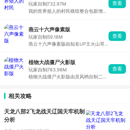
被僵尸或者障碍物阻挠停留。期间产生
查看
玩家自制
732.97M
的大量金币或阳光都可以用于升级和购
我的世界烦人的村民模组整合包新增了
买各种植物配件，使你的战车达成更高
全新烦人村民这一群像，玩家将在像素
的战斗性能。
方块世界中自由探索，收集各种材料制
作道具和武器，不过要小心这些烦人的
燕云十六声像素版
村民的捣蛋，村民无处不在，他们会在
查看
玩家自制
59.18M
你没有防备之下做坏事，想办法加入村
燕云十六声像素版由知名UP主火山哥
民的阵营，俘获他们，接收任务，一起
哥精心自制，以热门IP燕云十六声为蓝
完成更多的挑战。
本，玩家将操控主角赵大，在这片像素
江湖中开启全新冒险。游戏高度还原了
植物大战僵尸火影版
原作的角色操控、战斗节奏与探索机
查看
玩家自制
783.98M
制，更创新性地加入变身系统与烹饪玩
植物大战僵尸火影版由灵风哟自制二
法。赵大可变身不同形态，应对多样挑
创，将植物大战僵尸和火影忍者两个热
战。
门ip结合起来，内核玩法不变，依旧是
经典的攒阳光，买各种火影角色来抵挡
相关攻略
一波又一波的僵尸潮，每解锁一个关卡
都会获得新的植物，像带土僵尸和大蛇
丸舞王僵尸的设定都具备角色特性，一
天龙八部2飞龙战天辽国天牢机制
边进行策略塔防作战一边了解里面的攻
分析
击防御体系等等，以便更好的抵御入侵
的僵尸。