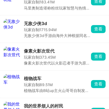
查看
玩家自制
183.41M
卡地图、新增的铲子与推车机制，极大
马里奥制造堪称粉丝玩家智慧与热情的
提升了策略性与操作性。推车可移动已
结晶，是一款超厉害的自制游戏。它对
种植植物，让防线调整更加灵活多变。
《Super Mario Maker™ 1》和《2》的
精髓进行了高度还原，将经典玩法与元
无敌少侠3d
素原汁原味地呈现出来，让老玩家瞬间
查看
玩家自制
1715.94M
找回熟悉的感觉，重温那些令人热血沸
无敌少侠3d手游由海外大神根据同名动
腾的冒险时刻。不仅如此，这款游戏还
画改编制作而来的一股南通人游戏，玩
大胆创新，加入了全新的敌人、主题和
家将扮演无敌少侠马克·格雷森，进入到
物体等丰富元素。这些新内容为游戏注
不同的地图场景内尽情施展自己的超能
入了新的活力，带来了更多未知的挑战
像素火影次世代
力，挑战各种邪恶的敌人，自由开展战
与惊喜。在这里，玩家不再只是单纯的
查看
玩家自制
373.45M
斗，顺利完成各种不同的格斗任务，解
闯关者。借助游戏中丰富多样的素材和
像素火影次世代以火影忍者手游为原
锁新的技能，不断强化自身。
便捷实用的工具，他们能够尽情发挥创
型，采用经典像素画风，主要以横版格
意，化身关卡设计师，打造出独一无二
斗竞技玩法开展，选择喜欢的忍者角
的关卡地图。无论是充满奇幻色彩的神
色，并灵活的搭配使用技能秘卷以及通
秘世界，还是难度爆表的极限挑战关
植物战车
灵去攻打眼前的敌人，所有角色都是可
卡，都能在玩家的手中诞生，真正实现
查看
玩家自制
89.51M
以随便选的，默认全部解锁，感受前所
打造专属马里奥世界的梦想。快来开启
植物战车由B站up主火山哥哥自制发
未有的竞技乱斗。
这场创意无限的冒险之旅吧！
行，游戏玩法是通过各种功能性的植物
改装你的戴夫战车，使其达到更远的行
驶距离，然后尽可能快的往前冲，不要
我的世界烦人的村民