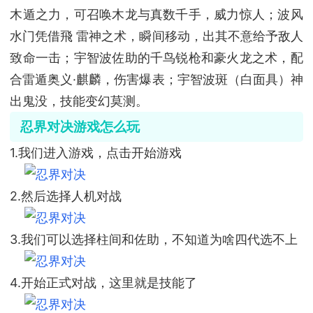
木遁之力，可召唤木龙与真数千手，威力惊人；波风
水门凭借飛 雷神之术，瞬间移动，出其不意给予敌人
致命一击；宇智波佐助的千鸟锐枪和豪火龙之术，配
合雷遁奥义·麒麟，伤害爆表；宇智波斑（白面具）神
出鬼没，技能变幻莫测。
忍界对决游戏怎么玩
1.我们进入游戏，点击开始游戏
2.然后选择人机对战
3.我们可以选择柱间和佐助，不知道为啥四代选不上
4.开始正式对战，这里就是技能了