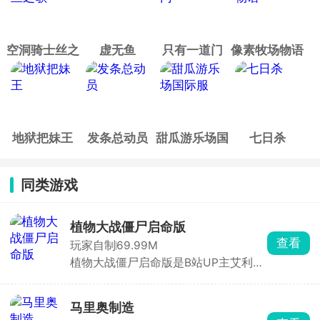
空洞骑士丝之
虚无鱼
只有一道门
像素牧场物语
歌
地狱把妹王
发条总动员
甜瓜游乐场国
七日杀
际服
同类游戏
植物大战僵尸启命版
查看
玩家自制
69.99M
植物大战僵尸启命版是B站UP主艾利斯
ZERO打造的PVZ同人游戏，在原版基
础上创新融入超级加特林射手、时间向
日葵等特色植物与僵尸。游戏不仅保留
马里奥制造
了抵御僵尸的核心玩法，更通过多样关