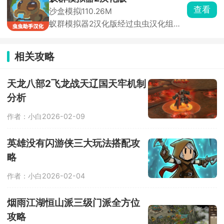
源。玩家将解锁各种不同的建筑，得到
查看
沙盒模拟
110.26M
不同的资源，创造更加强悍的武器。
蚁群模拟器2汉化版经过虫虫汉化组汉
化处理，进入直接体验简体中文模式，
这款游戏融合了模拟经营与塔防防守双
重核心玩法，在游戏中，玩家化身整个
相关攻略
蚁群的蚁后，作为族群的核心决策者，
需要根据季节变化、食物储量、外敌入
侵、环境灾害等各类突发状况合理做出
天龙八部2飞龙战天辽国天牢机制
发展抉择。
分析
作者：小白
2026-02-09
英雄没有闪游侠三大玩法搭配攻
略
作者：小白
2026-02-04
烟雨江湖恒山派三级门派全方位
攻略