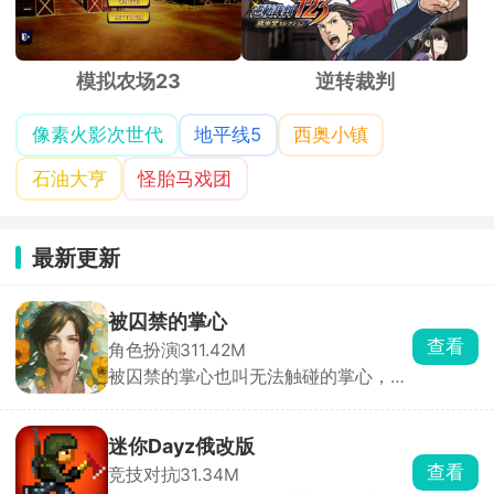
模拟农场23
逆转裁判
像素火影次世代
地平线5
西奥小镇
石油大亨
怪胎马戏团
最新更新
被囚禁的掌心
查看
角色扮演
311.42M
被囚禁的掌心也叫无法触碰的掌心，玩
家将化身主角，踏上神秘小岛，与两位
失忆男主晴人、葵展开一段扣人心弦的
恋爱故事。通过独特的体感式触碰玩
迷你Dayz俄改版
法，只需将手掌或额头轻贴手机屏幕，
查看
竞技对抗
31.34M
即可与男主深情互动。游戏内，监视玩