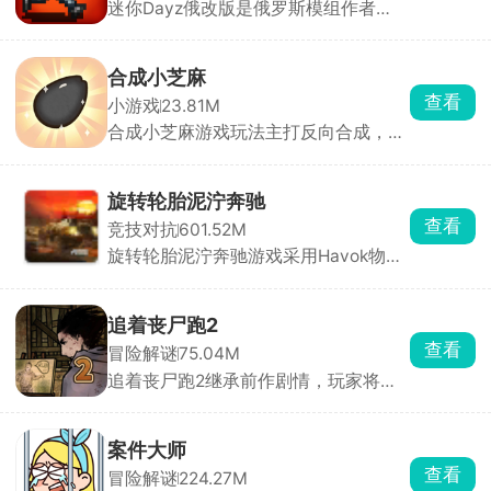
迷你Dayz俄改版是俄罗斯模组作者
法增添趣味，观察男主房间、触摸互
Altero基于原版源码深度二次开发的玩
动，深入探索角色内心世界。
家自制改版，完全保留原作复古像素画
风、上帝俯视视角和硬核末日求生内
合成小芝麻
核，在原版底子上大幅度扩容内容、修
查看
小游戏
23.81M
正 BUG、新增玩法，弥补了官方原版
合成小芝麻游戏玩法主打反向合成，其
内容单薄、装备少、玩法单调的短板。
他的合成游戏是从小合成到大，而该游
戏是从大合成到小。只要技术到位，你
可以在一局里玩很久。通过滑动屏幕操
旋转轮胎泥泞奔驰
控水果下落位置，相同水果碰撞即可合
查看
竞技对抗
601.52M
成更小的水果。简单易上手，却让人停
旋转轮胎泥泞奔驰游戏采用Havok物理
不下来，是打发碎片时间的解压神器。
引擎打造，画面非常的真实，游戏内含
多张风格完全不同的开放式大地图，同
时搭配多台定位迥异的硬核载具，化身
追着丧尸跑2
奔波在荒野之中的职业货运司机，核心
查看
冒险解谜
75.04M
任务便是承接各类物资订单，把货物从
追着丧尸跑2继承前作剧情，玩家将置
起点完好无损运送至目的地。
身于丧尸横行的末日世界，在多个危险
区域中展开求生冒险。你需要不断探索
场景，搜集水源、食物、药物和武器等
案件大师
生存物资，同时与丧尸展开激烈战斗。
查看
冒险解谜
224.27M
本作在前作基础上加入了大量全新元