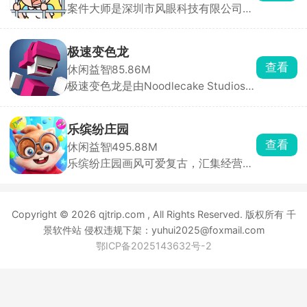
案件大师是深圳市风眼科技有限公司发
素，支持招募队友并肩作战，还能通过
行的一款高互动性的破案解谜手游，欢
战斗获取全新能力与武器，逐步提升战
乐与益智并存。游戏中你将化身大名鼎
斗力。
鼎的名侦探，深入这座光鲜亮丽却暗藏
极速变色龙
玄机的城市，侦破一桩又一桩疑难案
查看
休闲益智
85.86M
件。城市表面繁华，实则在权力与诱惑
极速变色龙是由Noodlecake Studios打
的驱使下犯罪率居高不下，隐秘角落中
造的3D横版创意跑酷手游，采用极简
藏着不为人知的秘密。
色彩拼接画风，背景虚化处理让玩家专
注于操作与节奏。游戏独创变色系统，
乐缤纷庄园
角色自动前进，玩家只需通过双按钮控
查看
休闲益智
495.88M
制跳跃、双连跳与颜色切换，保持与脚
乐缤纷庄园画风可爱复古，汇集经营、
下平台颜色一致才能安全落地。
装修、合成等多种轻松治愈玩法。玩家
扮演松鼠小栗，因终日奔波而郁郁寡
欢，在永森镇村长的劝说下重拾儿时记
Copyright © 2026 qjtrip.com , All Rights Reserved. 版权所有 千
忆，决心重建记忆中的大树庄园。从零
开始收集资源、设计建筑、布置庄园，
景软件站 侵权违规下架：yuhui2025@foxmail.com
让这片土地重焕生机。
鄂ICP备2025143632号-2