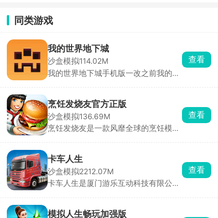
际服
同类游戏
我的世界地下城
查看
沙盒模拟
114.02M
我的世界地下城手机版一改之前我的世
界手游在不打光影mod时候的苍白画
面，僵尸，尸壳，末影人等野外怪物在
此版本中都能遇见，还有许多熟悉的场
烹饪发烧友官方正版
景都会逐一登场。游戏内的地图都是随
查看
沙盒模拟
136.69M
机生成的，冒险也充满了随机性，对抗
烹饪发烧友是一款风靡全球的烹饪模拟
各种各样的怪物，收集足够的资源，探
游戏，玩家能够前往不同的城市间学习
索更多的趣味惊喜。
不同料理的烹饪，在全世界各地都开设
你的餐厅，根据顾客的订单需求制作各
卡车人生
种美味的食物，提供最好的服务去招待
查看
沙盒模拟
2212.07M
每一位客人，不断地研究创新新的美
卡车人生是厦门游乐互动科技有限公司
食，赚更多的钱，享受烹饪带来的乐
发行的一款超真实的卡车驾驶模拟手
趣。
游，玩家化身货运司机，驾驶轻型卡车
到重型半挂等海量车型，穿越中国广阔
模拟人生畅玩加强版