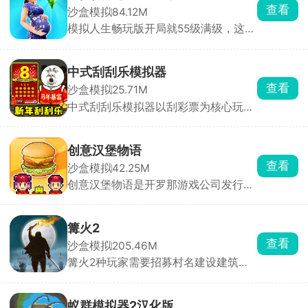
地图，完成数百种城市特产运输任务。
查看
沙盒模拟
84.12M
游戏采用先进物理引擎，还原真实驾驶
模拟人生畅玩版开局就55级满级，这是
体验，动态天气、季节变化及复杂路况
一款高自由度人生模拟养成类游戏，自
一应俱全。
由装扮你的房子，体验不同的职业，过
上自己理想的人生。经历人生路上的种
中式刮刮乐模拟器
种，做出不一样的抉择，随时都能享受
查看
沙盒模拟
25.71M
到别样的人生乐趣。
中式刮刮乐模拟器以刮彩票为核心玩
法，融合解压与运气，玩家化身破产熊
猫人，从零开始，通过不断刮奖累积财
富，挑战百万富翁的终极目标。游戏内
创意汉堡物语
彩票种类繁多，面值越高奖励越丰厚，
查看
沙盒模拟
42.25M
更有硬币、尺子、铲子等多样刮奖工具
创意汉堡物语是开罗那游戏公司发行的
任你选，沉浸式体验真实刮奖乐趣。
一款以制作汉堡为主题的模拟经营手
游。游戏提供超五十种基础食材，可自
由组合出炸鱼排配塔塔酱、培根生菜荷
篝火2
包蛋等创意汉堡，S级汉堡更能带来丰
查看
沙盒模拟
205.46M
厚收益。像素风格画面生动，构建出主
篝火2种玩家需要招募村名建设建筑，
题鲜明的汉堡店世界。玩家需招募并培
在白天采集资源制作武器，以保证夜晚
养个性员工，提升服务效率，通过出售
在野兽与怪物的袭击下存活下来，玩家
美食套餐赚取金币，用于扩大店铺、升
需要合理配置人力资源，及时调整资
级设备。
蚁群模拟器2汉化版