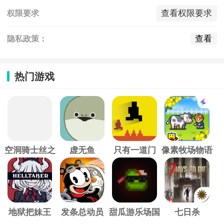
查看权限要求
权限要求
查看
隐私政策：
热门游戏
空洞骑士丝之
虚无鱼
只有一道门
像素牧场物语
歌
地狱把妹王
发条总动员
甜瓜游乐场国
七日杀