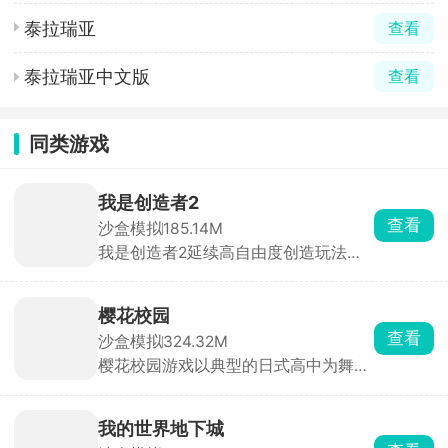
泰拉瑞亚
查看
泰拉瑞亚中文版
查看
同类游戏
我是创造者2
查看
沙盒模拟
185.14M
我是创造者2延续高自由度创造玩法并
全面升级视觉与交互体验。在游戏中，
你将化身手握无限创意与建造权限的创
造者，踏入一片由立体像素方块搭建而
樱花校园
成的广袤开放世界，把脑海中的构想变
查看
沙盒模拟
324.32M
为可触摸、可漫游、可欣赏的专属像素
樱花校园游戏以典型的日式高中为舞
世界，让创造的乐趣与成就感被无限放
台，高度还原了校园内外，沉浸式体验
大。
青春、自由、充满日常趣味的学生生活
氛围。自由探索庞大的校园地图，体验
我的世界地下城
丰富而真实的日式校园生活，参加各种