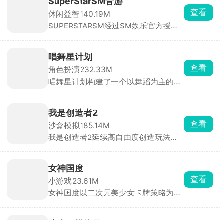
SuperStarSM音游
查看
休闲益智
140.19M
SUPERSTARSM经过SM娱乐官方授
权，里面收录的都是sm娱乐公司旗下
的音乐砖砌，依照歌曲节奏，在音符落
到判定线的瞬间点击屏幕完成击打，精
唱舞星计划
准敲击即可积累分数、推进曲目演奏。
查看
角色扮演
232.33M
除此之外，游戏还搭载了完整的闯关养
唱舞星计划构建了一个以舞蹈为主的幻
成体系与实时PK竞技两大核心系统。满
想世界，作为3D换装音乐社交手游，
足玩家竞技需求。
玩家可以根据自己想要的风格进行搭配
衣服，用跳舞的方式与其他玩家同台竞
我是创造者2
技，提升自己的艺术品鉴能力和身体灵
查看
沙盒模拟
185.14M
活性。游戏中有大量的音乐曲库，环境
我是创造者2延续高自由度创造玩法并
也可以自由探索，努力成为你心目中的
全面升级视觉与交互体验。在游戏中，
舞蹈家吧！
你将化身手握无限创意与建造权限的创
造者，踏入一片由立体像素方块搭建而
女神国度
成的广袤开放世界，把脑海中的构想变
查看
小游戏
23.61M
为可触摸、可漫游、可欣赏的专属像素
女神国度以二次元美少女卡牌策略为主
世界，让创造的乐趣与成就感被无限放
要玩法，玩家扮演冒险者，在跨越次元
大。
的旅途中招募数十位风格迥异的魔法少