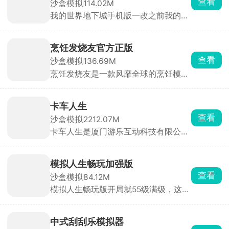
查看
沙盒模拟
114.02M
比赛获得，与同学互动聊天、结伴行
我的世界地下城手机版一改之前我的世
动，体验从早到晚的完整校园流程。
界手游在不打光影mod时候的苍白画
面，僵尸，尸壳，末影人等野外怪物在
此版本中都能遇见，还有许多熟悉的场
烹饪发烧友官方正版
景都会逐一登场。游戏内的地图都是随
查看
沙盒模拟
136.69M
机生成的，冒险也充满了随机性，对抗
烹饪发烧友是一款风靡全球的烹饪模拟
各种各样的怪物，收集足够的资源，探
游戏，玩家能够前往不同的城市间学习
索更多的趣味惊喜。
不同料理的烹饪，在全世界各地都开设
你的餐厅，根据顾客的订单需求制作各
卡车人生
种美味的食物，提供最好的服务去招待
查看
沙盒模拟
2212.07M
每一位客人，不断地研究创新新的美
卡车人生是厦门游乐互动科技有限公司
食，赚更多的钱，享受烹饪带来的乐
发行的一款超真实的卡车驾驶模拟手
趣。
游，玩家化身货运司机，驾驶轻型卡车
到重型半挂等海量车型，穿越中国广阔
模拟人生畅玩加强版
地图，完成数百种城市特产运输任务。
查看
沙盒模拟
84.12M
游戏采用先进物理引擎，还原真实驾驶
模拟人生畅玩版开局就55级满级，这是
体验，动态天气、季节变化及复杂路况
一款高自由度人生模拟养成类游戏，自
一应俱全。
由装扮你的房子，体验不同的职业，过
上自己理想的人生。经历人生路上的种
中式刮刮乐模拟器
种，做出不一样的抉择，随时都能享受