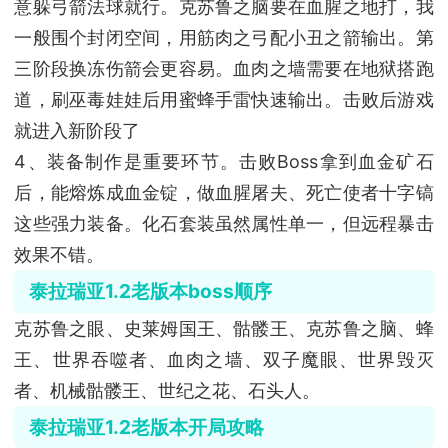
意躲弓箭法球就行。克苏鲁之脑要在血腥之地打，我
一般围个封闭空间，用筋肉之弓配小丑之箭输出。第
三阶段换冻伤箭会更容易。血肉之墙需要在地狱搭跑
道，刷巫毒娃娃后用蜜蜂手雷快速输出。击败后游戏
就进入新阶段了
4、装备制作是重要环节。击败Boss拿到血金矿石
后，能熔炼成血金锭，做血腥屠夫、死亡使者十字镐
这些强力装备。化石套装虽然属性单一，但远程暴击
效果不错。
泰拉瑞亚1.2老版本boss顺序
克苏鲁之眼、史莱姆国王、骷髅王、克苏鲁之脑、蜂
王、世界吞噬者、血肉之墙、双子魔眼、世界毁灭
者、机械骷髅王、世纪之花、石头人。
泰拉瑞亚1.2老版本开局攻略