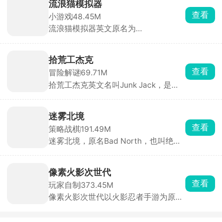
女，她们外貌各异、技能定位不同，可
流浪猫模拟器
自由搭配阵容释放全力。游戏主打放置
查看
小游戏
48.45M
闯关自动战斗，支持跳过战斗与离线挂
流浪猫模拟器英文原名为
机，解放双手轻松养成。
StrayCatSim，由海外游戏工作室
Gluten Free Games LLC打造，化身一
只渺小的流浪猫咪，置身于繁华却又危
拾荒工杰克
机四伏的城市之中，体验颠沛流离、步
查看
冒险解谜
69.71M
步惊心的流浪生活。
拾荒工杰克英文名叫Junk Jack，是一
款像素风格的开放世界冒险探索手游。
玩家扮演拾荒工人杰克，在12个独特行
星之间穿梭旅行，收集材料、捕鱼、养
迷雾北境
牲畜、栽花、打怪、建住所，一切全靠
查看
策略战棋
191.49M
双手创造。玩法涵盖手工制作、烹调食
迷雾北境，原名Bad North，也叫绝境
品、酿造药水，数百种珍品等你收集，
北方、北方绝境，是一款经典的实时策
宝藏遍布每个角落。从温馨小家到异域
略塔防手游，由Steam移植而来。游戏
星球，每一处都是你的地盘。
将你带入神秘的北欧世界，在这里，你
像素火影次世代
化身勇敢王子或维京首领，肩负保卫家
查看
玩家自制
373.45M
园、抵御入侵的重任。它构建了由50余
像素火影次世代以火影忍者手游为原
座随机生成岛屿组成的广阔世界，每座
型，采用经典像素画风，主要以横版格
岛屿天气、地形和建筑布局独特，充满
斗竞技玩法开展，选择喜欢的忍者角
新鲜感与探索乐趣。游戏内设计了步