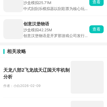
查看
沙盒模拟
25.71M
到别样的人生乐趣。
中式刮刮乐模拟器以刮彩票为核心玩
法，融合解压与运气，玩家化身破产熊
猫人，从零开始，通过不断刮奖累积财
富，挑战百万富翁的终极目标。游戏内
创意汉堡物语
彩票种类繁多，面值越高奖励越丰厚，
查看
沙盒模拟
42.25M
更有硬币、尺子、铲子等多样刮奖工具
创意汉堡物语是开罗那游戏公司发行的
任你选，沉浸式体验真实刮奖乐趣。
一款以制作汉堡为主题的模拟经营手
游。游戏提供超五十种基础食材，可自
由组合出炸鱼排配塔塔酱、培根生菜荷
相关攻略
包蛋等创意汉堡，S级汉堡更能带来丰
厚收益。像素风格画面生动，构建出主
题鲜明的汉堡店世界。玩家需招募并培
养个性员工，提升服务效率，通过出售
天龙八部2飞龙战天辽国天牢机制
美食套餐赚取金币，用于扩大店铺、升
分析
级设备。
作者：小白
2026-02-09