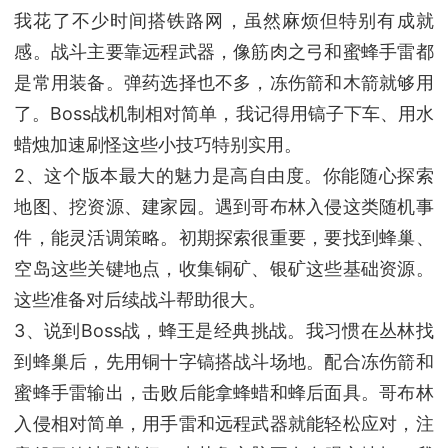
我花了不少时间搭铁路网，虽然麻烦但特别有成就
感。战斗主要靠远程武器，像筋肉之弓和蜜蜂手雷都
是常用装备。弹药选择也不多，冻伤箭和木箭就够用
了。Boss战机制相对简单，我记得用镐子下车、用水
蜡烛加速刷怪这些小技巧特别实用。
2、这个版本最大的魅力是高自由度。你能随心探索
地图、挖资源、建家园。遇到哥布林入侵这类随机事
件，能灵活调策略。初期探索很重要，要找到蜂巢、
空岛这些关键地点，收集铜矿、银矿这些基础资源。
这些准备对后续战斗帮助很大。
3、说到Boss战，蜂王是经典挑战。我习惯在丛林找
到蜂巢后，先用铜十字镐搭战斗场地。配合冻伤箭和
蜜蜂手雷输出，击败后能拿蜂蜡和蜂后面具。哥布林
入侵相对简单，用手雷和远程武器就能轻松应对，注