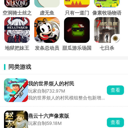
空洞骑士丝之
虚无鱼
只有一道门
像素牧场物语
歌
地狱把妹王
发条总动员
甜瓜游乐场国
七日杀
际服
同类游戏
我的世界烦人的村民
查看
玩家自制
732.97M
我的世界烦人的村民模组整合包新增了
全新烦人村民这一群像，玩家将在像素
方块世界中自由探索，收集各种材料制
作道具和武器，不过要小心这些烦人的
燕云十六声像素版
村民的捣蛋，村民无处不在，他们会在
查看
玩家自制
59.18M
你没有防备之下做坏事，想办法加入村