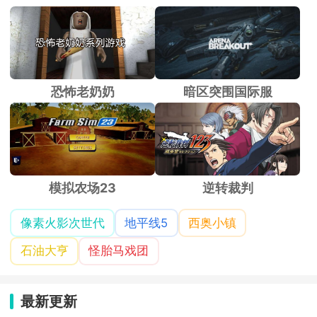
恐怖老奶奶
暗区突围国际服
模拟农场23
逆转裁判
像素火影次世代
地平线5
西奥小镇
石油大亨
怪胎马戏团
最新更新