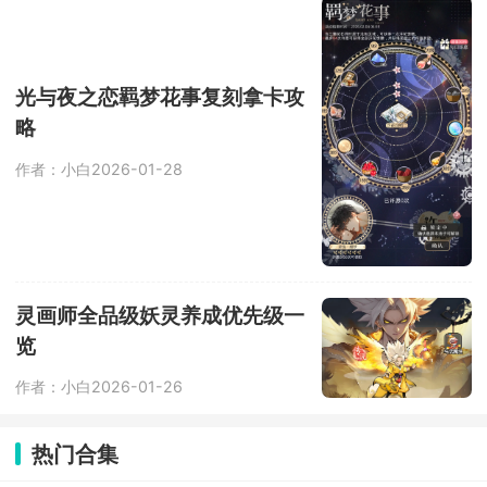
光与夜之恋羁梦花事复刻拿卡攻
略
作者：小白
2026-01-28
灵画师全品级妖灵养成优先级一
览
作者：小白
2026-01-26
热门合集