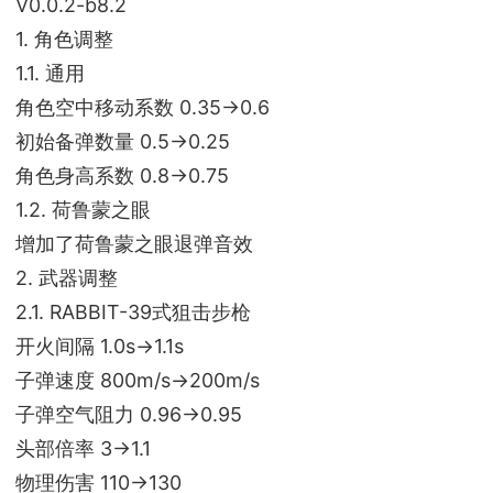
V0.0.2-b8.2
1. 角色调整
1.1. 通用
角色空中移动系数 0.35->0.6
初始备弹数量 0.5->0.25
角色身高系数 0.8->0.75
1.2. 荷鲁蒙之眼
增加了荷鲁蒙之眼退弹音效
2. 武器调整
2.1. RABBIT-39式狙击步枪
开火间隔 1.0s->1.1s
子弹速度 800m/s->200m/s
子弹空气阻力 0.96->0.95
头部倍率 3->1.1
物理伤害 110->130