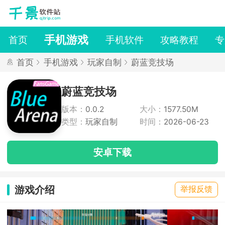
手机游戏
首页
手机软件
攻略教程
专
首页
手机游戏
玩家自制
蔚蓝竞技场
蔚蓝竞技场
版本：
0.0.2
大小：
1577.50M
类型：
玩家自制
时间：
2026-06-23
安卓下载
游戏介绍
举报反馈