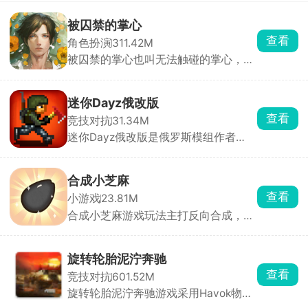
被囚禁的掌心
查看
角色扮演
311.42M
被囚禁的掌心也叫无法触碰的掌心，玩
家将化身主角，踏上神秘小岛，与两位
失忆男主晴人、葵展开一段扣人心弦的
恋爱故事。通过独特的体感式触碰玩
迷你Dayz俄改版
法，只需将手掌或额头轻贴手机屏幕，
查看
竞技对抗
31.34M
即可与男主深情互动。游戏内，监视玩
迷你Dayz俄改版是俄罗斯模组作者
法增添趣味，观察男主房间、触摸互
Altero基于原版源码深度二次开发的玩
动，深入探索角色内心世界。
家自制改版，完全保留原作复古像素画
风、上帝俯视视角和硬核末日求生内
合成小芝麻
核，在原版底子上大幅度扩容内容、修
查看
小游戏
23.81M
正 BUG、新增玩法，弥补了官方原版
合成小芝麻游戏玩法主打反向合成，其
内容单薄、装备少、玩法单调的短板。
他的合成游戏是从小合成到大，而该游
戏是从大合成到小。只要技术到位，你
可以在一局里玩很久。通过滑动屏幕操
旋转轮胎泥泞奔驰
控水果下落位置，相同水果碰撞即可合
查看
竞技对抗
601.52M
成更小的水果。简单易上手，却让人停
旋转轮胎泥泞奔驰游戏采用Havok物理
不下来，是打发碎片时间的解压神器。
引擎打造，画面非常的真实，游戏内含