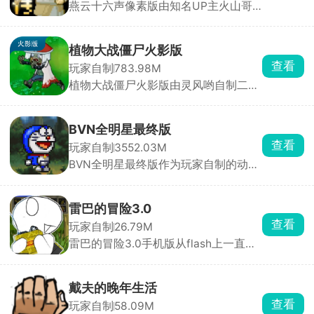
燕云十六声像素版由知名UP主火山哥
民的阵营，俘获他们，接收任务，一起
哥精心自制，以热门IP燕云十六声为蓝
完成更多的挑战。
本，玩家将操控主角赵大，在这片像素
江湖中开启全新冒险。游戏高度还原了
植物大战僵尸火影版
原作的角色操控、战斗节奏与探索机
查看
玩家自制
783.98M
制，更创新性地加入变身系统与烹饪玩
植物大战僵尸火影版由灵风哟自制二
法。赵大可变身不同形态，应对多样挑
创，将植物大战僵尸和火影忍者两个热
战。
门ip结合起来，内核玩法不变，依旧是
经典的攒阳光，买各种火影角色来抵挡
BVN全明星最终版
一波又一波的僵尸潮，每解锁一个关卡
查看
玩家自制
3552.03M
都会获得新的植物，像带土僵尸和大蛇
BVN全明星最终版作为玩家自制的动漫
丸舞王僵尸的设定都具备角色特性，一
全明星格斗手游，它打破次元壁垒，集
边进行策略塔防作战一边了解里面的攻
结上百位热门与小众动漫角色，还有网
击防御体系等等，以便更好的抵御入侵
络热梗人物惊喜加盟，让来自不同作品
的僵尸。
雷巴的冒险3.0
的英雄反派齐聚一堂。游戏中，每个角
查看
玩家自制
26.79M
色都拥有符合动漫人设的独特招式，技
雷巴的冒险3.0手机版从flash上一直而
能机制差异鲜明，IP还原度极高。它提
来，这是基于DNF制作而来的同人游
供单人、小队、练习等多种对战模式，
戏，内容以全部汉化，进入到像素冒险
战斗流畅丝滑。
游戏世界中，从八种不同类型的角色中
戴夫的晚年生活
选择扮演，凭借智慧与勇气探索多条不
查看
玩家自制
58.09M
同的道路，对抗不同的怪物和敌人，一