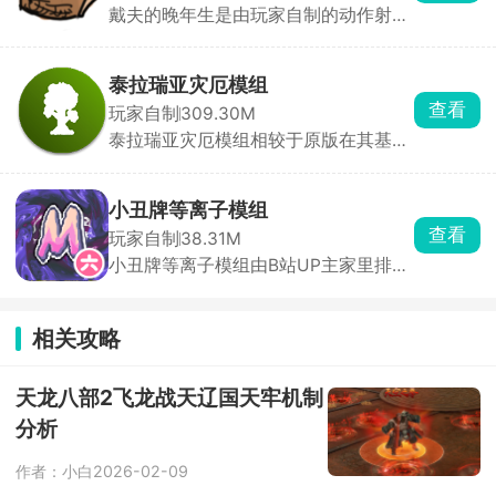
戴夫的晚年生是由玩家自制的动作射击
边冒险一边提升自己的能力，揭开魔剑
手游，以经典IP植物大战僵尸为原型，
的秘密。
但玩法截然不同，不再是策略塔防，而
是让主角戴夫亲扛猎枪大战僵尸。游戏
泰拉瑞亚灾厄模组
中，年迈的戴夫不服老，跳跃闪避、近
查看
玩家自制
309.30M
战挥砍、精准射击样样精通，枪械手感
泰拉瑞亚灾厄模组相较于原版在其基础
与近战打击感堪称一绝，搭配独特的射
上加入了灾厄的专属模式，操作起来更
击音效，战斗体验直接拉满。
加复杂具有挑战性。挑战更加强大的
boss就会获得神器，通过合成表合成强
小丑牌等离子模组
有力的道具，从而更加轻松有把握的继
查看
玩家自制
38.31M
续冒险。
小丑牌等离子模组由B站UP主家里排第
六制作的同人游戏，在小丑牌的的基础
上添加了新的mod，玩家在选择好不同
加成的卡组进入游戏之后，需要通过挑
相关攻略
战盲注通往下一个挑战。打出不同的牌
型获得的分数也就不同，根据自己的情
况来选择相应的卡牌去尽力打出最高的
天龙八部2飞龙战天辽国天牢机制
点数，体验各种加成带来的爽感。
分析
作者：小白
2026-02-09