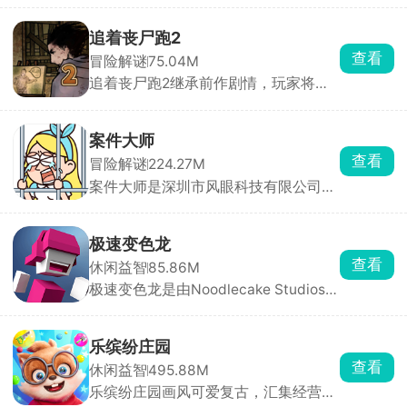
多张风格完全不同的开放式大地图，同
时搭配多台定位迥异的硬核载具，化身
追着丧尸跑2
奔波在荒野之中的职业货运司机，核心
查看
冒险解谜
75.04M
任务便是承接各类物资订单，把货物从
追着丧尸跑2继承前作剧情，玩家将置
起点完好无损运送至目的地。
身于丧尸横行的末日世界，在多个危险
区域中展开求生冒险。你需要不断探索
场景，搜集水源、食物、药物和武器等
案件大师
生存物资，同时与丧尸展开激烈战斗。
查看
冒险解谜
224.27M
本作在前作基础上加入了大量全新元
案件大师是深圳市风眼科技有限公司发
素，支持招募队友并肩作战，还能通过
行的一款高互动性的破案解谜手游，欢
战斗获取全新能力与武器，逐步提升战
乐与益智并存。游戏中你将化身大名鼎
斗力。
鼎的名侦探，深入这座光鲜亮丽却暗藏
极速变色龙
玄机的城市，侦破一桩又一桩疑难案
查看
休闲益智
85.86M
件。城市表面繁华，实则在权力与诱惑
极速变色龙是由Noodlecake Studios打
的驱使下犯罪率居高不下，隐秘角落中
造的3D横版创意跑酷手游，采用极简
藏着不为人知的秘密。
色彩拼接画风，背景虚化处理让玩家专
注于操作与节奏。游戏独创变色系统，
乐缤纷庄园
角色自动前进，玩家只需通过双按钮控
查看
休闲益智
495.88M
制跳跃、双连跳与颜色切换，保持与脚
乐缤纷庄园画风可爱复古，汇集经营、
下平台颜色一致才能安全落地。