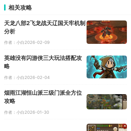
术，搭配环绕音效，带来身临其境的太
相关攻略
空飞行体验。你将驾驶多用途太空战机
穿梭于浩瀚银河，与其他玩家或派系展
开激烈军事冲突。
天龙八部2飞龙战天辽国天牢机制
分析
作者：小白
2026-02-09
英雄没有闪游侠三大玩法搭配攻
略
作者：小白
2026-02-04
烟雨江湖恒山派三级门派全方位
攻略
作者：小白
2026-01-30