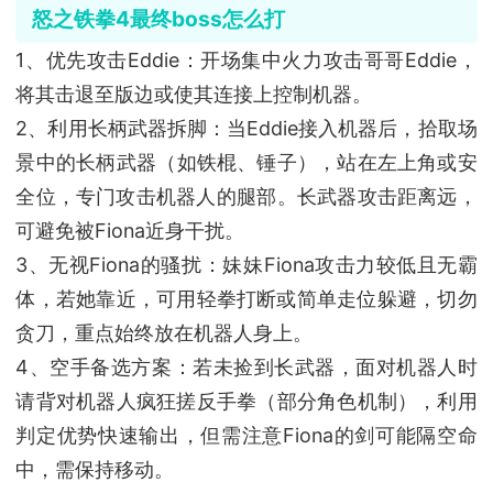
怒之铁拳4最终boss怎么打
‌1、优先攻击Eddie‌：开场集中火力攻击哥哥Eddie，
将其击退至版边或使其连接上控制机器。
‌2、利用长柄武器拆脚‌：当Eddie接入机器后，拾取场
景中的‌长柄武器‌（如铁棍、锤子），站在左上角或安
全位，专门攻击机器人的‌腿部‌。长武器攻击距离远，
可避免被Fiona近身干扰。
‌3、无视Fiona的骚扰‌：妹妹Fiona攻击力较低且无霸
体，若她靠近，可用轻拳打断或简单走位躲避，切勿
贪刀，重点始终放在机器人身上。
‌4、空手备选方案‌：若未捡到长武器，面对机器人时
请‌背对机器人疯狂搓反手拳‌（部分角色机制），利用
判定优势快速输出，但需注意Fiona的剑可能隔空命
中，需保持移动。‌‌