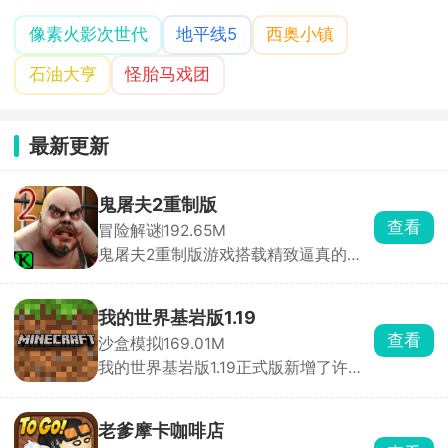
像素火影次世代
地平线5
西奥小镇
石油大亨
怪胎马戏团
最新更新
鬼屠夫2重制版
查看
冒险解谜
192.65M
鬼屠夫2重制版游戏搭载精致逼真的全
3D高清画面，采用极具代入感的第一
人称视角玩法。在游戏中，玩家将化身
主角木守，肩负一项危险重重的秘密任
我的世界基岩版1.19
务，必须在昏暗压抑的场景中，时刻保
查看
沙盒模拟
169.01M
持警惕，小心翼翼地躲避鬼屠夫的疯狂
我的世界基岩版1.19正式版新增了许多
追捕与致命袭击，同时在错综复杂的环
新的mod，新的方块、新的生物等内
境里搜寻、收集各类关键线索与重要道
容，进入到全新像素沙盒世界中创造冒
具，一步步拼凑破碎的真相。
险，探索不同的场景，搜寻更多的惊喜
老爹摩卡咖啡店
和宝藏，探索多样化的地形，应对各种