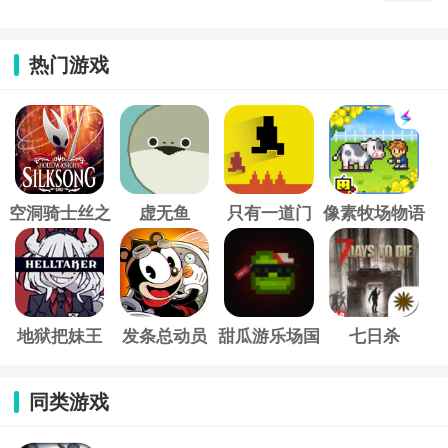
热门游戏
空洞骑士丝之
虚无鱼
只有一道门
像素牧场物语
歌
地狱把妹王
发条总动员
甜瓜游乐场国
七日杀
际服
同类游戏