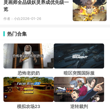
灵画师全品级妖灵养成优先级一
览
作者：小白
2026-01-26
热门合集
恐怖老奶奶
暗区突围国际服
模拟农场23
逆转裁判