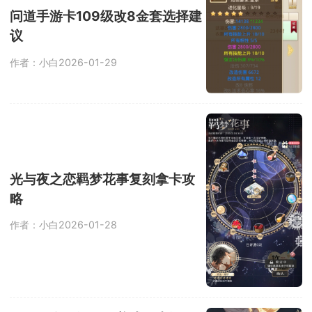
问道手游卡109级改8金套选择建
议
作者：小白
2026-01-29
光与夜之恋羁梦花事复刻拿卡攻
略
作者：小白
2026-01-28