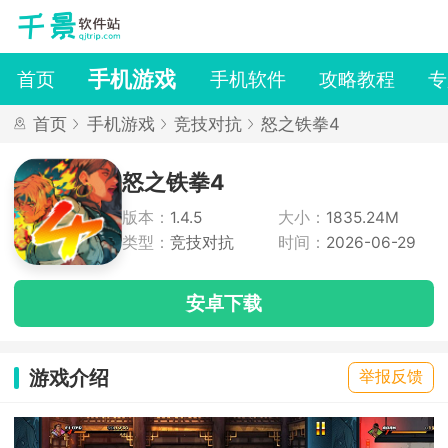
手机游戏
首页
手机软件
攻略教程
专
首页
手机游戏
竞技对抗
怒之铁拳4
怒之铁拳4
版本：
1.4.5
大小：
1835.24M
类型：
竞技对抗
时间：
2026-06-29
安卓下载
游戏介绍
举报反馈