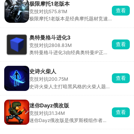
极限摩托1老版本
查看
竞技对抗
575.81M
极限摩托1老版本是经典摩托题材竞速
游戏极限摩托系列的初代怀旧版本，完
整保留了初代最纯粹、最复古的核心玩
法与专属内容，为玩家准备了数十款风
奥特曼格斗进化3
格经典摩托车型，从轻便越野款到强劲
查看
竞技对抗
2808.83M
竞速款一应俱全，涵盖城市街道、山地
奥特曼格斗进化3由经典奥特曼IP正版
坡道、野外赛道等多元环境，让玩家可
打造而来，高度还原特摄原作的世界观
以自由驰骋、尽情闯关，沉浸式体验初
与战斗氛围，为玩家带来沉浸式的热血
代极限摩托独有的竞速快感与探索乐
对战体验。在游戏中，玩家可自由选择
趣。
史诗火柴人
历代经典奥特曼参战，在城市废墟、荒
查看
竞技对抗
200.75M
野、外星基地等经典战场中，与怪兽、
史诗火柴人主打暗黑风格的火柴人题
宇宙人展开激烈对决。
材，玩家将扮演一名火柴人英雄，踏入
暗影领域，与源源不断的怪物展开战
斗。游戏主打离线挂机，即使你休息，
迷你Dayz俄改版
角色也会自动战斗、积累奖励，上线即
查看
竞技对抗
31.34M
可领取，轻松变强。四大职业可选，各
迷你Dayz俄改版是俄罗斯模组作者
具独特技能与定位，合理搭配能打出一
Altero基于原版源码深度二次开发的玩
加一大于二的效果。
家自制改版，完全保留原作复古像素画