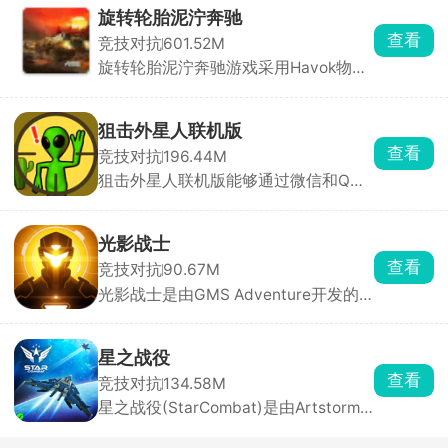
风、上帝俯视视角和硬核末日求生内
旋转轮胎泥泞奔驰
核，在原版底子上大幅度扩容内容、修
查看
竞技对抗
601.52M
正 BUG、新增玩法，弥补了官方原版
旋转轮胎泥泞奔驰游戏采用Havok物理
内容单薄、装备少、玩法单调的短板。
引擎打造，画面非常的真实，游戏内含
多张风格完全不同的开放式大地图，同
时搭配多台定位迥异的硬核载具，化身
狙击外星人联机版
奔波在荒野之中的职业货运司机，核心
查看
竞技对抗
196.44M
任务便是承接各类物资订单，把货物从
狙击外星人联机版能够通过微信和QQ
起点完好无损运送至目的地。
分享邀请好友进入同一服务器对战，这
是一款以科幻为背景打造的卡通射击游
戏，狙击入侵地球并隐藏在各个角落里
光影战士
的外星生物，在限定时间内找到所有的
查看
竞技对抗
90.67M
外星人，与好友默契配合，共同执行各
光影战士是由GMS Adventure开发的
种各样的任务。
剪影风格横版动作闯关手游，以暗黑未
来科幻为背景，游戏采用写实像素画
风，2D横版卷轴玩法搭配极佳的打击感
星之战役
与操作感。你将扮演暗影忍者超级英
查看
竞技对抗
134.58M
雄，角色由不同颜色的光与暗影组成，
星之战役(StarCombat)是由Artstorm
手持武士刀闯入黑暗世界，铲除邪恶、
FZE官方打造的第一人称太空科幻飞行
拯救苍生。
射击手游，采用顶级3D立体建模技