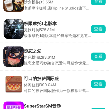
查看
沙盒模拟
33.55M
敌对生物，并使用合理的武器装备对战
老爹摩卡咖啡店Flipline Studios旗下老
怪物，享受极高自由度的冒险旅程。
爹系列经典作品之一，玩家将化身咖啡
店的专属咖啡师，从点单、萃取、蒸
奶、分层到装饰，全程亲手参与每一杯
极限摩托1老版本
饮品的制作，用专业手法与创意搭配，
查看
竞技对抗
575.81M
满足形形色色客人的挑剔口味。
极限摩托1老版本是经典摩托题材竞速
游戏极限摩托系列的初代怀旧版本，完
整保留了初代最纯粹、最复古的核心玩
法与专属内容，为玩家准备了数十款风
惊恋之爱
格经典摩托车型，从轻便越野款到强劲
查看
角色扮演
283.61M
竞速款一应俱全，涵盖城市街道、山地
惊恋之爱巧妙融合恋爱与悬疑惊悚元
坡道、野外赛道等多元环境，让玩家可
素。玩家化身逃亡者，在逃亡途中邂逅
以自由驰骋、尽情闯关，沉浸式体验初
神秘诡异少女，从此人生轨迹被彻底改
代极限摩托独有的竞速快感与探索乐
变。游戏里，通过选择与对话推动剧情
趣。
可口的披萨国际服
发展，每一次抉择都影响角色关系与结
查看
休闲益智
390.04M
局走向，故事充满不确定性，每个决定
可口的披萨国际服作为一款模拟经营兼
都会引发连锁反应。游戏中的角色都藏
剧情的休闲游戏，经营你的披萨店，途
着不同秘密，日常约会与诡异事件交
中会遇到形形色色的客人，聆听他们的
织，带来甜蜜又紧张的情感体验。
故事。可口的披萨国际服主要采用点击
SuperStarSM音游