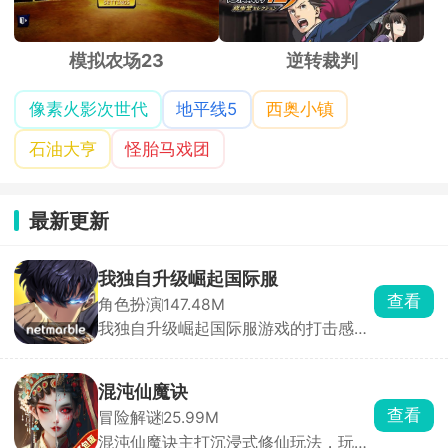
模拟农场23
逆转裁判
像素火影次世代
地平线5
西奥小镇
石油大亨
怪胎马戏团
最新更新
我独自升级崛起国际服
查看
角色扮演
147.48M
我独自升级崛起国际服游戏的打击感非
常强，根据同名漫画我独自升级改编制
作而来，进入到奇幻世界内自行探索，
遇到了各种各样的敌人和困难，面对强
混沌仙魔诀
大的怪兽和恶劣的环境，在一些模式里
查看
冒险解谜
25.99M
面还能进行换角色的连招，操纵喜爱的
混沌仙魔诀主打沉浸式修仙玩法，玩家
角色冒险战斗，不断提升战斗力。