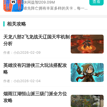
查看
休闲益智
209.09M
多鱼缸主题任你挑选，搭配丰富装饰物
谁先阵亡拥有丰富多样的关卡，每一关
打造专属水族箱，画面精致、氛围温馨
的敌人与地形都不尽相同，难度还会随
治愈，沉浸式垂钓体验让人眼前一亮。
着关卡推进逐步提升。在这里，玩家能
自由匹配不同对手，操控火柴人移动、
相关攻略
投掷武器展开激烈对战，可使用的武器
道具十分丰富，木棒、火箭炮、手雷等
应有尽有。游戏目标简单直接，就是先
天龙八部2飞龙战天辽国天牢机制
击倒对方赢得胜利。
分析
作者：小白
2026-02-09
英雄没有闪游侠三大玩法搭配攻
略
作者：小白
2026-02-04
烟雨江湖恒山派三级门派全方位
攻略