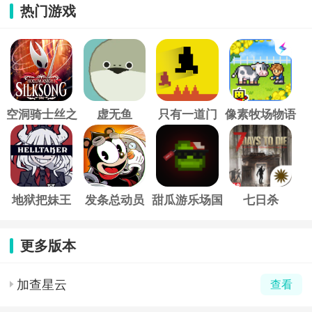
热门游戏
空洞骑士丝之
虚无鱼
只有一道门
像素牧场物语
歌
地狱把妹王
发条总动员
甜瓜游乐场国
七日杀
际服
更多版本
加查星云
查看