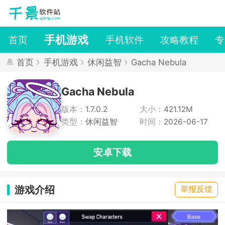
手机游戏
首页
手机软件
攻略教程
专
首页
手机游戏
休闲益智
Gacha Nebula
Gacha Nebula
版本：
1.7.0.2
大小：
421.12M
类型：
休闲益智
时间：
2026-06-17
安卓下载
游戏介绍
举报反馈