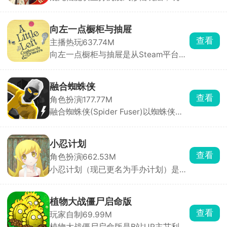
闯荡唯美仙侠世界，争夺天材地宝、勇
闯秘境禁地，挑战强敌突破极限，成就
顶级修为。多职业自由选择，技能招式
向左一点橱柜与抽屉
各具特色，搭配神兵利器轻松斩杀魔
查看
主播热玩
637.74M
兽，畅享酣畅淋漓的战斗快感。
向左一点橱柜与抽屉是从Steam平台移
植而来的休闲解压收纳解谜手游，游戏
以厨房橱柜、多层抽屉、分格收纳盒及
暗格储物柜为主要场景，玩家需要通过
融合蜘蛛侠
拖拽、旋转、堆叠与分类，将餐具、文
查看
角色扮演
177.77M
具、工具、首饰等杂物逐一归位，整理
融合蜘蛛侠(Spider Fuser)以蜘蛛侠为
出令人极度舒适的整齐画面。
题材打造的开放世界动作冒险游戏，物
理效果拉满，打击感拳拳到肉。玩家化
身蜘蛛融合者，拥有发射蛛丝、攀爬跳
小忍计划
跃、粘墙疾驰等全方位蜘蛛能力，在城
查看
角色扮演
662.53M
市中自由穿梭于不同时空。你可以行侠
小忍计划（现已更名为手办计划）是一
仗义打击罪犯，也可以开直播展示英雄
款别具一格的3D少女养成模拟手游。
气概，怎么玩全看心情。
游戏采用第一人称视角，画质精致，将
少女小忍刻画得生动形象，多样的地图
植物大战僵尸启命版
场景搭配随场景变化的音效，带来别具
查看
玩家自制
69.99M
一格的体验。它集养成、互动和冒险于
植物大战僵尸启命版是B站UP主艾利斯