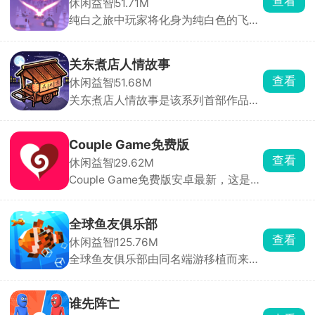
查看
休闲益智
51.71M
路。通过陪修炼、逛庙会、品美食等日
纯白之旅中玩家将化身为纯白色的飞
常互动提升羁绊，在关键时刻帮它们突
鸟，在各种不同主题的美景中自由翱
破瓶颈或资助外出游历。
翔，玩家自由控制动作，攻击发光的生
物得到积分，及时躲避黑色的生物，在
关东煮店人情故事
自由飞行中探索不同的地图。游戏画面
查看
休闲益智
51.68M
唯美，气氛宁静治愈。
关东煮店人情故事是该系列首部作品，
以经典画风与原始剧本带来满满怀旧
感。游戏舞台设定在日本街道上一间深
夜营业的关东煮小店，玩家扮演老板，
Couple Game免费版
为每晚到访的客人准备热腾腾的关东
查看
休闲益智
29.62M
煮。每一位个性十足的深夜来客，都会
Couple Game免费版安卓最新，这是一
向你倾诉工作与生活中的苦楚与抱怨。
款真心话大冒险休闲小游戏，里面收录
玩家需点击客人头像，扮演倾听者与劝
了各种各样的真心话大冒险问答题目，
导员的角色，为他们消解心中的疲惫。
设立了温和、热辣以及猛烈三种模式，
全球鱼友俱乐部
获取随机题目，适用于情侣或者朋友之
查看
休闲益智
125.76M
间的问答，使其更加的了解彼此，拉近
全球鱼友俱乐部由同名端游移植而来，
彼此的距离。
主打一个按自己节奏慢慢玩。游戏零压
力、零门槛，不需要复杂操作和烧脑思
考，你只需要钓起各种各样的小鱼，解
谁先阵亡
锁图鉴，还能让同种鱼群繁殖后代。超