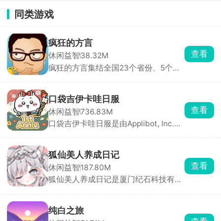
同类游戏
疯狂的方言
查看
休闲益智
38.32M
疯狂的方言集结全国23个省份、5个自
治区、4个直辖市及2个特别行政区的特
色方言。游戏题目丰富多样，涵盖本地
常用方言、特色词汇及经典影视小品对
口袋吉伊卡哇日服
白，玩家需聆听方言录音，猜出对应意
查看
休闲益智
736.83M
思方可通关。游戏支持多人在线交流，
口袋吉伊卡哇日服是由Applibot, Inc.基
让玩家在互动中学习方言，感受不同地
于日本超火的同名治愈系漫画改编而来
域的文化魅力。
的放置养成休闲游戏，把这群软萌小动
物装进手机，全程佛系挂机、看它们可
狐仙美人养成日记
爱互动、收集各种萌物，主打一个治愈
查看
休闲益智
187.80M
解压。
狐仙美人养成日记是厦门纪石科技有限
公司发行的一款治愈系国风手绘画风的
休闲养成手游。玩家从零开始，在桃源
家园中收养来自青丘、昆仑等地、天赋
纯白之旅
各异的小狐狸，陪伴它们踏上修行之