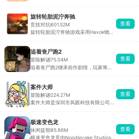
他的合成游戏是从小合成到大，而该游
戏是从大合成到小。只要技术到位，你
可以在一局里玩很久。通过滑动屏幕操
旋转轮胎泥泞奔驰
控水果下落位置，相同水果碰撞即可合
查看
竞技对抗
601.52M
成更小的水果。简单易上手，却让人停
旋转轮胎泥泞奔驰游戏采用Havok物理
不下来，是打发碎片时间的解压神器。
引擎打造，画面非常的真实，游戏内含
多张风格完全不同的开放式大地图，同
时搭配多台定位迥异的硬核载具，化身
追着丧尸跑2
奔波在荒野之中的职业货运司机，核心
查看
冒险解谜
75.04M
任务便是承接各类物资订单，把货物从
追着丧尸跑2继承前作剧情，玩家将置
起点完好无损运送至目的地。
身于丧尸横行的末日世界，在多个危险
区域中展开求生冒险。你需要不断探索
场景，搜集水源、食物、药物和武器等
案件大师
生存物资，同时与丧尸展开激烈战斗。
查看
冒险解谜
224.27M
本作在前作基础上加入了大量全新元
案件大师是深圳市风眼科技有限公司发
素，支持招募队友并肩作战，还能通过
行的一款高互动性的破案解谜手游，欢
战斗获取全新能力与武器，逐步提升战
乐与益智并存。游戏中你将化身大名鼎
斗力。
鼎的名侦探，深入这座光鲜亮丽却暗藏
极速变色龙
玄机的城市，侦破一桩又一桩疑难案
查看
休闲益智
85.86M
件。城市表面繁华，实则在权力与诱惑
极速变色龙是由Noodlecake Studios打
的驱使下犯罪率居高不下，隐秘角落中