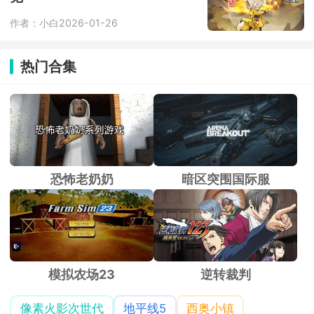
作者：小白
2026-01-26
热门合集
恐怖老奶奶
暗区突围国际服
模拟农场23
逆转裁判
像素火影次世代
地平线5
西奥小镇