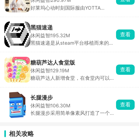
休闲益智
290.97M
高分。游戏还支持自定义改装系统，能
好莱坞心动时刻国际服由YOTTA
够打造极具特色的车辆，完成更多的挑
GAMES制作发行，采用精致全3D建
战。
模，核心围绕好莱坞明星养成、穿搭造
型打造展开，无固定搭配限制，玩家可
黑猫速递
自主组化妆造，帮助明星打造不同的造
查看
休闲益智
195.32M
型用于不同的场景，同时还兼具艺人经
黑猫速递是从steam平台移植而来的送
营要素，打理演艺事业。
货游戏，玩家会扮演一只黑猫送货员，
在动物小镇里接收订单，送到指定地
点，以此来获取货币钞票。游戏过程中
糖葫芦达人食堂版
还可以与当地居民npc进行交流，会有
查看
休闲益智
129.19M
不一样的收获。游戏采用经典像素风，
糖葫芦达人新增食堂，在食堂内可以自
画面温馨治愈，玩法简单易上手，在
由的挑选各种各样的食物，不同的食物
steam平台上好评如潮。
进行搭配将会解锁新的食谱，利用各种
各样的食物制作糖葫芦，成为一名真正
长腿漫步
的糖葫芦达人。糖葫芦达人游戏以模拟
查看
休闲益智
106.30M
经营玩法为核心，接受父母的糖葫芦
长腿漫步采用简单像素风打造了一个有
店，每日进购新鲜的水果，裹糖衣，制
趣好玩的模拟走路游戏，玩家需要操控
作各种口味的糖葫芦，开直播吸引更多
一只蓝皮僵尸进行走路比赛，道路上还
的顾客下单，为你的糖葫芦店带来收
设有各种各样的障碍，玩家需要小心的
益，游戏玩法内容丰富，还有更多新的
相关攻略
避开。这只蓝皮僵尸还有皮肤可以选
趣味板块等你来解锁。