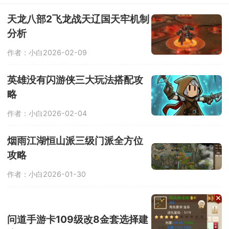
择，包括但不限于美少女战士、魔法
师、舞厅dj等。游戏中有6种风格的地
天龙八部2飞龙战天辽国天牢机制
图，难度会逐级升高。
分析
作者：小白
2026-02-09
英雄没有闪游侠三大玩法搭配攻
略
作者：小白
2026-02-04
烟雨江湖恒山派三级门派全方位
攻略
作者：小白
2026-01-30
问道手游卡109级改8金套选择建