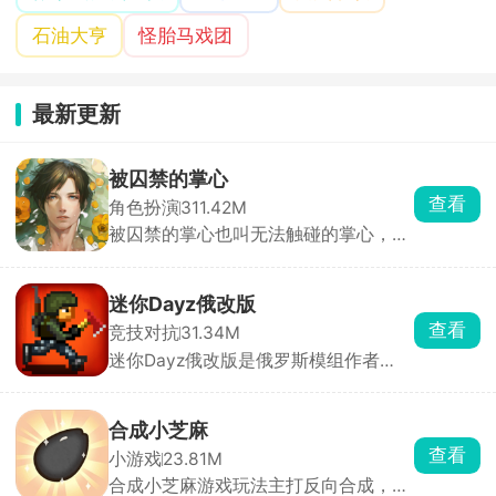
石油大亨
怪胎马戏团
最新更新
被囚禁的掌心
查看
角色扮演
311.42M
被囚禁的掌心也叫无法触碰的掌心，玩
家将化身主角，踏上神秘小岛，与两位
失忆男主晴人、葵展开一段扣人心弦的
恋爱故事。通过独特的体感式触碰玩
迷你Dayz俄改版
法，只需将手掌或额头轻贴手机屏幕，
查看
竞技对抗
31.34M
即可与男主深情互动。游戏内，监视玩
迷你Dayz俄改版是俄罗斯模组作者
法增添趣味，观察男主房间、触摸互
Altero基于原版源码深度二次开发的玩
动，深入探索角色内心世界。
家自制改版，完全保留原作复古像素画
风、上帝俯视视角和硬核末日求生内
合成小芝麻
核，在原版底子上大幅度扩容内容、修
查看
小游戏
23.81M
正 BUG、新增玩法，弥补了官方原版
合成小芝麻游戏玩法主打反向合成，其
内容单薄、装备少、玩法单调的短板。