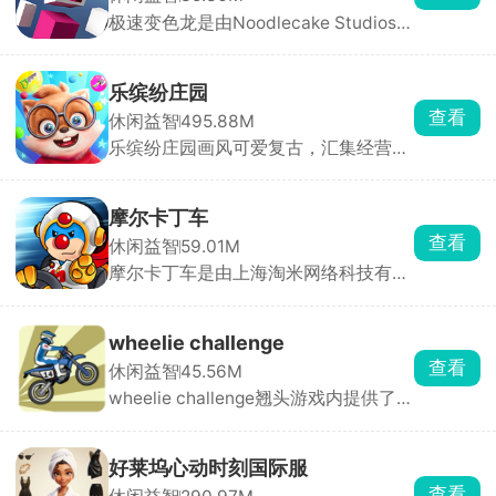
极速变色龙是由Noodlecake Studios打
造的3D横版创意跑酷手游，采用极简
色彩拼接画风，背景虚化处理让玩家专
注于操作与节奏。游戏独创变色系统，
乐缤纷庄园
角色自动前进，玩家只需通过双按钮控
查看
休闲益智
495.88M
制跳跃、双连跳与颜色切换，保持与脚
乐缤纷庄园画风可爱复古，汇集经营、
下平台颜色一致才能安全落地。
装修、合成等多种轻松治愈玩法。玩家
扮演松鼠小栗，因终日奔波而郁郁寡
欢，在永森镇村长的劝说下重拾儿时记
摩尔卡丁车
忆，决心重建记忆中的大树庄园。从零
查看
休闲益智
59.01M
开始收集资源、设计建筑、布置庄园，
摩尔卡丁车是由上海淘米网络科技有限
让这片土地重焕生机。
公司推出的摩尔庄园IP卡丁车竞速手
游，采用先进3D引擎打造，画面精
良，整体充满治愈卡通风格。玩家扮演
wheelie challenge
可爱的小摩尔角色，驾驶赛车与对手展
查看
休闲益智
45.56M
开激烈角逐，通过加速超越、合理使用
wheelie challenge翘头游戏内提供了
道具打击敌人，目标只有一个，甩开所
77辆车辆供玩家解锁驾驶，这是一款像
有人，拿下第一。
素风特技摩托驾驶竞速类游戏，选择进
入不同的地图场景，驾驶车辆行驶，完
好莱坞心动时刻国际服
成一系列高难度动作，保持平衡，获得
查看