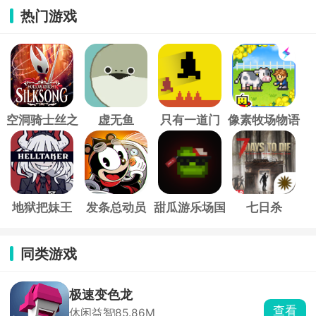
热门游戏
空洞骑士丝之
虚无鱼
只有一道门
像素牧场物语
歌
地狱把妹王
发条总动员
甜瓜游乐场国
七日杀
际服
同类游戏
极速变色龙
查看
休闲益智
85.86M