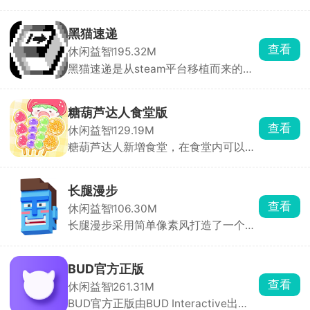
GAMES制作发行，采用精致全3D建
战。
模，核心围绕好莱坞明星养成、穿搭造
型打造展开，无固定搭配限制，玩家可
黑猫速递
自主组化妆造，帮助明星打造不同的造
查看
休闲益智
195.32M
型用于不同的场景，同时还兼具艺人经
黑猫速递是从steam平台移植而来的送
营要素，打理演艺事业。
货游戏，玩家会扮演一只黑猫送货员，
在动物小镇里接收订单，送到指定地
点，以此来获取货币钞票。游戏过程中
糖葫芦达人食堂版
还可以与当地居民npc进行交流，会有
查看
休闲益智
129.19M
不一样的收获。游戏采用经典像素风，
糖葫芦达人新增食堂，在食堂内可以自
画面温馨治愈，玩法简单易上手，在
由的挑选各种各样的食物，不同的食物
steam平台上好评如潮。
进行搭配将会解锁新的食谱，利用各种
各样的食物制作糖葫芦，成为一名真正
长腿漫步
的糖葫芦达人。糖葫芦达人游戏以模拟
查看
休闲益智
106.30M
经营玩法为核心，接受父母的糖葫芦
长腿漫步采用简单像素风打造了一个有
店，每日进购新鲜的水果，裹糖衣，制
趣好玩的模拟走路游戏，玩家需要操控
作各种口味的糖葫芦，开直播吸引更多
一只蓝皮僵尸进行走路比赛，道路上还
的顾客下单，为你的糖葫芦店带来收
设有各种各样的障碍，玩家需要小心的
益，游戏玩法内容丰富，还有更多新的
BUD官方正版
避开。这只蓝皮僵尸还有皮肤可以选
趣味板块等你来解锁。
查看
休闲益智
261.31M
择，包括但不限于美少女战士、魔法
BUD官方正版由BUD Interactive出
师、舞厅dj等。游戏中有6种风格的地