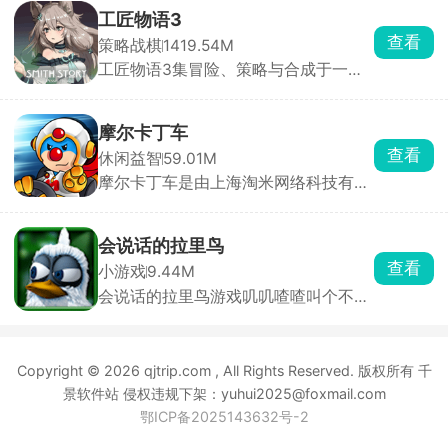
陷。你将扮演搞笑特工老爸，在自家地
工匠物语3
下建造秘密基地，收集物资、制造武器
查看
策略战棋
1419.54M
装备，打造专属地下家园。同时组建战
工匠物语3集冒险、策略与合成于一
斗队伍，在地图上探索，与外星军团正
身，玩家将继承爷爷的铁匠铺，踏上振
面对决，夺回失去的土地。
兴家业的旅程。游戏以深度合成系统为
核心，玩家需收集魔物素材、锻造书
摩尔卡丁车
等，合成精炼武器装备与药水。新增裁
查看
休闲益智
59.01M
缝、炼金、魔法合成等多元玩法，让游
摩尔卡丁车是由上海淘米网络科技有限
戏体验更加丰富。操作轻松便捷，采用
公司推出的摩尔庄园IP卡丁车竞速手
点击或拖划模式，且设有离线挂机机
游，采用先进3D引擎打造，画面精
制，让角色在玩家离线时也能持续战斗
良，整体充满治愈卡通风格。玩家扮演
积累资源。
会说话的拉里鸟
可爱的小摩尔角色，驾驶赛车与对手展
查看
小游戏
9.44M
开激烈角逐，通过加速超越、合理使用
会说话的拉里鸟游戏叽叽喳喳叫个不
道具打击敌人，目标只有一个，甩开所
同，拉里鸟拥有一双白色的羽毛，它会
有人，拿下第一。
学习玩家说话，通过点击屏幕内的一些
按钮，就能够与拉里鸟产生互动，选择
Copyright © 2026 qjtrip.com , All Rights Reserved. 版权所有 千
不同的交互触动，拉里鸟将会表现出独
特的表情。会说话的拉里鸟除了说话以
景软件站 侵权违规下架：yuhui2025@foxmail.com
外，还会弹钢琴呢，演奏动听的音乐，
鄂ICP备2025143632号-2
安抚玩家的身心。