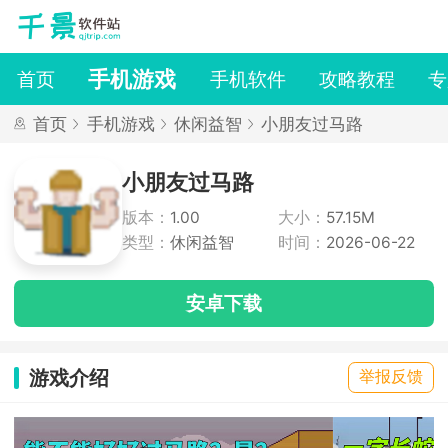
手机游戏
首页
手机软件
攻略教程
专
首页
手机游戏
休闲益智
小朋友过马路
小朋友过马路
版本：
1.00
大小：
57.15M
类型：
休闲益智
时间：
2026-06-22
安卓下载
游戏介绍
举报反馈