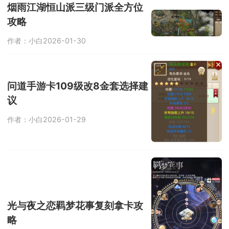
烟雨江湖恒山派三级门派全方位
攻略
作者：小白
2026-01-30
问道手游卡109级改8金套选择建
议
作者：小白
2026-01-29
光与夜之恋羁梦花事复刻拿卡攻
略