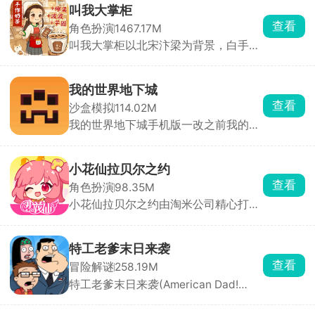
用精致的二次元卡通画风，打造出沉浸
叫我大掌柜
式奇幻体验。玩家可自由收集数百位特
查看
角色扮演
1467.17M
色角色，通过策略搭配组建专属梦幻阵
叫我大掌柜以北宋汴梁为背景，白手起
容，体验深度养成乐趣。丰富的主线剧
家，开店铺、招门客、搞贸易、经商
情与支线任务交织，让玩家在拯救世界
战，从一个小掌柜一步步变成富甲一方
的征程中感受跌宕起伏的史诗故事。
的商业巨头。从最基础的钱庄、包子铺
我的世界地下城
开始，逐步解锁医馆、客栈、当铺、书
查看
沙盒模拟
114.02M
局、香店、镖局等几十种店铺，最终称
我的世界地下城手机版一改之前我的世
霸商界。
界手游在不打光影mod时候的苍白画
面，僵尸，尸壳，末影人等野外怪物在
此版本中都能遇见，还有许多熟悉的场
小花仙拉贝尔之约
景都会逐一登场。游戏内的地图都是随
查看
角色扮演
98.35M
机生成的，冒险也充满了随机性，对抗
小花仙拉贝尔之约由淘米公司精心打
各种各样的怪物，收集足够的资源，探
造，集合养成、换装、经营等元素的休
索更多的趣味惊喜。
闲模拟慢生活社交佳作。游戏构建了中
式二次元的唯美画风，营造出出色质
特工老爹末日来袭
感，带你沉浸闲适世界。它完美移植小
查看
冒险解谜
258.19M
花仙内容玩法，以花仙世界为背景，融
特工老爹末日来袭(American Dad!
合种植、剧情、换装等丰富元素。
Apocalypse Soon)背景设定在外星人入
侵后的末日世界，环境恶劣、城市沦