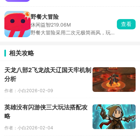
品，这是一款3D元宇宙社交模拟游
图，难度会逐级升高。
戏，全3D建模，在游戏中玩家可以自
己编辑地图让别人玩，也可以创建房间
野餐大冒险
玩别人的地图，从头到脚的定制个性化
查看
休闲益智
219.06M
角色形象，还可以创作场景，设置规
野餐大冒险采用二次元极简画风，玩家
则，也能根据喜好选择特定类型的地图
通过左右移动、跳跃，巧妙躲避场景中
进行挑战。
的障碍物，同时收集金币、开启宝箱，
兑换实用道具。无尽模式挑战玩家极
相关攻略
限，不断突破记录，获取更高分数。游
戏内容新颖有趣，关卡设计精致巧妙，
解谜元素丰富多样。玩家还能善用角色
天龙八部2飞龙战天辽国天牢机制
特殊能力，切换不同道具，以特殊姿势
分析
躲避陷阱，揭开隐藏阴谋。
作者：小白
2026-02-09
英雄没有闪游侠三大玩法搭配攻
略
作者：小白
2026-02-04