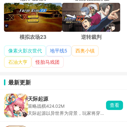
模拟农场23
逆转裁判
像素火影次世代
地平线5
西奥小镇
石油大亨
怪胎马戏团
最新更新
天际起源
查看
策略战棋
424.02M
天际起源以异世界为背景，玩家将穿越
至两万年后的未来，携手美少女战队征
讨邪恶路西法，拯救濒危世界。游戏采