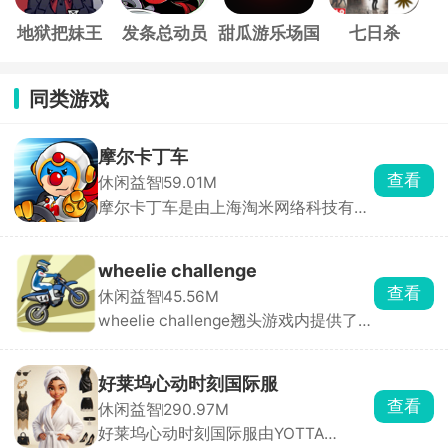
地狱把妹王
发条总动员
甜瓜游乐场国
七日杀
际服
同类游戏
摩尔卡丁车
查看
休闲益智
59.01M
摩尔卡丁车是由上海淘米网络科技有限
公司推出的摩尔庄园IP卡丁车竞速手
游，采用先进3D引擎打造，画面精
良，整体充满治愈卡通风格。玩家扮演
wheelie challenge
可爱的小摩尔角色，驾驶赛车与对手展
查看
休闲益智
45.56M
开激烈角逐，通过加速超越、合理使用
wheelie challenge翘头游戏内提供了
道具打击敌人，目标只有一个，甩开所
77辆车辆供玩家解锁驾驶，这是一款像
有人，拿下第一。
素风特技摩托驾驶竞速类游戏，选择进
入不同的地图场景，驾驶车辆行驶，完
好莱坞心动时刻国际服
成一系列高难度动作，保持平衡，获得
查看
休闲益智
290.97M
高分。游戏还支持自定义改装系统，能
好莱坞心动时刻国际服由YOTTA
够打造极具特色的车辆，完成更多的挑