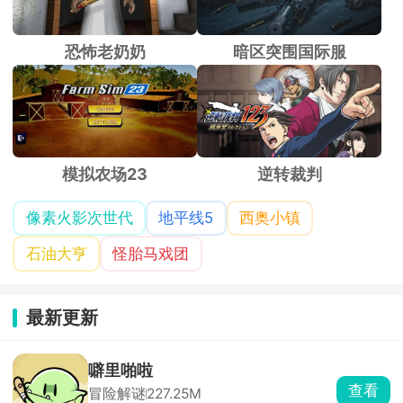
恐怖老奶奶
暗区突围国际服
模拟农场23
逆转裁判
像素火影次世代
地平线5
西奥小镇
石油大亨
怪胎马戏团
最新更新
噼里啪啦
查看
冒险解谜
227.25M