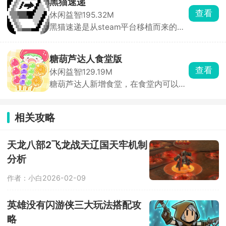
黑猫速递
自主组化妆造，帮助明星打造不同的造
查看
休闲益智
195.32M
型用于不同的场景，同时还兼具艺人经
黑猫速递是从steam平台移植而来的送
营要素，打理演艺事业。
货游戏，玩家会扮演一只黑猫送货员，
在动物小镇里接收订单，送到指定地
点，以此来获取货币钞票。游戏过程中
糖葫芦达人食堂版
还可以与当地居民npc进行交流，会有
查看
休闲益智
129.19M
不一样的收获。游戏采用经典像素风，
糖葫芦达人新增食堂，在食堂内可以自
画面温馨治愈，玩法简单易上手，在
由的挑选各种各样的食物，不同的食物
steam平台上好评如潮。
进行搭配将会解锁新的食谱，利用各种
各样的食物制作糖葫芦，成为一名真正
相关攻略
的糖葫芦达人。糖葫芦达人游戏以模拟
经营玩法为核心，接受父母的糖葫芦
店，每日进购新鲜的水果，裹糖衣，制
天龙八部2飞龙战天辽国天牢机制
作各种口味的糖葫芦，开直播吸引更多
分析
的顾客下单，为你的糖葫芦店带来收
益，游戏玩法内容丰富，还有更多新的
作者：小白
2026-02-09
趣味板块等你来解锁。
英雄没有闪游侠三大玩法搭配攻
略