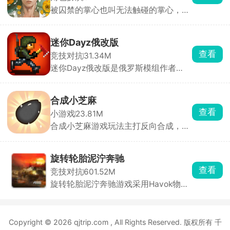
获得神秘奖励哟。
被囚禁的掌心也叫无法触碰的掌心，玩
家将化身主角，踏上神秘小岛，与两位
失忆男主晴人、葵展开一段扣人心弦的
恋爱故事。通过独特的体感式触碰玩
迷你Dayz俄改版
法，只需将手掌或额头轻贴手机屏幕，
查看
竞技对抗
31.34M
即可与男主深情互动。游戏内，监视玩
迷你Dayz俄改版是俄罗斯模组作者
法增添趣味，观察男主房间、触摸互
Altero基于原版源码深度二次开发的玩
动，深入探索角色内心世界。
家自制改版，完全保留原作复古像素画
风、上帝俯视视角和硬核末日求生内
合成小芝麻
核，在原版底子上大幅度扩容内容、修
查看
小游戏
23.81M
正 BUG、新增玩法，弥补了官方原版
合成小芝麻游戏玩法主打反向合成，其
内容单薄、装备少、玩法单调的短板。
他的合成游戏是从小合成到大，而该游
戏是从大合成到小。只要技术到位，你
可以在一局里玩很久。通过滑动屏幕操
旋转轮胎泥泞奔驰
控水果下落位置，相同水果碰撞即可合
查看
竞技对抗
601.52M
成更小的水果。简单易上手，却让人停
旋转轮胎泥泞奔驰游戏采用Havok物理
不下来，是打发碎片时间的解压神器。
引擎打造，画面非常的真实，游戏内含
多张风格完全不同的开放式大地图，同
时搭配多台定位迥异的硬核载具，化身
Copyright © 2026 qjtrip.com , All Rights Reserved. 版权所有 千
奔波在荒野之中的职业货运司机，核心