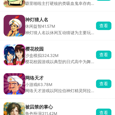
噼里啪啦主打硬核的类吸血鬼幸存肉鸽
割草游戏。玩家化身神秘侠客，在兽人
与人类的纷争中求生，面对潮水般的怪
物，唯有战斗到底！游戏摒弃传统远程
神灯猜人名
风筝战术，强制近战交锋，即便拾取法
查看
休闲益智
41.57M
术技能，也需贴身释放，挑战你的操作
神灯猜人名以休闲互动猜谜为主要玩
极限。海量装备随机掉落，每一次拾取
法，开局玩家要想一个希望被猜到的人
都是惊喜，考验你的应变与抉择能力。
名，无论是现实生活中存在的还是虚拟
世界中的人物都可以，然后神灯就会开
樱花校园
始对玩家提问，玩家只需要回答是或不
查看
沙盒模拟
324.32M
是，几轮下来神灯就会猜到这个人。除
樱花校园游戏以典型的日式高中为舞
了最基础的问答，游戏还设置了很多其
台，高度还原了校园内外，沉浸式体验
他的玩法，快来挑战吧！
青春、自由、充满日常趣味的学生生活
氛围。自由探索庞大的校园地图，体验
网络天才
丰富而真实的日式校园生活，参加各种
查看
小游戏
63.78M
比赛获得，与同学互动聊天、结伴行
网络天才游戏以阿拉伯神灯精灵阿拉丁
动，体验从早到晚的完整校园流程。
出题方式一一答题，综合你所回答的问
题，系统会自动整合答案，判断出你心
中所想。完成任务可以让阿拉丁完成你
被囚禁的掌心
所许的愿望，如若你战胜了灯神，还能
查看
角色扮演
311.42M