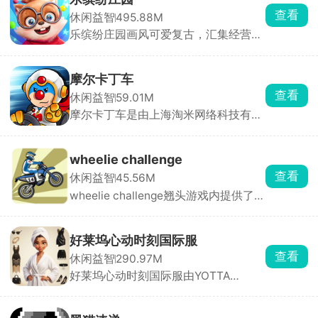
角色自动前进，玩家只需通过双按钮控
查看
休闲益智
495.88M
制跳跃、双连跳与颜色切换，保持与脚
乐缤纷庄园画风可爱复古，汇集经营、
下平台颜色一致才能安全落地。
装修、合成等多种轻松治愈玩法。玩家
扮演松鼠小栗，因终日奔波而郁郁寡
欢，在永森镇村长的劝说下重拾儿时记
摩尔卡丁车
忆，决心重建记忆中的大树庄园。从零
查看
休闲益智
59.01M
开始收集资源、设计建筑、布置庄园，
摩尔卡丁车是由上海淘米网络科技有限
让这片土地重焕生机。
公司推出的摩尔庄园IP卡丁车竞速手
游，采用先进3D引擎打造，画面精
良，整体充满治愈卡通风格。玩家扮演
wheelie challenge
可爱的小摩尔角色，驾驶赛车与对手展
查看
休闲益智
45.56M
开激烈角逐，通过加速超越、合理使用
wheelie challenge翘头游戏内提供了
道具打击敌人，目标只有一个，甩开所
77辆车辆供玩家解锁驾驶，这是一款像
有人，拿下第一。
素风特技摩托驾驶竞速类游戏，选择进
入不同的地图场景，驾驶车辆行驶，完
好莱坞心动时刻国际服
成一系列高难度动作，保持平衡，获得
查看
休闲益智
290.97M
高分。游戏还支持自定义改装系统，能
好莱坞心动时刻国际服由YOTTA
够打造极具特色的车辆，完成更多的挑
GAMES制作发行，采用精致全3D建
战。
模，核心围绕好莱坞明星养成、穿搭造
型打造展开，无固定搭配限制，玩家可