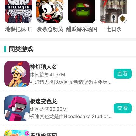
歌
地狱把妹王
发条总动员
甜瓜游乐场国
七日杀
际服
同类游戏
神灯猜人名
查看
休闲益智
41.57M
神灯猜人名以休闲互动猜谜为主要玩
法，开局玩家要想一个希望被猜到的人
名，无论是现实生活中存在的还是虚拟
世界中的人物都可以，然后神灯就会开
极速变色龙
始对玩家提问，玩家只需要回答是或不
查看
休闲益智
85.86M
是，几轮下来神灯就会猜到这个人。除
极速变色龙是由Noodlecake Studios打
了最基础的问答，游戏还设置了很多其
造的3D横版创意跑酷手游，采用极简
他的玩法，快来挑战吧！
色彩拼接画风，背景虚化处理让玩家专
注于操作与节奏。游戏独创变色系统，
乐缤纷庄园