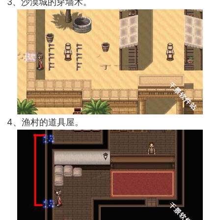
3、沙漠城的穿墙术。
4、渔村的道具屋。