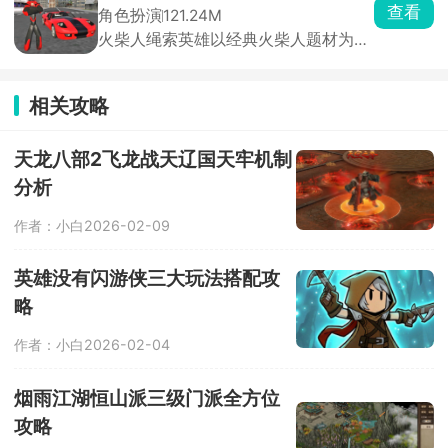
一路上还会接连碰到各种脑洞大开的虐
查看
角色扮演
121.24M
心难题，想要通关可没那么简单。
火柴人绳索英雄以经典火柴人题材为主
开启刺激动作冒险射击对决。玩家将扮
演火柴人英雄，依靠绳索在城市中四处
扫荡，寻找对城市有威胁的敌人，充分
相关攻略
展示高超的技能，与敌人展开激烈的格
斗，还可以解锁更多武器和装备，完成
拯救城市的挑战。
天龙八部2飞龙战天辽国天牢机制
分析
作者：小白
2026-02-09
英雄没有闪游侠三大玩法搭配攻
略
作者：小白
2026-02-04
烟雨江湖恒山派三级门派全方位
攻略