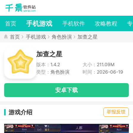
手机游戏
首页
手机软件
攻略教程
专
首页
手机游戏
角色扮演
加查之星
加查之星
版本：
1.4.2
大小：
211.09M
类型：
角色扮演
时间：
2026-06-19
安卓下载
游戏介绍
举报反馈