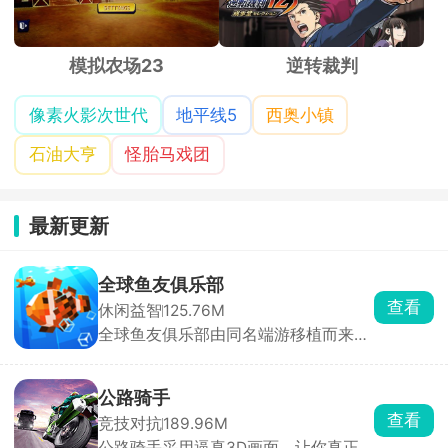
模拟农场23
逆转裁判
像素火影次世代
地平线5
西奥小镇
石油大亨
怪胎马戏团
最新更新
全球鱼友俱乐部
查看
休闲益智
125.76M
全球鱼友俱乐部由同名端游移植而来，
主打一个按自己节奏慢慢玩。游戏零压
力、零门槛，不需要复杂操作和烧脑思
考，你只需要钓起各种各样的小鱼，解
公路骑手
锁图鉴，还能让同种鱼群繁殖后代。超
查看
竞技对抗
189.96M
多鱼缸主题任你挑选，搭配丰富装饰物
公路骑手采用逼真3D画面，让你真正