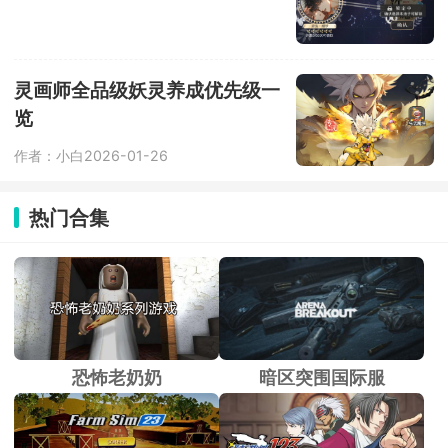
灵画师全品级妖灵养成优先级一
览
作者：小白
2026-01-26
热门合集
恐怖老奶奶
暗区突围国际服