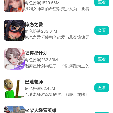
查看
角色扮演
1879.56M
动魄的恶魔猎杀之旅。尼禄凭借恶魔右
胜利女神新的希望以美少女为主要看点
手施展抓取、投掷等独特技能，而但丁
的射击养成类游戏，玩家在游戏内扮演
则能自由切换多种职业武器，战斗模式
妮姬少女们的指挥官，根据敌人的特性
丰富多样，趣味横生。
搭配五名妮姬技能组合，用其手上的武
惊恋之爱
器来瞄准怪物身上的高亮处并持续射
查看
角色扮演
283.61M
击，与侵略者展开激烈对抗。
惊恋之爱巧妙融合恋爱与悬疑惊悚元
素。玩家化身逃亡者，在逃亡途中邂逅
神秘诡异少女，从此人生轨迹被彻底改
变。游戏里，通过选择与对话推动剧情
唱舞星计划
发展，每一次抉择都影响角色关系与结
查看
角色扮演
232.33M
局走向，故事充满不确定性，每个决定
唱舞星计划构建了一个以舞蹈为主的幻
都会引发连锁反应。游戏中的角色都藏
想世界，作为3D换装音乐社交手游，
着不同秘密，日常约会与诡异事件交
玩家可以根据自己想要的风格进行搭配
织，带来甜蜜又紧张的情感体验。
衣服，用跳舞的方式与其他玩家同台竞
巴迪老师
技，提升自己的艺术品鉴能力和身体灵
查看
角色扮演
62.42M
活性。游戏中有大量的音乐曲库，环境
巴迪老师游戏集解谜、逃脱、趣味问答
也可以自由探索，努力成为你心目中的
于一体，在游戏里你将扮演一名被困校
舞蹈家吧！
园的学生，一边四处收集道具、解开五
花八门的谜题，一边想办法逃出学校。
火柴人绳索英雄