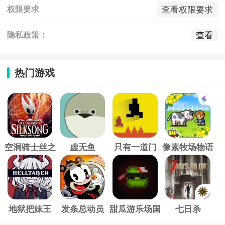
查看权限要求
权限要求
查看
隐私政策：
热门游戏
空洞骑士丝之
虚无鱼
只有一道门
像素牧场物语
歌
地狱把妹王
发条总动员
甜瓜游乐场国
七日杀
际服