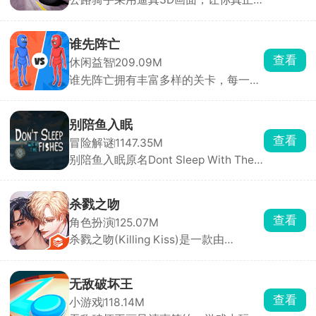
打造专属水族箱，画面精致、氛围温馨
感受到速度与风险并存的刺激，游戏保
治愈，沉浸式垂钓体验让人眼前一亮。
留了街机竞速的畅快手感，同时加入职
业模式与任务挑战，带来沉浸式驾驶体
谁先阵亡
验。你将驾驶摩托车在城市与公路上高
查看
休闲益智
209.09M
速穿行，通过超车、逆向驾驶赚取分数
谁先阵亡拥有丰富多样的关卡，每一关
与现金，车速越快得分越高。赚取的奖
的敌人与地形都不尽相同，难度还会随
励可用于升级或解锁全新摩托车，每款
着关卡推进逐步提升。在这里，玩家能
车型属性各异，任你挑选。
自由匹配不同对手，操控火柴人移动、
别陪鱼入眠
投掷武器展开激烈对战，可使用的武器
查看
冒险解谜
1147.35M
道具十分丰富，木棒、火箭炮、手雷等
别陪鱼入眠原名Dont Sleep With The
应有尽有。游戏目标简单直接，就是先
Fishes，又名海上60秒、60秒海洋
击倒对方赢得胜利。
版，是一款由DopplerGhost制作、从
Steam移植至手机端的末日恐怖生存游
杀戮之吻
戏。游戏采用PSX复古低多边形风格，
查看
角色扮演
125.07M
以第一人称视角展开。玩家扮演一名船
杀戮之吻(Killing Kiss)是一款由
长，船只正在沉没，你只有60秒的逃生
StoryTaco.inc推出的BL题材恋爱视觉
时间。你需要在极短时间内挑选三名可
小说手游，玩家将扮演主角，在黑手党
靠船员、打捞关键物资、搭配道具完成
的危险世界中求生，同时与多位性格迥
逃生。
无敌破坏王
异的男性角色建立亲密关系。游戏采用
查看
小游戏
118.14M
分支叙事机制，每一次对话选项都至关