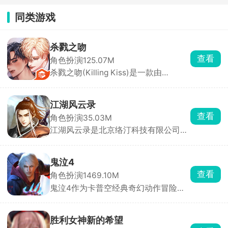
同类游戏
杀戮之吻
查看
角色扮演
125.07M
杀戮之吻(Killing Kiss)是一款由
StoryTaco.inc推出的BL题材恋爱视觉
小说手游，玩家将扮演主角，在黑手党
的危险世界中求生，同时与多位性格迥
江湖风云录
异的男性角色建立亲密关系。游戏采用
查看
角色扮演
35.03M
分支叙事机制，每一次对话选项都至关
江湖风云录是北京络汀科技有限公司发
重要，将直接影响角色关系走向与最终
行的一款纯正国风武侠角色扮演手游，
结局。浪漫、悬疑与惊悚三重氛围交
背景设定在中国古代武林，纷争四起、
织，带来前所未有的沉浸式剧情体验。
战乱不断。玩家扮演初入江湖的侠客，
鬼泣4
通过主线与支线任务逐步揭开江湖中的
查看
角色扮演
1469.10M
恩怨情仇与阴谋诡计。游戏拥有超过
鬼泣4作为卡普空经典奇幻动作冒险游
120种武功秘籍，剑法、刀法、拳法自
戏鬼泣系列的第四部作品，被民间大神
由选择，技能组合丰富多样，炫酷招式
完美移植至手机平台。游戏以精美的画
助你战无不胜。
面、酷炫的特效与超爽的打击感著称，
胜利女神新的希望
玩家可操控尼禄或但丁，开启一场惊心