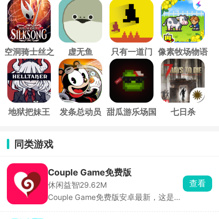
空洞骑士丝之
虚无鱼
只有一道门
像素牧场物语
歌
地狱把妹王
发条总动员
甜瓜游乐场国
七日杀
际服
同类游戏
Couple Game免费版
查看
休闲益智
29.62M
Couple Game免费版安卓最新，这是一
款真心话大冒险休闲小游戏，里面收录
了各种各样的真心话大冒险问答题目，