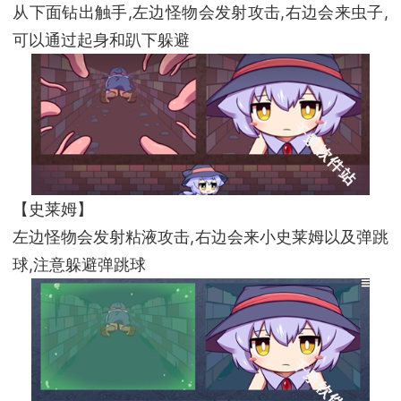
从下面钻出触手,左边怪物会发射攻击,右边会来虫子,
可以通过起身和趴下躲避
【史莱姆】
左边怪物会发射粘液攻击,右边会来小史莱姆以及弹跳
球,注意躲避弹跳球