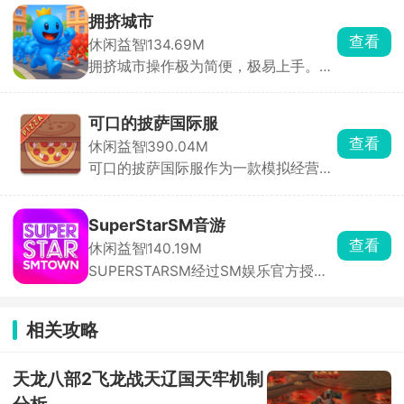
探索，与不同的角色展开互动，一起打
拥挤城市
卡多个地点场景，环境内所有的物品全
查看
休闲益智
134.69M
都能点击互动，搭建各种建筑物，还有
拥挤城市操作极为简便，极易上手。在
惊喜彩蛋等你去发现，书写你的小镇故
游戏里，你将化身为特定颜色小人的操
事。
控者，引领它们在城市的大街小巷中肆
意穿梭。游戏规则通俗易懂，当你的小
可口的披萨国际服
人群体数量超过其他玩家时，便能将对
查看
休闲益智
390.04M
方的小人纳入麾下，让自己的队伍愈发
可口的披萨国际服作为一款模拟经营兼
壮大；反之，若己方人数处于劣势，就
剧情的休闲游戏，经营你的披萨店，途
会惨遭对方吞噬，实力被削弱。在这场
中会遇到形形色色的客人，聆听他们的
激烈的角逐中，最终以人数最多者夺得
故事。可口的披萨国际服主要采用点击
第一名的桂冠。别看游戏玩法简单直
SuperStarSM音游
放置操作方式，在披萨上涂抹酱料，放
白，实则暗藏诸多技巧。何时主动出
查看
休闲益智
140.19M
置食材，最后进行拖动切割，根据顾客
击、何时暂避锋芒，都需要玩家精心谋
SUPERSTARSM经过SM娱乐官方授
的口味需求，使用各种各样的食材进行
划。每一次决策都可能影响战局走向，
权，里面收录的都是sm娱乐公司旗下
烹饪，满足不同顾客的味蕾，将我们的
每一次吞噬与被吞噬都扣人心弦。它就
的音乐砖砌，依照歌曲节奏，在音符落
披萨店经营的蒸蒸日上。
像一个充满未知的竞技场，等待着玩家
到判定线的瞬间点击屏幕完成击打，精
去探索其中的奥秘。快来加入这场刺激
相关攻略
准敲击即可积累分数、推进曲目演奏。
的挑战，看看你能否凭借智慧与策略，
除此之外，游戏还搭载了完整的闯关养
在这座拥挤的城市中称霸一方！
成体系与实时PK竞技两大核心系统。满
天龙八部2飞龙战天辽国天牢机制
足玩家竞技需求。
分析