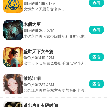
获取随机题目，适用于情侣或者朋友之
查看
冒险解谜
1698.17M
间的问答，使其更加的了解彼此，拉近
火炬之光无限英文名叫
彼此的距离。
Torchlight:Infinite，是火炬之光的全新
续作，故事背景设定于Torchlight II
200年后，Ember Tech席卷Leptis，黑
木偶之匣
暗却悄然吞噬生命。玩家将携手精英英
查看
冒险解谜
265.07M
雄团队，踏上对抗黑暗、恢复光明的征
木偶之匣将玩家带回维多利亚时代末期
途。游戏提供5大独特英雄、24种天
的神秘世界。游戏中，你化身探索者或
赋、200+传奇装备及230+强大技能，
神秘木偶师，踏入一座弥漫着诡异氛围
构建无限可能，适配多元游戏风格。
的木偶庄园。随着深入探索，索恩家族
盛世天下女帝篇
消失的惊天秘密逐渐揭开面纱。游戏采
查看
角色扮演
419.92M
用碎片化叙事方式，剧情并非单一线性
盛世天下女帝篇免费版手游以宫斗为
展开，而是需要你通过收集线索、破解
主，恋爱、成长逆袭、权谋争斗为辅，
机关，从对话、文档及场景细节中抽丝
玩家将从一名小小的宫女视角开始，在
剥茧，还原事件全貌。
这个盛唐世纪之中挣扎成长，在特定的
欲炼江湖
剧情对话环节当中选择相应的对话选项
查看
角色扮演
287.43M
来触发不同的对话内容，不同的选择后
欲炼江湖将唯美东方美学与策略卡牌战
续所解锁的剧情也会不同，运筹帷幄，
斗深度融合。玩家化身一代宗师，在江
拼接自己的头脑和策略，登上女帝之
湖中招募并培养各具特色的红颜侠女，
位。
组建专属最强阵容，闯荡武林称霸天
逃出房间有限时间