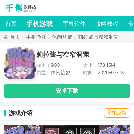
手机游戏
首页
手机软件
攻略教程
专
首页
手机游戏
休闲益智
莉拉酱与窄窄洞窟
莉拉酱与窄窄洞窟
版本：
900
大小：
178.15M
类型：
休闲益智
时间：
2026-07-13
安卓下载
游戏介绍
举报反馈