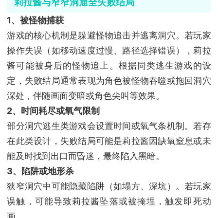
莉拉酱与窄窄洞窟全失败结局
1、被怪物捕获
游戏的核心机制是躲避怪物追击并逃离洞穴。若玩家
操作失误（如移动速度过慢、路径选择错误），莉拉
酱可能被身后的怪物追上。根据同类逃生游戏的设
定，失败结局通常表现为角色被怪物吞噬或拖回洞穴
深处，伴随画面变暗或角色尖叫等效果。
2、时间耗尽或氧气限制
部分洞穴逃生类游戏会设置时间或氧气条机制。若存
在此类设计，失败结局可能是莉拉酱因缺氧窒息或未
能及时找到出口而昏迷，最终陷入黑暗。
3、陷阱或地形杀
狭窄洞穴中可能隐藏陷阱（如塌方、深坑）。若玩家
误触，可能导致莉拉酱坠落或被掩埋，触发即死动
画。