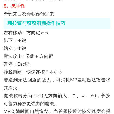
5、黑手怪
全部东西都会朝你伸过来
莉拉酱与窄窄洞窟操作技巧
左右移动：方向键←→
趴下：↓键
站立：↑键
魔法攻击：Z键 + 方向键
暂停：Esc键
挣脱束缚：快速连按↑↓←→
若遇到无法回避的敌人，可消耗MP发动魔法攻击将
其消灭。
魔法攻击分为四种(无方向输入、↑、↓、←)，长按
可蓄力释放更强力的魔法。
MP会随时间自然恢复，当首领接近时恢复速度会提