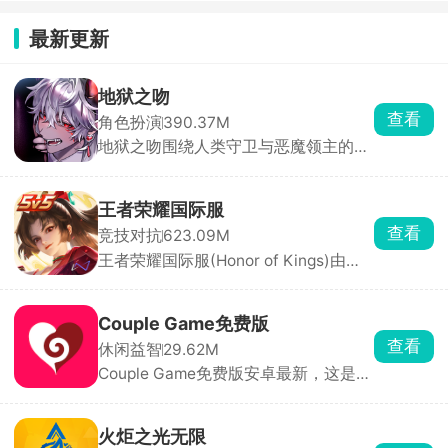
最新更新
地狱之吻
查看
角色扮演
390.37M
地狱之吻围绕人类守卫与恶魔领主的危
险浪漫展开，看管四位掌控不同原罪的
强大恶魔领主，每一个对话选择、互动
道具都会影响角色好感度与剧情走向，
王者荣耀国际服
每位恶魔都有专属 HE/BE结局，重玩价
查看
竞技对抗
623.09M
值拉满。
王者荣耀国际服(Honor of Kings)由腾
讯天美工作室开发、Level Infinite在海
外发行，能够与海外玩家一同进入峡谷
开启5V5MOBA竞技对战。英雄角色形
Couple Game免费版
象带有欧美特点，领取专享福利，免费
查看
休闲益智
29.62M
获得海量精美皮肤，扮演不同的职业角
Couple Game免费版安卓最新，这是一
色，在王者峡谷进行5v5战斗，推掉敌
款真心话大冒险休闲小游戏，里面收录
方水晶来获得游戏的胜利。
了各种各样的真心话大冒险问答题目，
设立了温和、热辣以及猛烈三种模式，
火炬之光无限