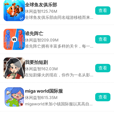
设立了温和、热辣以及猛烈三种模式，
全球鱼友俱乐部
获取随机题目，适用于情侣或者朋友之
查看
休闲益智
125.76M
间的问答，使其更加的了解彼此，拉近
全球鱼友俱乐部由同名端游移植而来，
彼此的距离。
主打一个按自己节奏慢慢玩。游戏零压
力、零门槛，不需要复杂操作和烧脑思
考，你只需要钓起各种各样的小鱼，解
谁先阵亡
锁图鉴，还能让同种鱼群繁殖后代。超
查看
休闲益智
209.09M
多鱼缸主题任你挑选，搭配丰富装饰物
谁先阵亡拥有丰富多样的关卡，每一关
打造专属水族箱，画面精致、氛围温馨
的敌人与地形都不尽相同，难度还会随
治愈，沉浸式垂钓体验让人眼前一亮。
着关卡推进逐步提升。在这里，玩家能
自由匹配不同对手，操控火柴人移动、
我要拍短剧
投掷武器展开激烈对战，可使用的武器
查看
休闲益智
162.03M
道具十分丰富，木棒、火箭炮、手雷等
在短剧爆火的现在，你作为一名从影视
应有尽有。游戏目标简单直接，就是先
学院毕业的大学生，毅然投身新兴短剧
击倒对方赢得胜利。
行业。游戏中，你需要成立公司，招募
演员，从构思剧本、选择题材到短剧上
miga world国际服
线，全程亲力亲为。签约演员时，需综
查看
休闲益智
615.35M
合评估其发展潜力、商业价值与资质，
migaworld米加小镇国际服以其高自由
随后通过专业培养提升他们的演技。随
度玩法收获了不少玩家的青睐，定制专
着演员知名度提升，短剧收益也将水涨
属卡通角色形象，进入到小镇内自由的
船高。