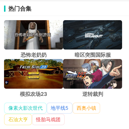
热门合集
恐怖老奶奶
暗区突围国际服
模拟农场23
逆转裁判
像素火影次世代
地平线5
西奥小镇
石油大亨
怪胎马戏团