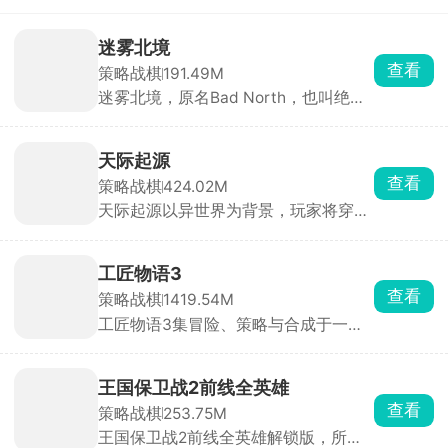
迷雾北境
查看
策略战棋
191.49M
迷雾北境，原名Bad North，也叫绝境
北方、北方绝境，是一款经典的实时策
略塔防手游，由Steam移植而来。游戏
将你带入神秘的北欧世界，在这里，你
天际起源
化身勇敢王子或维京首领，肩负保卫家
查看
策略战棋
424.02M
园、抵御入侵的重任。它构建了由50余
天际起源以异世界为背景，玩家将穿越
座随机生成岛屿组成的广阔世界，每座
至两万年后的未来，携手美少女战队征
岛屿天气、地形和建筑布局独特，充满
讨邪恶路西法，拯救濒危世界。游戏采
新鲜感与探索乐趣。游戏内设计了步
用精致的二次元卡通画风，打造出沉浸
兵、弓箭手、长矛兵等多个兵种，每个
工匠物语3
式奇幻体验。玩家可自由收集数百位特
兵种技能特点鲜明，玩家可依据关卡敌
查看
策略战棋
1419.54M
色角色，通过策略搭配组建专属梦幻阵
人特性巧妙搭配，以克敌制胜。虽玩法
工匠物语3集冒险、策略与合成于一
容，体验深度养成乐趣。丰富的主线剧
简单易上手，但难度颇高，特殊兵种、
身，玩家将继承爷爷的铁匠铺，踏上振
情与支线任务交织，让玩家在拯救世界
源源不断的援兵、强大火力攻击等难题
兴家业的旅程。游戏以深度合成系统为
的征程中感受跌宕起伏的史诗故事。
接踵而至。你需要运用智慧和技巧，制
核心，玩家需收集魔物素材、锻造书
定战略，以少胜多。快来下载游戏，化
王国保卫战2前线全英雄
等，合成精炼武器装备与药水。新增裁
身战场指挥官，在北欧战场开启一场热
查看
策略战棋
253.75M
缝、炼金、魔法合成等多元玩法，让游
血刺激的守卫家园之旅！
王国保卫战2前线全英雄解锁版，所有
戏体验更加丰富。操作轻松便捷，采用