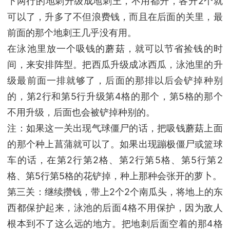
下两行的地刺升级成地刺王，不用都升，各升2个就
可以了，升多了不但浪费钱，而且在后面的关里，最
前面的那个地刺王几乎没有用。
在泳池里放一个吸钱的蘑菇，就可以节省捡钱的时
间，来安排阵型。把西瓜升级成冰西瓜，泳池里的升
级最前面一排就够了，后面的那排以后会铲掉种别
的，第2行和第5行升级第4格的那个，第5格的那个
不用升级，后面也会被铲掉种别的。
注：如果这一关出现气球僵尸的话，把吸钱蘑菇上面
的那个种上菖蒲就可以了。如果出现蹦极僵尸或篮球
车的话，在第2行第2格、第2行第5格、第5行第2
格、第5行第5格的花铲掉，种上那种会张开的萝卜。
第三关：继续攒钱，带上2个2个南瓜头，将地上的东
西都保护起来，泳池的后面4格不用保护，因为敌人
根本到不了这么远的地方。把地刺后面空着的那4格