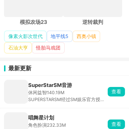
模拟农场23
逆转裁判
像素火影次世代
地平线5
西奥小镇
石油大亨
怪胎马戏团
最新更新
SuperStarSM音游
查看
休闲益智
140.19M
SUPERSTARSM经过SM娱乐官方授
权，里面收录的都是sm娱乐公司旗下
的音乐砖砌，依照歌曲节奏，在音符落
到判定线的瞬间点击屏幕完成击打，精
唱舞星计划
准敲击即可积累分数、推进曲目演奏。
查看
角色扮演
232.33M
除此之外，游戏还搭载了完整的闯关养