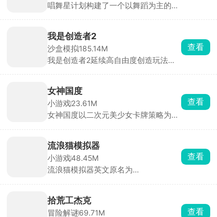
唱舞星计划构建了一个以舞蹈为主的幻
成体系与实时PK竞技两大核心系统。满
想世界，作为3D换装音乐社交手游，
足玩家竞技需求。
玩家可以根据自己想要的风格进行搭配
衣服，用跳舞的方式与其他玩家同台竞
我是创造者2
技，提升自己的艺术品鉴能力和身体灵
查看
沙盒模拟
185.14M
活性。游戏中有大量的音乐曲库，环境
我是创造者2延续高自由度创造玩法并
也可以自由探索，努力成为你心目中的
全面升级视觉与交互体验。在游戏中，
舞蹈家吧！
你将化身手握无限创意与建造权限的创
造者，踏入一片由立体像素方块搭建而
女神国度
成的广袤开放世界，把脑海中的构想变
查看
小游戏
23.61M
为可触摸、可漫游、可欣赏的专属像素
女神国度以二次元美少女卡牌策略为主
世界，让创造的乐趣与成就感被无限放
要玩法，玩家扮演冒险者，在跨越次元
大。
的旅途中招募数十位风格迥异的魔法少
女，她们外貌各异、技能定位不同，可
流浪猫模拟器
自由搭配阵容释放全力。游戏主打放置
查看
小游戏
48.45M
闯关自动战斗，支持跳过战斗与离线挂
流浪猫模拟器英文原名为
机，解放双手轻松养成。
StrayCatSim，由海外游戏工作室
Gluten Free Games LLC打造，化身一
只渺小的流浪猫咪，置身于繁华却又危
拾荒工杰克
机四伏的城市之中，体验颠沛流离、步
查看
冒险解谜
69.71M
步惊心的流浪生活。