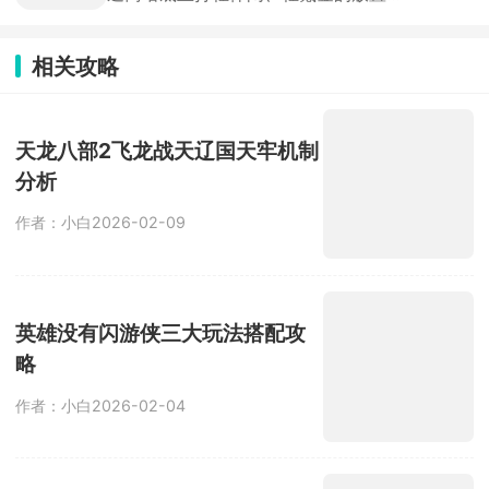
机玩法，玩家意外穿越到被恶魔诅咒的
平行世界，所有生物失去情感，你将作
为救世主，带领幸存者英雄们消灭恶
相关攻略
魔、唤醒世界。玩法极简，布置好阵容
开启挂机，角色自动战斗、持续成长，
离线也能积累资源、解锁新关卡。
天龙八部2飞龙战天辽国天牢机制
分析
作者：小白
2026-02-09
英雄没有闪游侠三大玩法搭配攻
略
作者：小白
2026-02-04