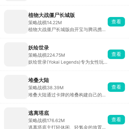
的英雄角色任由玩家随意派遣。这是一
点击或拖划模式，且设有离线挂机机
款围绕塔防布阵和英雄养成展开的策略
制，让角色在玩家离线时也能持续战斗
游戏，放置不同的塔种，派遣英雄安置
积累资源。
植物大战僵尸长城版
在不同的未知，随时做出迅速调整策略
查看
策略战棋
14.22M
的决策，应对变幻莫测的敌人。
植物大战僵尸长城版由开宝与腾讯携手
打造，将经典策略塔防游戏融入中国元
素。游戏以长城为背景，新增灵符僵
尸、怨灵僵尸等特色中国僵尸，搭配6
妖绘世录
大经典关卡，带来全新游戏体验。玩法
查看
策略战棋
224.75M
模式丰富多样，除冒险模式外，更有长
妖绘世录(Yokai Legends)专为女性玩
城关卡、生存模式、无尽模式等挑战。
家打造，以经典日式神话中的鬼物精怪
内置冒险、迷你等五大趣味小游戏，逐
为题材，采用精致细腻的日系立绘，构
步提升玩家策略布局能力，最终迎战终
建出人妖共存的异次元空间。游戏中浊
极BOSS秦始皇。
堆叠大陆
气蔓延，世界陷入失衡危机，玩家化身
查看
策略战棋
38.39M
身负重担的灵师，与十一位性格迥异的
堆叠大陆通过卡牌的堆叠构建自己的村
妖灵缔结契约，自由招募养成，组建专
庄，两个不同的卡片堆在一起可能会产
属冒险小队。
生意想不到的结果，玩家通过收集资
源、建造建筑和培养村民来发展村子，
逃离塔底
合理利用卡牌的规律和合成结果，最大
查看
策略战棋
176.62M
化的利用资源和空间壮大村庄。
逃离塔底主打轻休闲、轻氪金的放置挂