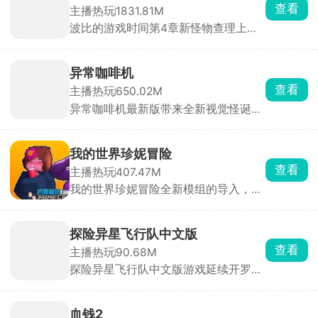
能成为真正的胜利者。利用所获得的所
查看
主播热玩
1831.81M
有线索进行推理，警惕其他玩家的欺诈
波比的游戏时间第4章新怪物查理上
行为，同时也要骗过其他的选手，绞尽
线，这是一个拖着铁链的怪物，玩家将
脑汁获得最终的胜利。
在全新的场景内开启刺激追捕战。一边
拼线索一边回头看，小心随机出现的怪
异常咖啡机
物，解开各种谜题，收集线索碎片，找
查看
主播热玩
650.02M
到逃生的出口。
异常咖啡机最新版带来全新视觉怪诞模
拟玩法，这款游戏的玩法非常的新颖，
游戏内有一款看似普普通通的咖啡机，
其中且隐藏着很大的奥秘，输入不同的
我的世界珍妮冒险
单词，给咖啡机添加不同的配方，制作
查看
主播热玩
407.47M
出不同口味的咖啡，像拿铁、美式等
我的世界珍妮冒险全新模组的导入，除
等，给神秘少女品尝不同口味的咖啡，
了珍妮这个主要角色以外，还有其他萌
触发不一样的形态变化，收获更多的惊
娘角色等待各位玩家探索发现，在这个
喜。
全新像素沙盒大陆中收集重要的资源，
探险异星飞行队中文版
加工成宝石才能俘获珍妮的芳心，从而
查看
主播热玩
90.68M
触发神秘任务，和珍妮一起探索冒险，
探险异星飞行队中文版游戏延续开罗经
在沙盒世界里建造你们的爱巢。
典像素画风，玩家将建飞船、招募飞行
员，组建强大的飞行队，一起前往星际
开启探险。在浩瀚的宇宙空间内自由探
血钱2