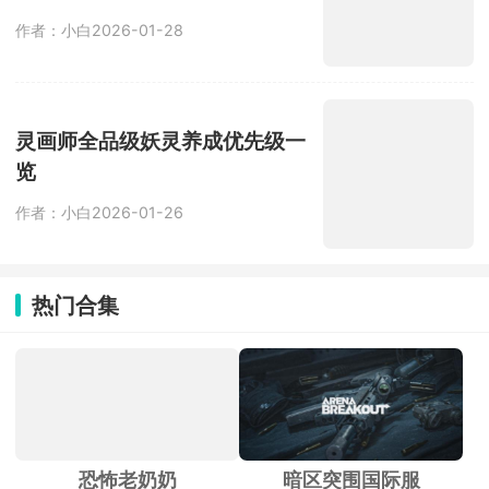
览
作者：小白
2026-01-26
热门合集
恐怖老奶奶
暗区突围国际服
模拟农场23
逆转裁判