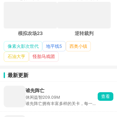
像素火影次世代
地平线5
西奥小镇
石油大亨
怪胎马戏团
最新更新
谁先阵亡
查看
休闲益智
209.09M
谁先阵亡拥有丰富多样的关卡，每一关
的敌人与地形都不尽相同，难度还会随
着关卡推进逐步提升。在这里，玩家能
自由匹配不同对手，操控火柴人移动、
别陪鱼入眠
投掷武器展开激烈对战，可使用的武器
查看
冒险解谜
1147.35M
道具十分丰富，木棒、火箭炮、手雷等
别陪鱼入眠原名Dont Sleep With The
应有尽有。游戏目标简单直接，就是先
Fishes，又名海上60秒、60秒海洋
击倒对方赢得胜利。
版，是一款由DopplerGhost制作、从
Steam移植至手机端的末日恐怖生存游
杀戮之吻
戏。游戏采用PSX复古低多边形风格，