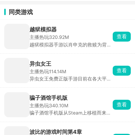
际服
同类游戏
越狱模拟器
查看
主播热玩
320.92M
越狱模拟器手游以肖申克的救赎为背景
题材制作而来，玩家将扮演一名因冤入
狱的罪犯，多次上诉无果的你决定开启
一场大逃亡。躲避警卫严密的监视，想
异虫女王
方设法的获取丰富的工具，一点一滴的
查看
主播热玩
114.14M
挖掘，制定缜密的越狱计划，解决各种
异虫女王免费正版手游目前在各大平台
谜题和挑战，顺利逃离监狱。
上又掀起了一阵热潮，这是一款以吞噬
为核心玩法的休闲游戏，控制一只虫虫
在这个弱肉强食的世界里吞噬进化，击
骗子酒馆手机版
败更多的小虫子，收入麾下，组建属于
查看
主播热玩
340.10M
自己的专属虫族团队，成为虫虫界的女
骗子酒馆手机版从Steam上移植而来，
王，带领你的虫虫队伍称霸整个世界。
里面包含了扑克牌玩法和骰子玩法两种
模式，选择感兴趣的场所与对手开启心
理博弈战。当你能预判对手的预判，便
波比的游戏时间第4章