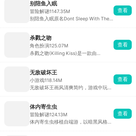
查看
角色扮演
125.07M
以第一人称视角展开。玩家扮演一名船
杀戮之吻(Killing Kiss)是一款由
长，船只正在沉没，你只有60秒的逃生
StoryTaco.inc推出的BL题材恋爱视觉
时间。你需要在极短时间内挑选三名可
小说手游，玩家将扮演主角，在黑手党
靠船员、打捞关键物资、搭配道具完成
的危险世界中求生，同时与多位性格迥
逃生。
无敌破坏王
异的男性角色建立亲密关系。游戏采用
查看
小游戏
118.14M
分支叙事机制，每一次对话选项都至关
无敌破坏王画风清爽简约，游戏中玩家
重要，将直接影响角色关系走向与最终
操控小人，通过投掷圆盘来摧毁敌方所
结局。浪漫、悬疑与惊悚三重氛围交
有防御设施即可获胜，但若己方防御被
织，带来前所未有的沉浸式剧情体验。
击碎则直接判定失败。看起来轻松简
体内寄生虫
单，实则每一局都是攻防博弈，你需要
查看
冒险解谜
124.13M
灵活规划攻击路径，同时时刻警惕对手
体内寄生虫移植自端游，以暗黑风格的
的反击。快速反应与精准操作缺一不
恐怖生存为主要玩法。玩家扮演一名不
可，稍有迟疑圆盘就会被弹回，防线瞬
幸感染致命寄生虫的幸存者，寄生虫正
间崩塌。
在吞噬你的身体，而你只剩一只手臂可
迷你高速公路
以使用。为了活下去，你必须深入阴暗
查看
策略战棋
853.56M
的实验室，搜寻止血绷带和驱虫疫苗来
作为迷你地铁的续作，迷你高速公路延
压制体内的寄生虫，同时收集枪械弹
续了简洁画面与模拟建设玩法精髓。玩
药，击退一波又一波恐怖的变异生物。
家化身城市交通网络设计师，需要巧妙
利用空间布局城市交通脉络，规避交通
江湖风云录
事故，确保城市高效运转。游戏中，玩