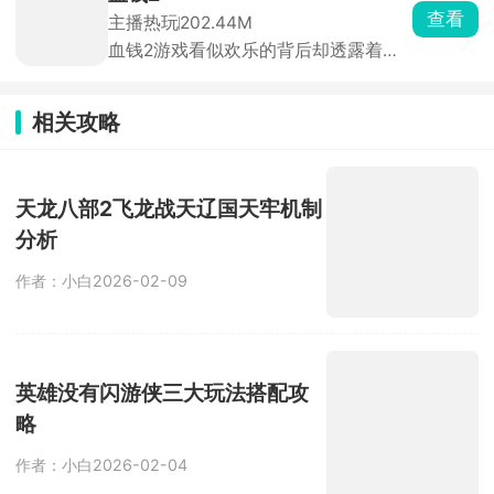
索，发现隐藏的位置星球，在星际中建
查看
主播热玩
202.44M
立属于自己的基地，各种娱乐设施全部
血钱2游戏看似欢乐的背后却透露着诡
安排上，稳扎稳打，收获宇宙里的小惊
异的气息，通过点击环境中的物品进行
喜。
互动，与npc对话获取信息，运用聪明
的大脑解决各种难题，完成任务来获取
相关攻略
相应的报酬，直到筹备足够的金钱为
止。
天龙八部2飞龙战天辽国天牢机制
分析
作者：小白
2026-02-09
英雄没有闪游侠三大玩法搭配攻
略
作者：小白
2026-02-04
烟雨江湖恒山派三级门派全方位
攻略