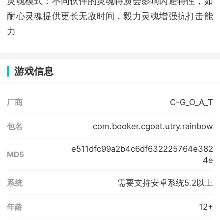
灵魂模式：不同伙伴的灵魂特质会影响闪避特性，如
耐心灵魂提供更长无敌时间，毅力灵魂增强抗打击能
力
游戏信息
C-G_O_A_T
厂商
com.booker.cgoat.utry.rainbow
包名
e511dfc99a2b4c6df632225764e382
MD5
4e
需要支持安卓系统5.2以上
系统
12+
年龄