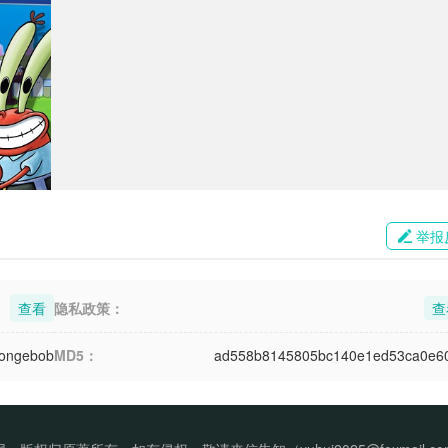
举报
查看
隐私政策：
查
spongebob
MD5：
ad558b8145805bc140e1ed53ca0e6