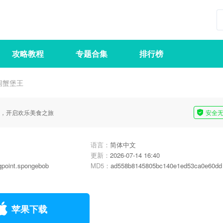
攻略教程
专题合集
排行榜
闹蟹堡王
，开启欢乐美食之旅
安全
语言：
简体中文
更新：
2026-07-14 16:40
ngpoint.spongebob
MD5：
ad558b8145805bc140e1ed53ca0e60dd
苹果下载