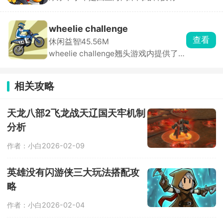
公司推出的摩尔庄园IP卡丁车竞速手
游，采用先进3D引擎打造，画面精
良，整体充满治愈卡通风格。玩家扮演
wheelie challenge
可爱的小摩尔角色，驾驶赛车与对手展
查看
休闲益智
45.56M
开激烈角逐，通过加速超越、合理使用
wheelie challenge翘头游戏内提供了
道具打击敌人，目标只有一个，甩开所
77辆车辆供玩家解锁驾驶，这是一款像
有人，拿下第一。
素风特技摩托驾驶竞速类游戏，选择进
入不同的地图场景，驾驶车辆行驶，完
相关攻略
成一系列高难度动作，保持平衡，获得
高分。游戏还支持自定义改装系统，能
够打造极具特色的车辆，完成更多的挑
天龙八部2飞龙战天辽国天牢机制
战。
分析
作者：小白
2026-02-09
英雄没有闪游侠三大玩法搭配攻
略
作者：小白
2026-02-04