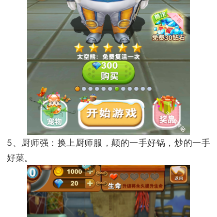
5、厨师强：换上厨师服，颠的一手好锅，炒的一手
好菜。