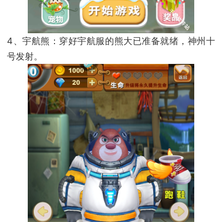
4、宇航熊：穿好宇航服的熊大已准备就绪，神州十
号发射。