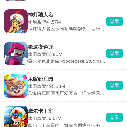
戏，里面收录了海量的音乐曲库，设立
集多重机制。
了丰富的挑战关卡，还穿插了部分剧情
内容，能够更好的让各位玩家了解世界
神灯猜人名
观背景。跟随着音乐节奏开启指尖挑
查看
休闲益智
41.57M
战，非常考验玩家的手速和反应力，达
神灯猜人名以休闲互动猜谜为主要玩
成关卡任务成就，获得丰厚的奖励。
法，开局玩家要想一个希望被猜到的人
名，无论是现实生活中存在的还是虚拟
世界中的人物都可以，然后神灯就会开
极速变色龙
始对玩家提问，玩家只需要回答是或不
查看
休闲益智
85.86M
是，几轮下来神灯就会猜到这个人。除
极速变色龙是由Noodlecake Studios打
了最基础的问答，游戏还设置了很多其
造的3D横版创意跑酷手游，采用极简
他的玩法，快来挑战吧！
色彩拼接画风，背景虚化处理让玩家专
注于操作与节奏。游戏独创变色系统，
乐缤纷庄园
角色自动前进，玩家只需通过双按钮控
查看
休闲益智
495.88M
制跳跃、双连跳与颜色切换，保持与脚
乐缤纷庄园画风可爱复古，汇集经营、
下平台颜色一致才能安全落地。
装修、合成等多种轻松治愈玩法。玩家
扮演松鼠小栗，因终日奔波而郁郁寡
欢，在永森镇村长的劝说下重拾儿时记
摩尔卡丁车
忆，决心重建记忆中的大树庄园。从零
查看
休闲益智
59.01M
开始收集资源、设计建筑、布置庄园，
摩尔卡丁车是由上海淘米网络科技有限
让这片土地重焕生机。