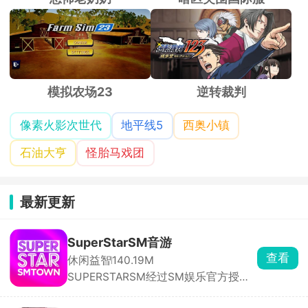
模拟农场23
逆转裁判
像素火影次世代
地平线5
西奥小镇
石油大亨
怪胎马戏团
最新更新
SuperStarSM音游
查看
休闲益智
140.19M
SUPERSTARSM经过SM娱乐官方授
权，里面收录的都是sm娱乐公司旗下
的音乐砖砌，依照歌曲节奏，在音符落