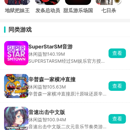
地狱把妹王
发条总动员
甜瓜游乐场国
七日杀
际服
同类游戏
SuperStarSM音游
查看
休闲益智
140.19M
SUPERSTARSM经过SM娱乐官方授
权，里面收录的都是sm娱乐公司旗下
的音乐砖砌，依照歌曲节奏，在音符落
到判定线的瞬间点击屏幕完成击打，精
辛普森一家横冲直撞
准敲击即可积累分数、推进曲目演奏。
查看
休闲益智
105.63M
除此之外，游戏还搭载了完整的闯关养
辛普森一家横冲直撞原汁原味还原辛普
成体系与实时PK竞技两大核心系统。满
森一家动画画风与无厘头喜剧风格。玩
足玩家竞技需求。
家可自由选用荷马、巴特、莉萨等经典
角色，在春田镇三大片区自由探索，驾
音速出击中文版
驶数十种风格迥异的载具，每辆车拥有
查看
休闲益智
100.94M
独立加速曲线与碰撞反馈，适配不同角
音速出击中文版二次元音乐节奏类游
色性格。玩法融合竞速、跑酷、道具收