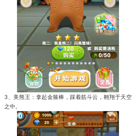
3、美熊王：拿起金箍棒，踩着筋斗云，翱翔于天空
之中。