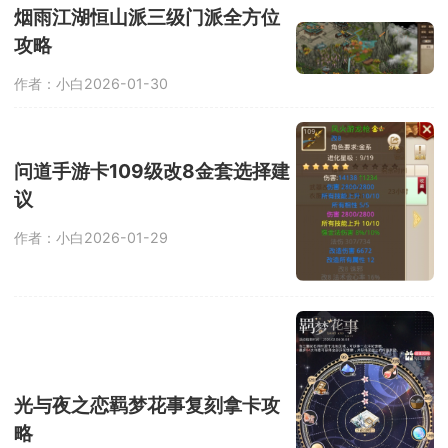
烟雨江湖恒山派三级门派全方位
攻略
作者：小白
2026-01-30
问道手游卡109级改8金套选择建
议
作者：小白
2026-01-29
光与夜之恋羁梦花事复刻拿卡攻
略