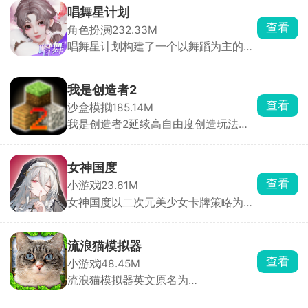
到判定线的瞬间点击屏幕完成击打，精
唱舞星计划
准敲击即可积累分数、推进曲目演奏。
查看
角色扮演
232.33M
除此之外，游戏还搭载了完整的闯关养
唱舞星计划构建了一个以舞蹈为主的幻
成体系与实时PK竞技两大核心系统。满
想世界，作为3D换装音乐社交手游，
足玩家竞技需求。
玩家可以根据自己想要的风格进行搭配
衣服，用跳舞的方式与其他玩家同台竞
我是创造者2
技，提升自己的艺术品鉴能力和身体灵
查看
沙盒模拟
185.14M
活性。游戏中有大量的音乐曲库，环境
我是创造者2延续高自由度创造玩法并
也可以自由探索，努力成为你心目中的
全面升级视觉与交互体验。在游戏中，
舞蹈家吧！
你将化身手握无限创意与建造权限的创
造者，踏入一片由立体像素方块搭建而
女神国度
成的广袤开放世界，把脑海中的构想变
查看
小游戏
23.61M
为可触摸、可漫游、可欣赏的专属像素
女神国度以二次元美少女卡牌策略为主
世界，让创造的乐趣与成就感被无限放
要玩法，玩家扮演冒险者，在跨越次元
大。
的旅途中招募数十位风格迥异的魔法少
女，她们外貌各异、技能定位不同，可
流浪猫模拟器
自由搭配阵容释放全力。游戏主打放置
查看
小游戏
48.45M
闯关自动战斗，支持跳过战斗与离线挂
流浪猫模拟器英文原名为
机，解放双手轻松养成。
StrayCatSim，由海外游戏工作室
Gluten Free Games LLC打造，化身一