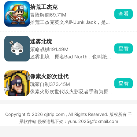
只渺小的流浪猫咪，置身于繁华却又危
拾荒工杰克
机四伏的城市之中，体验颠沛流离、步
查看
冒险解谜
69.71M
步惊心的流浪生活。
拾荒工杰克英文名叫Junk Jack，是一
款像素风格的开放世界冒险探索手游。
玩家扮演拾荒工人杰克，在12个独特行
星之间穿梭旅行，收集材料、捕鱼、养
迷雾北境
牲畜、栽花、打怪、建住所，一切全靠
查看
策略战棋
191.49M
双手创造。玩法涵盖手工制作、烹调食
迷雾北境，原名Bad North，也叫绝境
品、酿造药水，数百种珍品等你收集，
北方、北方绝境，是一款经典的实时策
宝藏遍布每个角落。从温馨小家到异域
略塔防手游，由Steam移植而来。游戏
星球，每一处都是你的地盘。
将你带入神秘的北欧世界，在这里，你
像素火影次世代
化身勇敢王子或维京首领，肩负保卫家
查看
玩家自制
373.45M
园、抵御入侵的重任。它构建了由50余
像素火影次世代以火影忍者手游为原
座随机生成岛屿组成的广阔世界，每座
型，采用经典像素画风，主要以横版格
岛屿天气、地形和建筑布局独特，充满
斗竞技玩法开展，选择喜欢的忍者角
新鲜感与探索乐趣。游戏内设计了步
色，并灵活的搭配使用技能秘卷以及通
兵、弓箭手、长矛兵等多个兵种，每个
Copyright © 2026 qjtrip.com , All Rights Reserved. 版权所有 千
灵去攻打眼前的敌人，所有角色都是可
兵种技能特点鲜明，玩家可依据关卡敌
以随便选的，默认全部解锁，感受前所
人特性巧妙搭配，以克敌制胜。虽玩法
景软件站 侵权违规下架：yuhui2025@foxmail.com
未有的竞技乱斗。
简单易上手，但难度颇高，特殊兵种、
鄂ICP备2025143632号-2
源源不断的援兵、强大火力攻击等难题