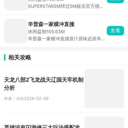
置食材，最后进行拖动切割，根据顾客
击、何时暂避锋芒，都需要玩家精心谋
SUPERSTARSM经过SM娱乐官方授
的口味需求，使用各种各样的食材进行
划。每一次决策都可能影响战局走向，
权，里面收录的都是sm娱乐公司旗下
烹饪，满足不同顾客的味蕾，将我们的
每一次吞噬与被吞噬都扣人心弦。它就
的音乐砖砌，依照歌曲节奏，在音符落
披萨店经营的蒸蒸日上。
像一个充满未知的竞技场，等待着玩家
到判定线的瞬间点击屏幕完成击打，精
去探索其中的奥秘。快来加入这场刺激
辛普森一家横冲直撞
准敲击即可积累分数、推进曲目演奏。
的挑战，看看你能否凭借智慧与策略，
查看
休闲益智
105.63M
除此之外，游戏还搭载了完整的闯关养
在这座拥挤的城市中称霸一方！
辛普森一家横冲直撞原汁原味还原辛普
成体系与实时PK竞技两大核心系统。满
森一家动画画风与无厘头喜剧风格。玩
足玩家竞技需求。
家可自由选用荷马、巴特、莉萨等经典
角色，在春田镇三大片区自由探索，驾
相关攻略
驶数十种风格迥异的载具，每辆车拥有
独立加速曲线与碰撞反馈，适配不同角
色性格。玩法融合竞速、跑酷、道具收
集多重机制。
天龙八部2飞龙战天辽国天牢机制
分析
作者：小白
2026-02-09
英雄没有闪游侠三大玩法搭配攻