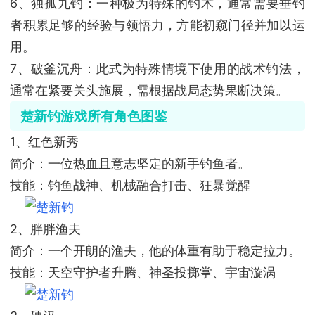
6、独孤九钓：一种极为特殊的钓术，通常需要垂钓
者积累足够的经验与领悟力，方能初窥门径并加以运
用。
7、破釜沉舟：此式为特殊情境下使用的战术钓法，
通常在紧要关头施展，需根据战局态势果断决策。
楚新钓游戏所有角色图鉴
1、红色新秀
简介：一位热血且意志坚定的新手钓鱼者。
技能：钓鱼战神、机械融合打击、狂暴觉醒
2、胖胖渔夫
简介：一个开朗的渔夫，他的体重有助于稳定拉力。
技能：天空守护者升腾、神圣投掷掌、宇宙漩涡