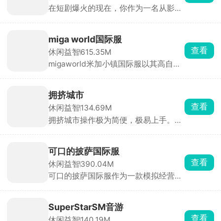
在短剧爆火的现在，你作为一名从影视
应有尽有。游戏目标简单直接，就是先
学院毕业的大学生，毅然投身新兴短剧
击倒对方赢得胜利。
行业。游戏中，你需要成立公司，招募
演员，从构思剧本、选择题材到短剧上
miga world国际服
线，全程亲力亲为。签约演员时，需综
查看
休闲益智
615.35M
合评估其发展潜力、商业价值与资质，
migaworld米加小镇国际服以其高自由
随后通过专业培养提升他们的演技。随
度玩法收获了不少玩家的青睐，定制专
着演员知名度提升，短剧收益也将水涨
属卡通角色形象，进入到小镇内自由的
船高。
探索，与不同的角色展开互动，一起打
拥挤城市
卡多个地点场景，环境内所有的物品全
查看
休闲益智
134.69M
都能点击互动，搭建各种建筑物，还有
拥挤城市操作极为简便，极易上手。在
惊喜彩蛋等你去发现，书写你的小镇故
游戏里，你将化身为特定颜色小人的操
事。
控者，引领它们在城市的大街小巷中肆
意穿梭。游戏规则通俗易懂，当你的小
可口的披萨国际服
人群体数量超过其他玩家时，便能将对
查看
休闲益智
390.04M
方的小人纳入麾下，让自己的队伍愈发
可口的披萨国际服作为一款模拟经营兼
壮大；反之，若己方人数处于劣势，就
剧情的休闲游戏，经营你的披萨店，途
会惨遭对方吞噬，实力被削弱。在这场
中会遇到形形色色的客人，聆听他们的
激烈的角逐中，最终以人数最多者夺得
故事。可口的披萨国际服主要采用点击
第一名的桂冠。别看游戏玩法简单直
SuperStarSM音游
放置操作方式，在披萨上涂抹酱料，放
白，实则暗藏诸多技巧。何时主动出
查看
休闲益智
140.19M