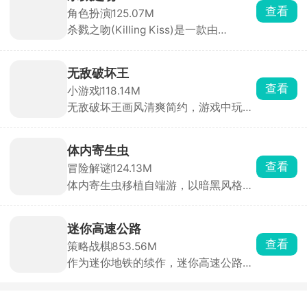
戏。游戏采用PSX复古低多边形风格，
查看
角色扮演
125.07M
以第一人称视角展开。玩家扮演一名船
杀戮之吻(Killing Kiss)是一款由
长，船只正在沉没，你只有60秒的逃生
StoryTaco.inc推出的BL题材恋爱视觉
时间。你需要在极短时间内挑选三名可
小说手游，玩家将扮演主角，在黑手党
靠船员、打捞关键物资、搭配道具完成
的危险世界中求生，同时与多位性格迥
逃生。
无敌破坏王
异的男性角色建立亲密关系。游戏采用
查看
小游戏
118.14M
分支叙事机制，每一次对话选项都至关
无敌破坏王画风清爽简约，游戏中玩家
重要，将直接影响角色关系走向与最终
操控小人，通过投掷圆盘来摧毁敌方所
结局。浪漫、悬疑与惊悚三重氛围交
有防御设施即可获胜，但若己方防御被
织，带来前所未有的沉浸式剧情体验。
击碎则直接判定失败。看起来轻松简
体内寄生虫
单，实则每一局都是攻防博弈，你需要
查看
冒险解谜
124.13M
灵活规划攻击路径，同时时刻警惕对手
体内寄生虫移植自端游，以暗黑风格的
的反击。快速反应与精准操作缺一不
恐怖生存为主要玩法。玩家扮演一名不
可，稍有迟疑圆盘就会被弹回，防线瞬
幸感染致命寄生虫的幸存者，寄生虫正
间崩塌。
在吞噬你的身体，而你只剩一只手臂可
迷你高速公路
以使用。为了活下去，你必须深入阴暗
查看
策略战棋
853.56M
的实验室，搜寻止血绷带和驱虫疫苗来
作为迷你地铁的续作，迷你高速公路延
压制体内的寄生虫，同时收集枪械弹
续了简洁画面与模拟建设玩法精髓。玩
药，击退一波又一波恐怖的变异生物。
家化身城市交通网络设计师，需要巧妙
利用空间布局城市交通脉络，规避交通