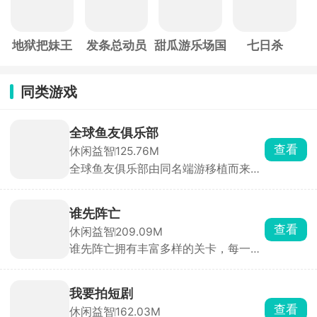
地狱把妹王
发条总动员
甜瓜游乐场国
七日杀
际服
同类游戏
全球鱼友俱乐部
查看
休闲益智
125.76M
全球鱼友俱乐部由同名端游移植而来，
主打一个按自己节奏慢慢玩。游戏零压
力、零门槛，不需要复杂操作和烧脑思
考，你只需要钓起各种各样的小鱼，解
谁先阵亡
锁图鉴，还能让同种鱼群繁殖后代。超
查看
休闲益智
209.09M
多鱼缸主题任你挑选，搭配丰富装饰物
谁先阵亡拥有丰富多样的关卡，每一关
打造专属水族箱，画面精致、氛围温馨
的敌人与地形都不尽相同，难度还会随
治愈，沉浸式垂钓体验让人眼前一亮。
着关卡推进逐步提升。在这里，玩家能
自由匹配不同对手，操控火柴人移动、
我要拍短剧
投掷武器展开激烈对战，可使用的武器
查看
休闲益智
162.03M
道具十分丰富，木棒、火箭炮、手雷等