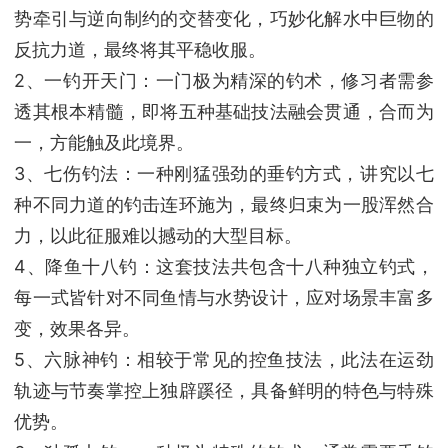
势牵引与逆向制约的交替变化，巧妙化解水中巨物的
反抗力道，最终将其平稳收服。
2、一钓开天门：一门极为精深的钓术，修习者需参
透其根本精髓，即将五种基础技法融会贯通，合而为
一，方能触及此境界。
3、七伤钓法：一种刚猛强劲的垂钓方式，讲究以七
种不同力道的钓击连环施为，最终归束为一股浑然合
力，以此征服难以撼动的大型目标。
4、降鱼十八钓：这套技法共包含十八种独立钓式，
每一式皆针对不同鱼情与水势设计，应对场景丰富多
变，效果各异。
5、六脉神钓：相较于常见的控鱼技法，此法在运劲
轨迹与节奏掌控上独辟蹊径，具备鲜明的特色与特殊
优势。