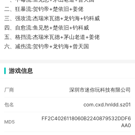
二、狂暴流:贺钓帝+楚依旧+姜佬
三、强攻流:杰瑞米瓦德+龙钓海+钓科威
四、自愈流:鱼见愁+楚依旧+钓科威
五、格挡流:杰瑞米瓦德+茅山老道+姜佬
六、减伤流:贺钓帝+龙钓海+曾天国
游戏信息
深圳市迷你玩科技有限公司
厂商
com.cxd.hnldd.sz01
包名
FF2C4026118060B2240879532DDF6
MD5
AA0