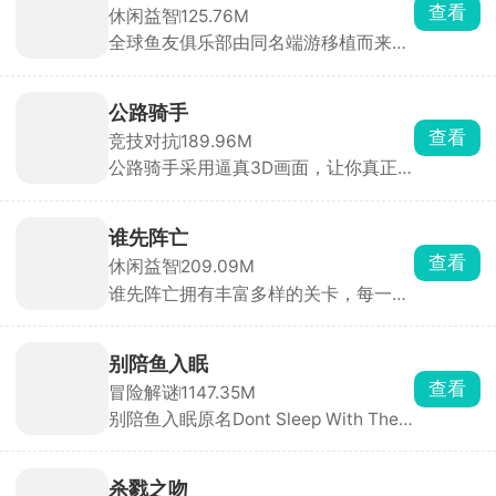
查看
休闲益智
125.76M
全球鱼友俱乐部由同名端游移植而来，
主打一个按自己节奏慢慢玩。游戏零压
力、零门槛，不需要复杂操作和烧脑思
考，你只需要钓起各种各样的小鱼，解
公路骑手
锁图鉴，还能让同种鱼群繁殖后代。超
查看
竞技对抗
189.96M
多鱼缸主题任你挑选，搭配丰富装饰物
公路骑手采用逼真3D画面，让你真正
打造专属水族箱，画面精致、氛围温馨
感受到速度与风险并存的刺激，游戏保
治愈，沉浸式垂钓体验让人眼前一亮。
留了街机竞速的畅快手感，同时加入职
业模式与任务挑战，带来沉浸式驾驶体
谁先阵亡
验。你将驾驶摩托车在城市与公路上高
查看
休闲益智
209.09M
速穿行，通过超车、逆向驾驶赚取分数
谁先阵亡拥有丰富多样的关卡，每一关
与现金，车速越快得分越高。赚取的奖
的敌人与地形都不尽相同，难度还会随
励可用于升级或解锁全新摩托车，每款
着关卡推进逐步提升。在这里，玩家能
车型属性各异，任你挑选。
自由匹配不同对手，操控火柴人移动、
别陪鱼入眠
投掷武器展开激烈对战，可使用的武器
查看
冒险解谜
1147.35M
道具十分丰富，木棒、火箭炮、手雷等
别陪鱼入眠原名Dont Sleep With The
应有尽有。游戏目标简单直接，就是先
Fishes，又名海上60秒、60秒海洋
击倒对方赢得胜利。
版，是一款由DopplerGhost制作、从
Steam移植至手机端的末日恐怖生存游
杀戮之吻