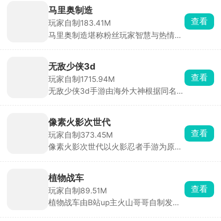
日葵等特色植物与僵尸。游戏不仅保留
马里奥制造
了抵御僵尸的核心玩法，更通过多样关
查看
玩家自制
183.41M
卡地图、新增的铲子与推车机制，极大
马里奥制造堪称粉丝玩家智慧与热情的
提升了策略性与操作性。推车可移动已
结晶，是一款超厉害的自制游戏。它对
种植植物，让防线调整更加灵活多变。
《Super Mario Maker™ 1》和《2》的
精髓进行了高度还原，将经典玩法与元
无敌少侠3d
素原汁原味地呈现出来，让老玩家瞬间
查看
玩家自制
1715.94M
找回熟悉的感觉，重温那些令人热血沸
无敌少侠3d手游由海外大神根据同名动
腾的冒险时刻。不仅如此，这款游戏还
画改编制作而来的一股南通人游戏，玩
大胆创新，加入了全新的敌人、主题和
家将扮演无敌少侠马克·格雷森，进入到
物体等丰富元素。这些新内容为游戏注
不同的地图场景内尽情施展自己的超能
入了新的活力，带来了更多未知的挑战
像素火影次世代
力，挑战各种邪恶的敌人，自由开展战
与惊喜。在这里，玩家不再只是单纯的
查看
玩家自制
373.45M
斗，顺利完成各种不同的格斗任务，解
闯关者。借助游戏中丰富多样的素材和
像素火影次世代以火影忍者手游为原
锁新的技能，不断强化自身。
便捷实用的工具，他们能够尽情发挥创
型，采用经典像素画风，主要以横版格
意，化身关卡设计师，打造出独一无二
斗竞技玩法开展，选择喜欢的忍者角
的关卡地图。无论是充满奇幻色彩的神
色，并灵活的搭配使用技能秘卷以及通
秘世界，还是难度爆表的极限挑战关
植物战车
灵去攻打眼前的敌人，所有角色都是可
卡，都能在玩家的手中诞生，真正实现
查看
玩家自制
89.51M
以随便选的，默认全部解锁，感受前所
打造专属马里奥世界的梦想。快来开启
植物战车由B站up主火山哥哥自制发
未有的竞技乱斗。
这场创意无限的冒险之旅吧！
行，游戏玩法是通过各种功能性的植物