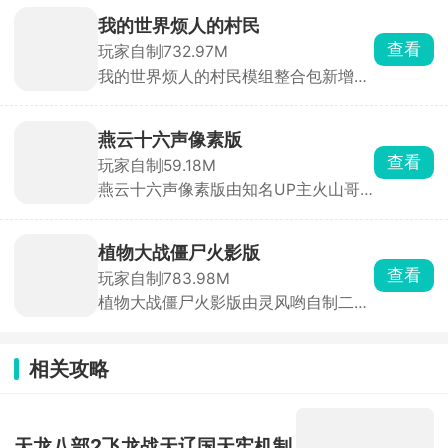
改装你的戴夫战车，使其达到更远的行
驶距离，然后尽可能快的往前冲，不要
我的世界烦人的村民
被僵尸或者障碍物阻挠停留。期间产生
查看
玩家自制
732.97M
的大量金币或阳光都可以用于升级和购
我的世界烦人的村民模组整合包新增了
买各种植物配件，使你的战车达成更高
全新烦人村民这一群像，玩家将在像素
的战斗性能。
方块世界中自由探索，收集各种材料制
作道具和武器，不过要小心这些烦人的
燕云十六声像素版
村民的捣蛋，村民无处不在，他们会在
查看
玩家自制
59.18M
你没有防备之下做坏事，想办法加入村
燕云十六声像素版由知名UP主火山哥
民的阵营，俘获他们，接收任务，一起
哥精心自制，以热门IP燕云十六声为蓝
完成更多的挑战。
本，玩家将操控主角赵大，在这片像素
江湖中开启全新冒险。游戏高度还原了
植物大战僵尸火影版
原作的角色操控、战斗节奏与探索机
查看
玩家自制
783.98M
制，更创新性地加入变身系统与烹饪玩
植物大战僵尸火影版由灵风哟自制二
法。赵大可变身不同形态，应对多样挑
创，将植物大战僵尸和火影忍者两个热
战。
门ip结合起来，内核玩法不变，依旧是
经典的攒阳光，买各种火影角色来抵挡
相关攻略
一波又一波的僵尸潮，每解锁一个关卡
都会获得新的植物，像带土僵尸和大蛇
丸舞王僵尸的设定都具备角色特性，一
边进行策略塔防作战一边了解里面的攻
天龙八部2飞龙战天辽国天牢机制