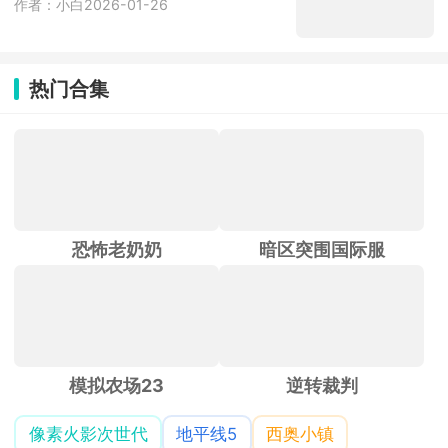
作者：小白
2026-01-26
热门合集
恐怖老奶奶
暗区突围国际服
模拟农场23
逆转裁判
像素火影次世代
地平线5
西奥小镇