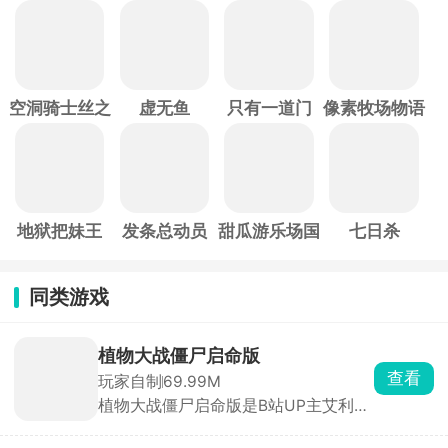
空洞骑士丝之
虚无鱼
只有一道门
像素牧场物语
歌
地狱把妹王
发条总动员
甜瓜游乐场国
七日杀
际服
同类游戏
植物大战僵尸启命版
查看
玩家自制
69.99M
植物大战僵尸启命版是B站UP主艾利斯
ZERO打造的PVZ同人游戏，在原版基
础上创新融入超级加特林射手、时间向