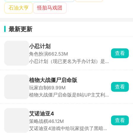
石油大亨
怪胎马戏团
最新更新
小忍计划
查看
角色扮演
662.53M
小忍计划（现已更名为手办计划）是一
款别具一格的3D少女养成模拟手游。
游戏采用第一人称视角，画质精致，将
少女小忍刻画得生动形象，多样的地图
植物大战僵尸启命版
场景搭配随场景变化的音效，带来别具
查看
玩家自制
69.99M
一格的体验。它集养成、互动和冒险于
植物大战僵尸启命版是B站UP主艾利斯
一体，操作简单易上手，打破传统恋爱
ZERO打造的PVZ同人游戏，在原版基
养成模式。玩家能与小忍随时对话互
础上创新融入超级加特林射手、时间向
动，完成各种日常任务提升技能，感情
日葵等特色植物与僵尸。游戏不仅保留
迅速升温，体验甜蜜恋爱。游戏还有独
艾诺迪亚4
了抵御僵尸的核心玩法，更通过多样关
特的服装系统，玩家可随心为小忍搭配
查看
策略战棋
46.12M
卡地图、新增的铲子与推车机制，极大
穿着，甚至亲手设计独一无二的华丽衣
艾诺迪亚4游戏中给玩家提供了黑暗骑
提升了策略性与操作性。推车可移动已
服。在这里，你能沉浸式感受与虚拟角