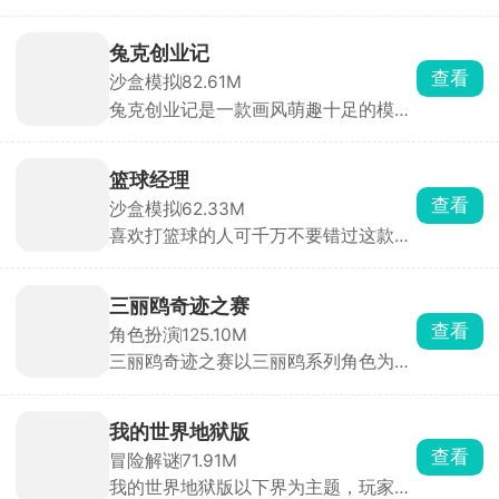
士、忍者等六大职业，支持自由属性分
种植植物，让防线调整更加灵活多变。
色小忍的甜蜜生活，精彩故事情节等你
配与多角色切换战斗‌，包含装备合成、
解锁。
宝石镶嵌及佣兵团技能等玩法，全新关
兔克创业记
卡和地下城冒险‌。游戏背景为艾诺迪亚
查看
沙盒模拟
82.61M
中两个势力的斗争故事，玩家将见证它
兔克创业记是一款画风萌趣十足的模拟
们的结局。
经营佳作，以工厂流水线的组织管理为
核心主题。在游戏中，玩家化身创业
者，开启属于自己的工厂经营之旅，掌
篮球经理
管一间专属的工厂车间。在这里，你将
查看
沙盒模拟
62.33M
带领一群个性鲜明、活力满满的兔子员
喜欢打篮球的人可千万不要错过这款游
工，齐心协力搭建出一条条干净又卫生
戏，这是一个超真实的篮球模拟经营游
的流水线。这些流水线可不一般，上面
戏，让你化身篮球俱乐部老板，全方位
生产的产品都是大家耳熟能详的。从香
掌控球队运营。从招募潜力球员、精心
气四溢的烤鸭，到清甜可口的珍珠奶
三丽鸥奇迹之赛
培养训练，到高薪签约知名教练；从巧
茶；从消暑解渴的西瓜棒冰，到曾经风
查看
角色扮演
125.10M
妙安排战术布局，到精细管理财务收
靡一时的大哥大手机，各种商品琳琅满
三丽鸥奇迹之赛以三丽鸥系列角色为主
支，每一项事务都需你亲力亲为，沉浸
目。随着游戏进程推进，玩家能不断解
角，画风清新可爱，瞬间就能戳中你的
感十足。在游戏里，你要从最真实的业
锁新的商品种类，丰富工厂的生产线。
萌点。游戏玩法丰富多样，你可以和朋
余联赛起步，逐步提升球员实力。同
在经营过程中，需要合理规划资源、调
友在明星小镇悠闲和平发展，也能投身
时，在球员市场中慧眼识珠，挖掘最具
配人员，让工厂高效运转。看着自己的
我的世界地狱版
竞技模式，来一场热血比拼。多样的地
潜力的新秀，组建属于自己的梦幻球
工厂从默默无闻到逐渐壮大，那种成就
查看
冒险解谜
71.91M
图场景，任你自由探索，处处藏着惊
队。制定合理战术与轮换策略，带领球
感油然而生，快来体验这场充满趣味与
我的世界地狱版以下界为主题，玩家从
喜。这里有赛车决斗、障碍挑战等创新
队与各地经理人们展开激烈角逐。凭借
挑战的创业之旅吧！