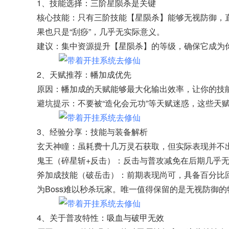
1、技能选择：三阶星陨杀是关键
核心技能：只有三阶技能【星陨杀】能够无视防御，直接
果也只是“刮痧”，几乎无实际意义。
建议：集中资源提升【星陨杀】的等级，确保它成为你
2、天赋推荐：幡加成优先
原因：幡加成的天赋能够最大化输出效率，让你的技能
避坑提示：不要被“造化会元功”等天赋迷惑，这些天
3、经验分享：技能与装备解析
玄天神瞳：虽耗费十几万灵石获取，但实际表现并不
鬼王（碎星斩+反击）：反击与普攻减免在后期几乎
斧加成技能（破岳击）：前期表现尚可，具备百分比
为Boss难以秒杀玩家。唯一值得保留的是无视防御的
4、关于普攻特性：吸血与破甲无效