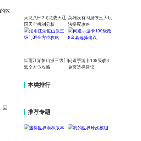
s的效
天龙八部2飞龙战天辽
英雄没有闪游侠三大玩
国天牢机制分析
法搭配攻略
烟雨江湖恒山派三级门
问道手游卡109级改8
派全方位攻略
金套选择建议
本类排行
，因
推荐专题