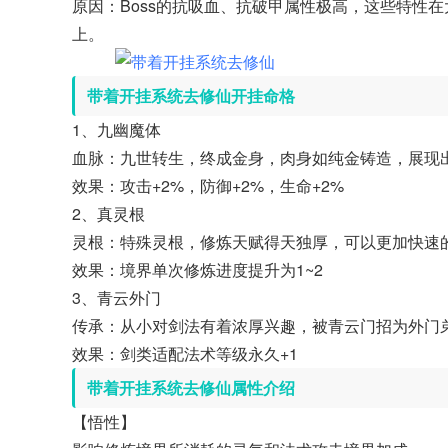
原因：Boss的抗吸血、抗破甲属性极高，这些特性在
上。
带着开挂系统去修仙开挂命格
1、九幽魔体
血脉：九世转生，终成金身，肉身如纯金铸造，展现
效果：攻击+2%，防御+2%，生命+2%
2、真灵根
灵根：特殊灵根，修炼天赋得天独厚，可以更加快速
效果：境界单次修炼进度提升为1~2
3、青云外门
传承：从小对剑法有着浓厚兴趣，被青云门招为外门
效果：剑类适配法术等级永久+1
带着开挂系统去修仙属性介绍
【悟性】