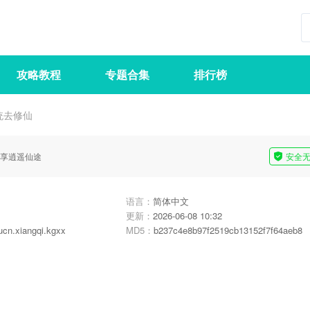
攻略教程
专题合集
排行榜
统去修仙
享逍遥仙途
安全
语言：
简体中文
更新：
2026-06-08 10:32
cn.xiangqi.kgxx
MD5：
b237c4e8b97f2519cb13152f7f64aeb8