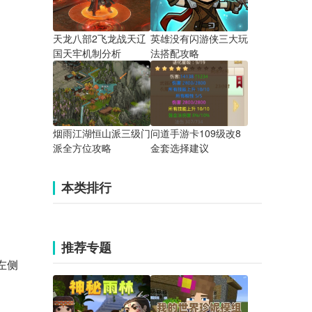
天龙八部2飞龙战天辽
英雄没有闪游侠三大玩
国天牢机制分析
法搭配攻略
烟雨江湖恒山派三级门
问道手游卡109级改8
派全方位攻略
金套选择建议
本类排行
推荐专题
左侧