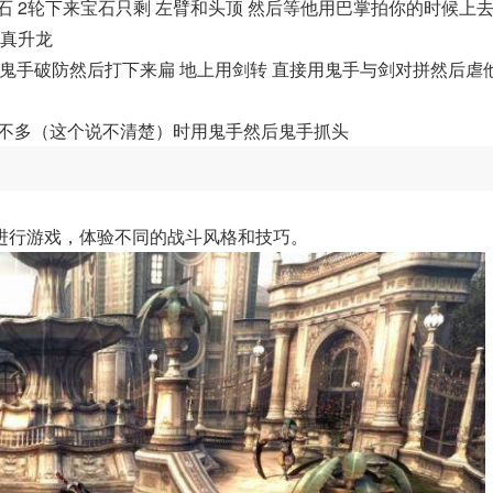
宝石 2轮下来宝石只剩 左臂和头顶 然后等他用巴掌拍你的时候上
接真升龙
用鬼手破防然后打下来扁 地上用剑转 直接用鬼手与剑对拼然后虐
到差不多（这个说不清楚）时用鬼手然后鬼手抓头
进行游戏，体验不同的战斗风格和技巧。