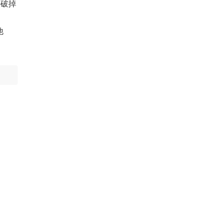
去破掉
他