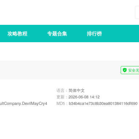
攻略教程
专题合集
排行榜
安全
语言：
简体中文
更新：
2026-06-08 14:12
ultCompany.DevilMayCry4
MD5：
b34b4ca1e73c8b30ea801384116df690