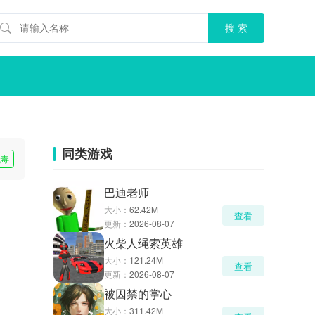
同类游戏
无毒
巴迪老师
大小：
62.42M
查看
更新：
2026-08-07
火柴人绳索英雄
大小：
121.24M
查看
更新：
2026-08-07
被囚禁的掌心
大小：
311.42M