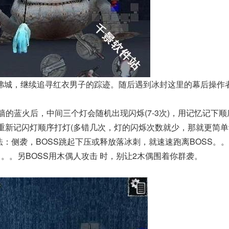
弗城，继续追寻红衣男子的踪迹。随后遇到冰封这里的幕后操作者
墙的蓝火后，中间三个灯会随机出现闪烁(7-3次)，用记忆记下顺
，重新记闪灯顺序打灯(多错几次，灯的闪烁次数就少，那就更简
S打 法：侧袭，BOSS跳起下压或释放落冰刺，就速速跑离BOSS。
。。。另BOSS用木偶人攻击 时，别让2木偶围着你群袭。