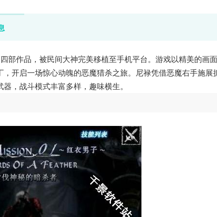
息
第四部作品，被民间大神完美移植至手机平台。游戏以精美的画
丁，开启一场惊心动魄的恶魔猎杀之旅。尼禄凭借恶魔右手施展
武器，战斗模式丰富多样，趣味横生。