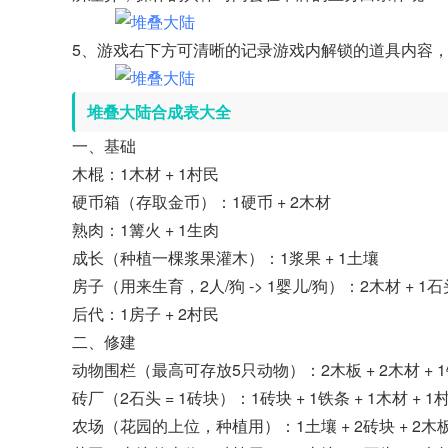
5、游戏右下方可清晰的记录游戏内解锁的道具内容
堆叠大陆
合成表大全
一、基础
木棍：1木材 + 1村民
硬币箱（存取金币）：1硬币 + 2木材
熟肉：1篝火 + 1生肉
成长（种植一棵浆果灌木）：1浆果 + 1土壤
房子（用来生育，2人/狗 -> 1婴儿/狗）：2木材 + 1石头
后代：1房子 + 2村民
二、修建
动物围栏（最高可存放5只动物）：2木板 + 2木材 + 1
砖厂（2石头 = 1砖块）：1砖块 + 1铁条 + 1木材 + 1
农场（花园的上位，种植用）：1土壤 + 2砖块 + 2木板