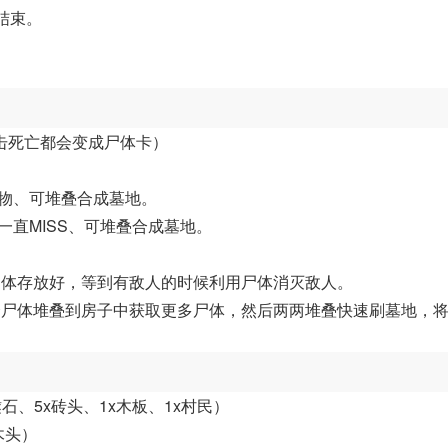
结束。
击死亡都会变成尸体卡）
动物、可堆叠合成墓地。
一直MISS、可堆叠合成墓地。
尸体存放好，等到有敌人的时候利用尸体消灭敌人。
个尸体堆叠到房子中获取更多尸体，然后两两堆叠快速刷墓地，
、5x砖头、1x木板、1x村民）
木头）