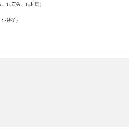
、1×石头、1×村民）
1×铁矿）