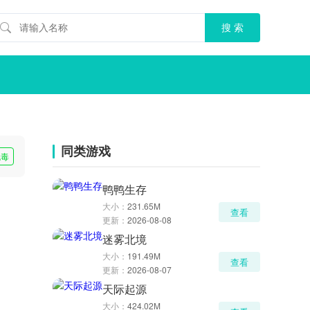
同类游戏
无毒
鸭鸭生存
大小：
231.65M
查看
更新：
2026-08-08
迷雾北境
大小：
191.49M
查看
更新：
2026-08-07
天际起源
大小：
424.02M