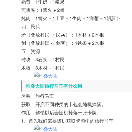
奶昔：1牛奶 + 1浆果
煎蛋卷：1篝火 + 2蛋
炖肉：1篝火 + 1土豆 + 1生肉 + 1洋葱 + 1胡萝卜
四、民兵
矛（叠放村民 -> 民兵）：1木材 + 2木棍
剑（叠放村民 -> 剑客）：1铁条 + 2木棍
五、资源
砖块：3石头 + 1村民
木板：3木材 + 1村民
堆叠大陆旅行马车有什么用
名称：旅行马车
获取：开启不同种类的卡包会随机掉落。
作用：解锁以后会随机掉落一张卡牌。
1、首先我们需要随机获取卡包中的旅行马车。