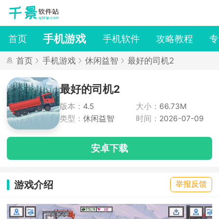
手机游戏
首页
手机软件
攻略教程
专
首页
手机游戏
休闲益智
最好的司机2
最好的司机2
版本：
4.5
大小：
66.73M
类型：
休闲益智
时间：
2026-07-09
安卓下载
游戏介绍
举报反馈