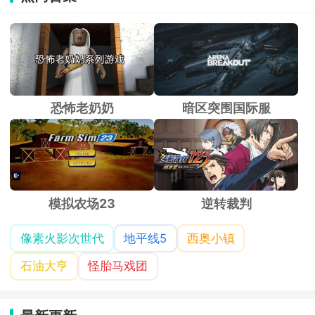
恐怖老奶奶
暗区突围国际服
模拟农场23
逆转裁判
像素火影次世代
地平线5
西奥小镇
石油大亨
怪胎马戏团