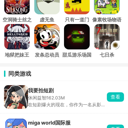
空洞骑士丝之
虚无鱼
只有一道门
像素牧场物语
歌
地狱把妹王
发条总动员
甜瓜游乐场国
七日杀
际服
同类游戏
我要拍短剧
查看
休闲益智
162.03M
在短剧爆火的现在，你作为一名从影视
学院毕业的大学生，毅然投身新兴短剧
行业。游戏中，你需要成立公司，招募
演员，从构思剧本、选择题材到短剧上
miga world国际服
线，全程亲力亲为。签约演员时，需综