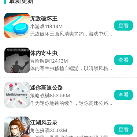
最新更新
无敌破坏王
查看
小游戏
118.14M
无敌破坏王画风清爽简约，游戏中玩家
操控小人，通过投掷圆盘来摧毁敌方所
有防御设施即可获胜，但若己方防御被
击碎则直接判定失败。看起来轻松简
体内寄生虫
单，实则每一局都是攻防博弈，你需要
查看
冒险解谜
124.13M
灵活规划攻击路径，同时时刻警惕对手
体内寄生虫移植自端游，以暗黑风格的
的反击。快速反应与精准操作缺一不
恐怖生存为主要玩法。玩家扮演一名不
可，稍有迟疑圆盘就会被弹回，防线瞬
幸感染致命寄生虫的幸存者，寄生虫正
间崩塌。
在吞噬你的身体，而你只剩一只手臂可
迷你高速公路
以使用。为了活下去，你必须深入阴暗
查看
策略战棋
853.56M
的实验室，搜寻止血绷带和驱虫疫苗来
作为迷你地铁的续作，迷你高速公路延
压制体内的寄生虫，同时收集枪械弹
续了简洁画面与模拟建设玩法精髓。玩
药，击退一波又一波恐怖的变异生物。
家化身城市交通网络设计师，需要巧妙
利用空间布局城市交通脉络，规避交通
江湖风云录
事故，确保城市高效运转。游戏中，玩
查看
角色扮演
35.03M
家自由绘制道路，一键连接房屋建筑，