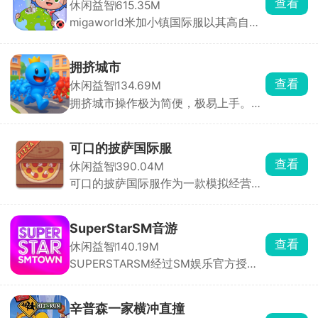
查看
休闲益智
615.35M
合评估其发展潜力、商业价值与资质，
migaworld米加小镇国际服以其高自由
随后通过专业培养提升他们的演技。随
度玩法收获了不少玩家的青睐，定制专
着演员知名度提升，短剧收益也将水涨
属卡通角色形象，进入到小镇内自由的
船高。
探索，与不同的角色展开互动，一起打
拥挤城市
卡多个地点场景，环境内所有的物品全
查看
休闲益智
134.69M
都能点击互动，搭建各种建筑物，还有
拥挤城市操作极为简便，极易上手。在
惊喜彩蛋等你去发现，书写你的小镇故
游戏里，你将化身为特定颜色小人的操
事。
控者，引领它们在城市的大街小巷中肆
意穿梭。游戏规则通俗易懂，当你的小
可口的披萨国际服
人群体数量超过其他玩家时，便能将对
查看
休闲益智
390.04M
方的小人纳入麾下，让自己的队伍愈发
可口的披萨国际服作为一款模拟经营兼
壮大；反之，若己方人数处于劣势，就
剧情的休闲游戏，经营你的披萨店，途
会惨遭对方吞噬，实力被削弱。在这场
中会遇到形形色色的客人，聆听他们的
激烈的角逐中，最终以人数最多者夺得
故事。可口的披萨国际服主要采用点击
第一名的桂冠。别看游戏玩法简单直
SuperStarSM音游
放置操作方式，在披萨上涂抹酱料，放
白，实则暗藏诸多技巧。何时主动出
查看
休闲益智
140.19M
置食材，最后进行拖动切割，根据顾客
击、何时暂避锋芒，都需要玩家精心谋
SUPERSTARSM经过SM娱乐官方授
的口味需求，使用各种各样的食材进行
划。每一次决策都可能影响战局走向，
权，里面收录的都是sm娱乐公司旗下
烹饪，满足不同顾客的味蕾，将我们的
每一次吞噬与被吞噬都扣人心弦。它就
的音乐砖砌，依照歌曲节奏，在音符落
披萨店经营的蒸蒸日上。
像一个充满未知的竞技场，等待着玩家
到判定线的瞬间点击屏幕完成击打，精
去探索其中的奥秘。快来加入这场刺激
辛普森一家横冲直撞
准敲击即可积累分数、推进曲目演奏。