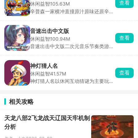
的挑战，看看你能否凭借智慧与策略，
查看
休闲益智
105.63M
除此之外，游戏还搭载了完整的闯关养
在这座拥挤的城市中称霸一方！
辛普森一家横冲直撞原汁原味还原辛普
成体系与实时PK竞技两大核心系统。满
森一家动画画风与无厘头喜剧风格。玩
足玩家竞技需求。
家可自由选用荷马、巴特、莉萨等经典
角色，在春田镇三大片区自由探索，驾
音速出击中文版
驶数十种风格迥异的载具，每辆车拥有
查看
休闲益智
100.94M
独立加速曲线与碰撞反馈，适配不同角
音速出击中文版二次元音乐节奏类游
色性格。玩法融合竞速、跑酷、道具收
戏，里面收录了海量的音乐曲库，设立
集多重机制。
了丰富的挑战关卡，还穿插了部分剧情
内容，能够更好的让各位玩家了解世界
神灯猜人名
观背景。跟随着音乐节奏开启指尖挑
查看
休闲益智
41.57M
战，非常考验玩家的手速和反应力，达
神灯猜人名以休闲互动猜谜为主要玩
成关卡任务成就，获得丰厚的奖励。
法，开局玩家要想一个希望被猜到的人
名，无论是现实生活中存在的还是虚拟
世界中的人物都可以，然后神灯就会开
相关攻略
始对玩家提问，玩家只需要回答是或不
是，几轮下来神灯就会猜到这个人。除
了最基础的问答，游戏还设置了很多其
天龙八部2飞龙战天辽国天牢机制
他的玩法，快来挑战吧！
分析