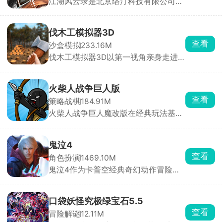
江湖风云录是北京络汀科技有限公司发
构建完善公路网，让城市焕发繁华生
行的一款纯正国风武侠角色扮演手游，
机。随着道路增多，需适时调整规划。
背景设定在中国古代武林，纷争四起、
特别加入色盲模式与暗黑模式，满足不
战乱不断。玩家扮演初入江湖的侠客，
同玩家需求。
伐木工模拟器3D
通过主线与支线任务逐步揭开江湖中的
查看
沙盒模拟
233.16M
恩怨情仇与阴谋诡计。游戏拥有超过
伐木工模拟器3D以第一视角亲身走进
120种武功秘籍，剑法、刀法、拳法自
茂密林区，完整体验从砍树、运输到加
由选择，技能组合丰富多样，炫酷招式
工、经营的全流程伐木生涯。自由选用
助你战无不胜。
斧头、电锯、伐木机等各式各样专业工
火柴人战争巨人版
具，深入林间砍伐，砍伐完成后，还需
查看
策略战棋
184.91M
通过车辆将原木安全运输到加工厂进行
火柴人战争巨人魔改版在经典玩法基础
切割、处理，一步步从无到有、从零开
上，加入了超级强大的巨人单位，让战
始搭建并运营属于自己的伐木场。
场从人海战术升级为巨兽碾压，战斗场
面更震撼、策略更粗暴。开局必须先造
鬼泣4
矿工，自动开采金矿，获取黄金，摧毁
查看
角色扮演
1469.10M
敌方的雕像。
鬼泣4作为卡普空经典奇幻动作冒险游
戏鬼泣系列的第四部作品，被民间大神
完美移植至手机平台。游戏以精美的画
面、酷炫的特效与超爽的打击感著称，
口袋妖怪究极绿宝石5.5
玩家可操控尼禄或但丁，开启一场惊心
查看
冒险解谜
12.11M
动魄的恶魔猎杀之旅。尼禄凭借恶魔右