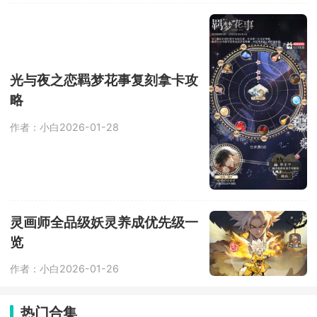
光与夜之恋羁梦花事复刻拿卡攻
略
作者：小白
2026-01-28
灵画师全品级妖灵养成优先级一
览
作者：小白
2026-01-26
热门合集