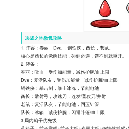
决战之地微氪攻略
1. 阵容：春丽，Dva ，钢铁侠，酋长，老鼠。
核心是酋长的觉醒技能，碰到必选，选不到就重开。
2. 装备：
春丽：吸血，受伤加能量，减伤护腕/血上限
Dva：复活队友，受伤加能量，减伤护腕/血上限
钢铁侠：暴击剑，暴击冰冻，节能电池
酋长：散射弓，攻速刀，连发/普攻刀/并射
老鼠：复活队友，节能电池，回蓝针管
队长：冰箱，减伤护腕，闪避斗篷/血上限
3.局内箱子优先级：
蓝箱子：酋长觉醒>酋长大招>春丽大招>钢铁侠觉醒>