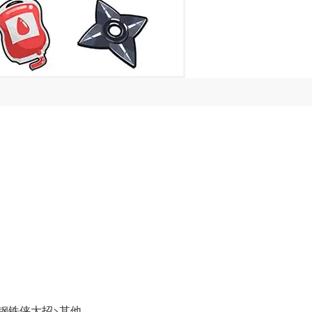
钢铁侠大招>其他