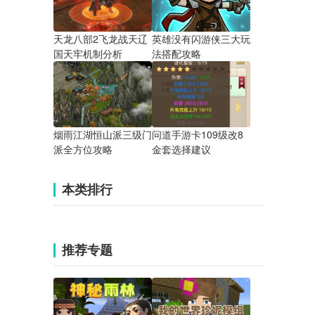
天龙八部2飞龙战天辽
英雄没有闪游侠三大玩
国天牢机制分析
法搭配攻略
烟雨江湖恒山派三级门
问道手游卡109级改8
派全方位攻略
金套选择建议
本类排行
推荐专题