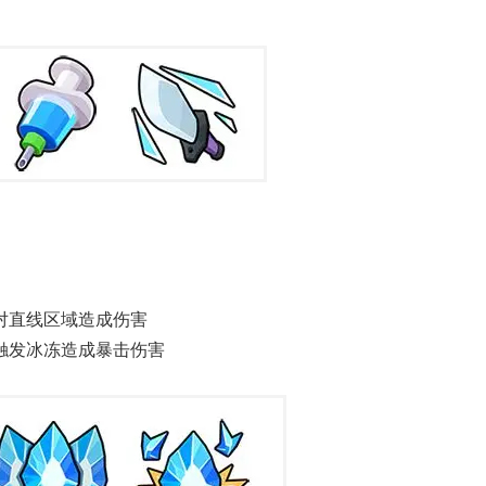
对直线区域造成伤害
触发冰冻造成暴击伤害