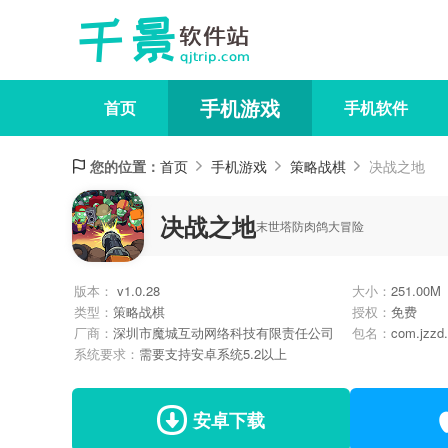
手机游戏
首页
手机软件
您的位置：
首页
手机游戏
策略战棋
决战之地
决战之地
末世塔防肉鸽大冒险
版本：
v1.0.28
大小：
251.00M
类型：
策略战棋
授权：
免费
厂商：
深圳市魔城互动网络科技有限责任公司
包名：
com.jzzd
系统要求：
需要支持安卓系统5.2以上
安卓下载