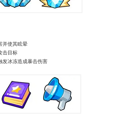
害并使其眩晕
攻击目标
触发冰冻造成暴击伤害