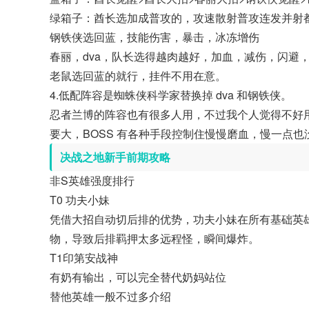
绿箱子：酋长选加成普攻的，攻速散射普攻连发并射
钢铁侠选回蓝，技能伤害，暴击，冰冻增伤
春丽，dva，队长选得越肉越好，加血，减伤，闪避
老鼠选回蓝的就行，挂件不用在意。
4.低配阵容是蜘蛛侠科学家替换掉 dva 和钢铁侠。
忍者兰博的阵容也有很多人用，不过我个人觉得不好用，
要大，BOSS 有各种手段控制住慢慢磨血，慢一点
决战之地新手前期攻略
非S英雄强度排行
T0 功夫小妹
凭借大招自动切后排的优势，功夫小妹在所有基础英
物，导致后排羁押太多远程怪，瞬间爆炸。
T1印第安战神
有奶有输出，可以完全替代奶妈站位
替他英雄一般不过多介绍