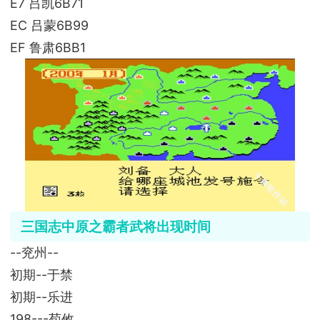
E7 吕凯6B71
EC 吕蒙6B99
EF 鲁肃6BB1
三国志中原之霸者武将出现时间
--兖州--
初期--于禁
初期--乐进
198---荀攸