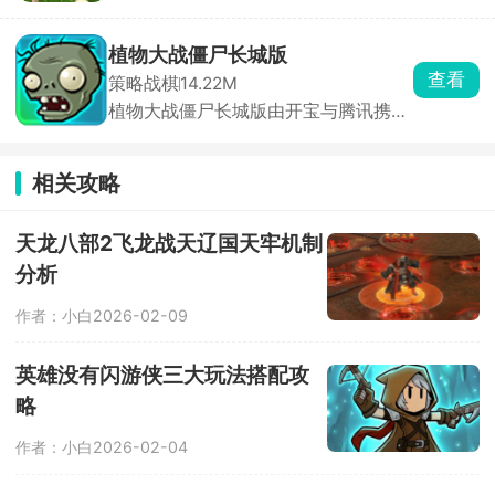
的英雄角色任由玩家随意派遣。这是一
点击或拖划模式，且设有离线挂机机
款围绕塔防布阵和英雄养成展开的策略
制，让角色在玩家离线时也能持续战斗
游戏，放置不同的塔种，派遣英雄安置
积累资源。
植物大战僵尸长城版
在不同的未知，随时做出迅速调整策略
查看
策略战棋
14.22M
的决策，应对变幻莫测的敌人。
植物大战僵尸长城版由开宝与腾讯携手
打造，将经典策略塔防游戏融入中国元
素。游戏以长城为背景，新增灵符僵
尸、怨灵僵尸等特色中国僵尸，搭配6
相关攻略
大经典关卡，带来全新游戏体验。玩法
模式丰富多样，除冒险模式外，更有长
城关卡、生存模式、无尽模式等挑战。
天龙八部2飞龙战天辽国天牢机制
内置冒险、迷你等五大趣味小游戏，逐
分析
步提升玩家策略布局能力，最终迎战终
极BOSS秦始皇。
作者：小白
2026-02-09
英雄没有闪游侠三大玩法搭配攻
略
作者：小白
2026-02-04