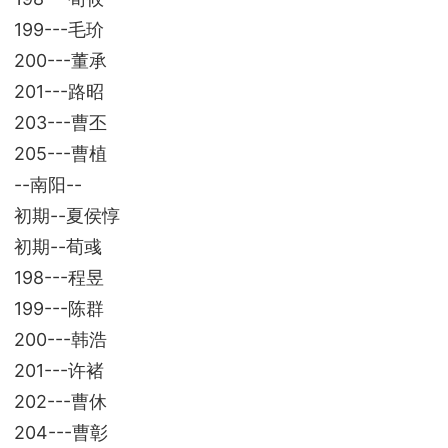
199---毛玠
200---董承
201---路昭
203---曹丕
205---曹植
--南阳--
初期--夏侯惇
初期--荀彧
198---程昱
199---陈群
200---韩浩
201---许褚
202---曹休
204---曹彰