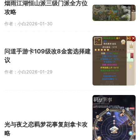
烟雨江湖恒山派三级门派全方位
攻略
作者：小白
2026-01-30
问道手游卡109级改8金套选择建
议
作者：小白
2026-01-29
光与夜之恋羁梦花事复刻拿卡攻
略