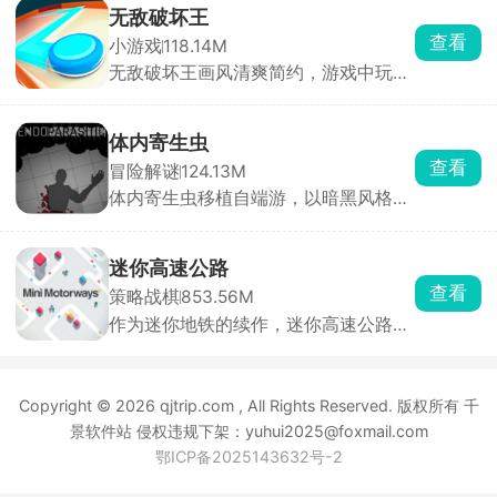
的危险世界中求生，同时与多位性格迥
逃生。
无敌破坏王
异的男性角色建立亲密关系。游戏采用
查看
小游戏
118.14M
分支叙事机制，每一次对话选项都至关
无敌破坏王画风清爽简约，游戏中玩家
重要，将直接影响角色关系走向与最终
操控小人，通过投掷圆盘来摧毁敌方所
结局。浪漫、悬疑与惊悚三重氛围交
有防御设施即可获胜，但若己方防御被
织，带来前所未有的沉浸式剧情体验。
击碎则直接判定失败。看起来轻松简
体内寄生虫
单，实则每一局都是攻防博弈，你需要
查看
冒险解谜
124.13M
灵活规划攻击路径，同时时刻警惕对手
体内寄生虫移植自端游，以暗黑风格的
的反击。快速反应与精准操作缺一不
恐怖生存为主要玩法。玩家扮演一名不
可，稍有迟疑圆盘就会被弹回，防线瞬
幸感染致命寄生虫的幸存者，寄生虫正
间崩塌。
在吞噬你的身体，而你只剩一只手臂可
迷你高速公路
以使用。为了活下去，你必须深入阴暗
查看
策略战棋
853.56M
的实验室，搜寻止血绷带和驱虫疫苗来
作为迷你地铁的续作，迷你高速公路延
压制体内的寄生虫，同时收集枪械弹
续了简洁画面与模拟建设玩法精髓。玩
药，击退一波又一波恐怖的变异生物。
家化身城市交通网络设计师，需要巧妙
利用空间布局城市交通脉络，规避交通
Copyright © 2026 qjtrip.com , All Rights Reserved. 版权所有 千
事故，确保城市高效运转。游戏中，玩
家自由绘制道路，一键连接房屋建筑，
景软件站 侵权违规下架：yuhui2025@foxmail.com
构建完善公路网，让城市焕发繁华生
鄂ICP备2025143632号-2
机。随着道路增多，需适时调整规划。
特别加入色盲模式与暗黑模式，满足不