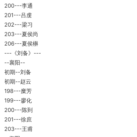
200---李通
201---吕虔
202---梁习
203---夏侯尚
206---夏侯楙
---《刘备》---
--襄阳--
初期--刘备
初期--赵云
198---糜芳
199---廖化
200---陈到
201---徐庶
203---王甫