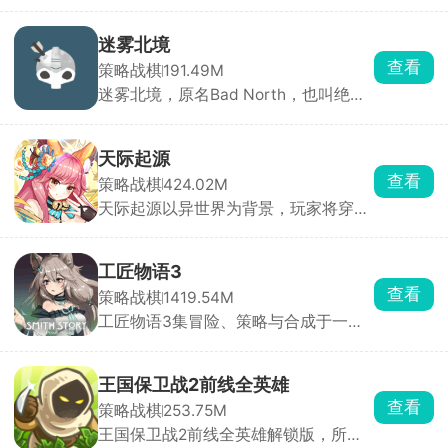
营与塔防射击双重玩法,游戏中你将扮演
一只勇敢的鸭子，在末日世界中展开求
生之旅。白天是建设时间，你需要收集
迷雾北境
资源、升级基地，建造机枪塔、激光
查看
策略战棋
191.49M
塔、兵营等各类防御建筑，经营好自己
迷雾北境，原名Bad North，也叫绝境
的家园。夜晚则是战斗时刻，僵尸大军
北方、北方绝境，是一款经典的实时策
倾巢而出，你需派遣鸭鸭战士冲出重
略塔防手游，由Steam移植而来。游戏
围，在不同的末日场景中厮杀求生。
将你带入神秘的北欧世界，在这里，你
天际起源
化身勇敢王子或维京首领，肩负保卫家
查看
策略战棋
424.02M
园、抵御入侵的重任。它构建了由50余
天际起源以异世界为背景，玩家将穿越
座随机生成岛屿组成的广阔世界，每座
至两万年后的未来，携手美少女战队征
岛屿天气、地形和建筑布局独特，充满
讨邪恶路西法，拯救濒危世界。游戏采
新鲜感与探索乐趣。游戏内设计了步
用精致的二次元卡通画风，打造出沉浸
兵、弓箭手、长矛兵等多个兵种，每个
工匠物语3
式奇幻体验。玩家可自由收集数百位特
兵种技能特点鲜明，玩家可依据关卡敌
查看
策略战棋
1419.54M
色角色，通过策略搭配组建专属梦幻阵
人特性巧妙搭配，以克敌制胜。虽玩法
工匠物语3集冒险、策略与合成于一
容，体验深度养成乐趣。丰富的主线剧
简单易上手，但难度颇高，特殊兵种、
身，玩家将继承爷爷的铁匠铺，踏上振
情与支线任务交织，让玩家在拯救世界
源源不断的援兵、强大火力攻击等难题
兴家业的旅程。游戏以深度合成系统为
的征程中感受跌宕起伏的史诗故事。
接踵而至。你需要运用智慧和技巧，制
核心，玩家需收集魔物素材、锻造书
定战略，以少胜多。快来下载游戏，化
王国保卫战2前线全英雄
等，合成精炼武器装备与药水。新增裁
身战场指挥官，在北欧战场开启一场热
查看
策略战棋
253.75M
缝、炼金、魔法合成等多元玩法，让游
血刺激的守卫家园之旅！
王国保卫战2前线全英雄解锁版，所有
戏体验更加丰富。操作轻松便捷，采用