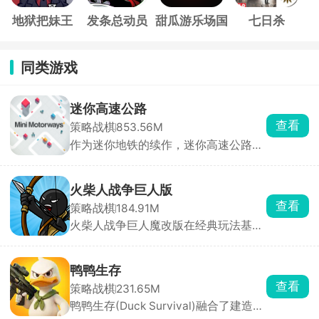
地狱把妹王
发条总动员
甜瓜游乐场国
七日杀
际服
同类游戏
迷你高速公路
查看
策略战棋
853.56M
作为迷你地铁的续作，迷你高速公路延
续了简洁画面与模拟建设玩法精髓。玩
家化身城市交通网络设计师，需要巧妙
利用空间布局城市交通脉络，规避交通
火柴人战争巨人版
事故，确保城市高效运转。游戏中，玩
查看
策略战棋
184.91M
家自由绘制道路，一键连接房屋建筑，
火柴人战争巨人魔改版在经典玩法基础
构建完善公路网，让城市焕发繁华生
上，加入了超级强大的巨人单位，让战
机。随着道路增多，需适时调整规划。
场从人海战术升级为巨兽碾压，战斗场
特别加入色盲模式与暗黑模式，满足不
面更震撼、策略更粗暴。开局必须先造
同玩家需求。
鸭鸭生存
矿工，自动开采金矿，获取黄金，摧毁
查看
策略战棋
231.65M
敌方的雕像。
鸭鸭生存(Duck Survival)融合了建造经