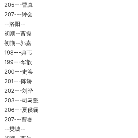
205---曹真
207---钟会
--洛阳--
初期--曹操
初期--郭嘉
198---典韦
199---华歆
200---史涣
201---陈矫
202---刘晔
203---司马懿
206---夏侯霸
207---曹睿
--樊城--