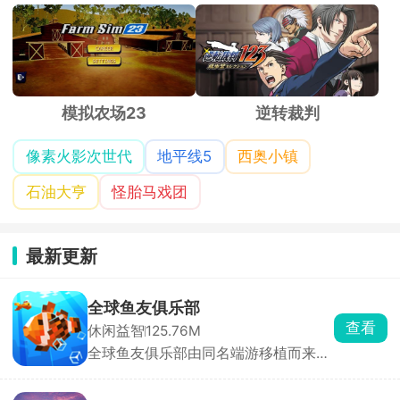
模拟农场23
逆转裁判
像素火影次世代
地平线5
西奥小镇
石油大亨
怪胎马戏团
最新更新
全球鱼友俱乐部
查看
休闲益智
125.76M
全球鱼友俱乐部由同名端游移植而来，
主打一个按自己节奏慢慢玩。游戏零压
力、零门槛，不需要复杂操作和烧脑思