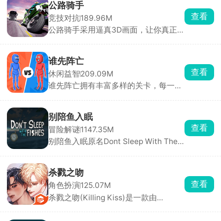
考，你只需要钓起各种各样的小鱼，解
公路骑手
锁图鉴，还能让同种鱼群繁殖后代。超
查看
竞技对抗
189.96M
多鱼缸主题任你挑选，搭配丰富装饰物
公路骑手采用逼真3D画面，让你真正
打造专属水族箱，画面精致、氛围温馨
感受到速度与风险并存的刺激，游戏保
治愈，沉浸式垂钓体验让人眼前一亮。
留了街机竞速的畅快手感，同时加入职
业模式与任务挑战，带来沉浸式驾驶体
谁先阵亡
验。你将驾驶摩托车在城市与公路上高
查看
休闲益智
209.09M
速穿行，通过超车、逆向驾驶赚取分数
谁先阵亡拥有丰富多样的关卡，每一关
与现金，车速越快得分越高。赚取的奖
的敌人与地形都不尽相同，难度还会随
励可用于升级或解锁全新摩托车，每款
着关卡推进逐步提升。在这里，玩家能
车型属性各异，任你挑选。
自由匹配不同对手，操控火柴人移动、
别陪鱼入眠
投掷武器展开激烈对战，可使用的武器
查看
冒险解谜
1147.35M
道具十分丰富，木棒、火箭炮、手雷等
别陪鱼入眠原名Dont Sleep With The
应有尽有。游戏目标简单直接，就是先
Fishes，又名海上60秒、60秒海洋
击倒对方赢得胜利。
版，是一款由DopplerGhost制作、从
Steam移植至手机端的末日恐怖生存游
杀戮之吻
戏。游戏采用PSX复古低多边形风格，
查看
角色扮演
125.07M
以第一人称视角展开。玩家扮演一名船
杀戮之吻(Killing Kiss)是一款由
长，船只正在沉没，你只有60秒的逃生
StoryTaco.inc推出的BL题材恋爱视觉
时间。你需要在极短时间内挑选三名可
小说手游，玩家将扮演主角，在黑手党
靠船员、打捞关键物资、搭配道具完成