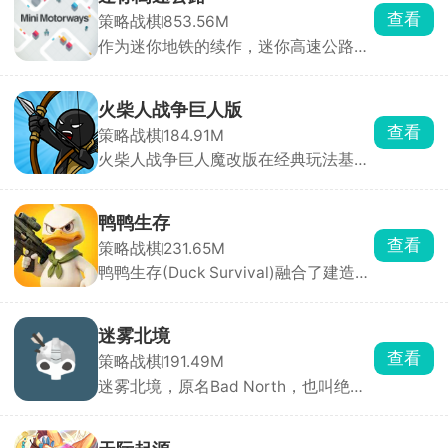
查看
策略战棋
853.56M
作为迷你地铁的续作，迷你高速公路延
续了简洁画面与模拟建设玩法精髓。玩
家化身城市交通网络设计师，需要巧妙
利用空间布局城市交通脉络，规避交通
火柴人战争巨人版
事故，确保城市高效运转。游戏中，玩
查看
策略战棋
184.91M
家自由绘制道路，一键连接房屋建筑，
火柴人战争巨人魔改版在经典玩法基础
构建完善公路网，让城市焕发繁华生
上，加入了超级强大的巨人单位，让战
机。随着道路增多，需适时调整规划。
场从人海战术升级为巨兽碾压，战斗场
特别加入色盲模式与暗黑模式，满足不
面更震撼、策略更粗暴。开局必须先造
同玩家需求。
鸭鸭生存
矿工，自动开采金矿，获取黄金，摧毁
查看
策略战棋
231.65M
敌方的雕像。
鸭鸭生存(Duck Survival)融合了建造经
营与塔防射击双重玩法,游戏中你将扮演
一只勇敢的鸭子，在末日世界中展开求
生之旅。白天是建设时间，你需要收集
迷雾北境
资源、升级基地，建造机枪塔、激光
查看
策略战棋
191.49M
塔、兵营等各类防御建筑，经营好自己
迷雾北境，原名Bad North，也叫绝境
的家园。夜晚则是战斗时刻，僵尸大军
北方、北方绝境，是一款经典的实时策
倾巢而出，你需派遣鸭鸭战士冲出重
略塔防手游，由Steam移植而来。游戏
围，在不同的末日场景中厮杀求生。
将你带入神秘的北欧世界，在这里，你