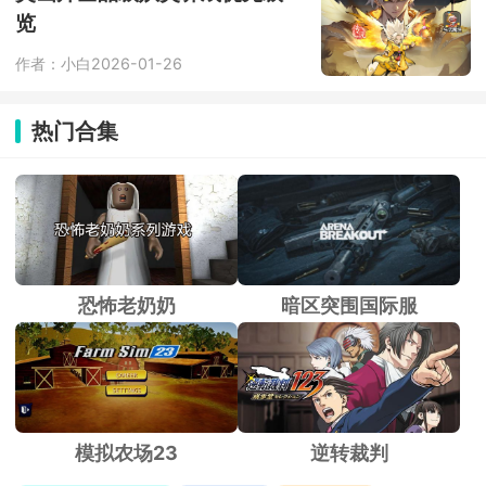
览
作者：小白
2026-01-26
热门合集
恐怖老奶奶
暗区突围国际服
模拟农场23
逆转裁判