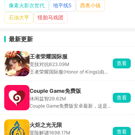
像素火影次世代
地平线5
西奥小镇
石油大亨
怪胎马戏团
最新更新
王者荣耀国际服
查看
竞技对抗
623.09M
王者荣耀国际服(Honor of Kings)由腾
讯天美工作室开发、Level Infinite在海
外发行，能够与海外玩家一同进入峡谷
开启5V5MOBA竞技对战。英雄角色形
Couple Game免费版
象带有欧美特点，领取专享福利，免费
查看
休闲益智
29.62M
获得海量精美皮肤，扮演不同的职业角
Couple Game免费版安卓最新，这是一
色，在王者峡谷进行5v5战斗，推掉敌
款真心话大冒险休闲小游戏，里面收录
方水晶来获得游戏的胜利。
了各种各样的真心话大冒险问答题目，
设立了温和、热辣以及猛烈三种模式，
火炬之光无限
获取随机题目，适用于情侣或者朋友之
查看
冒险解谜
1698.17M
间的问答，使其更加的了解彼此，拉近