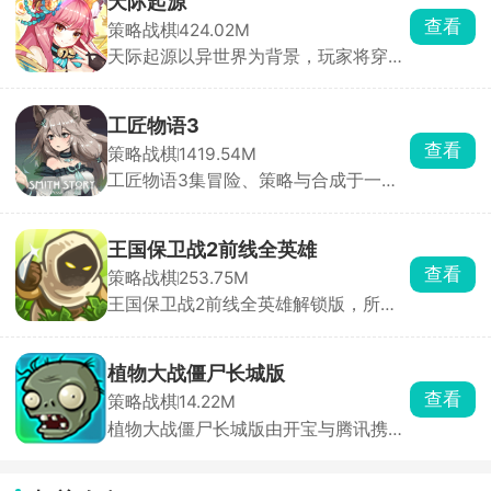
天际起源
化身勇敢王子或维京首领，肩负保卫家
查看
策略战棋
424.02M
园、抵御入侵的重任。它构建了由50余
天际起源以异世界为背景，玩家将穿越
座随机生成岛屿组成的广阔世界，每座
至两万年后的未来，携手美少女战队征
岛屿天气、地形和建筑布局独特，充满
讨邪恶路西法，拯救濒危世界。游戏采
新鲜感与探索乐趣。游戏内设计了步
用精致的二次元卡通画风，打造出沉浸
兵、弓箭手、长矛兵等多个兵种，每个
工匠物语3
式奇幻体验。玩家可自由收集数百位特
兵种技能特点鲜明，玩家可依据关卡敌
查看
策略战棋
1419.54M
色角色，通过策略搭配组建专属梦幻阵
人特性巧妙搭配，以克敌制胜。虽玩法
工匠物语3集冒险、策略与合成于一
容，体验深度养成乐趣。丰富的主线剧
简单易上手，但难度颇高，特殊兵种、
身，玩家将继承爷爷的铁匠铺，踏上振
情与支线任务交织，让玩家在拯救世界
源源不断的援兵、强大火力攻击等难题
兴家业的旅程。游戏以深度合成系统为
的征程中感受跌宕起伏的史诗故事。
接踵而至。你需要运用智慧和技巧，制
核心，玩家需收集魔物素材、锻造书
定战略，以少胜多。快来下载游戏，化
王国保卫战2前线全英雄
等，合成精炼武器装备与药水。新增裁
身战场指挥官，在北欧战场开启一场热
查看
策略战棋
253.75M
缝、炼金、魔法合成等多元玩法，让游
血刺激的守卫家园之旅！
王国保卫战2前线全英雄解锁版，所有
戏体验更加丰富。操作轻松便捷，采用
的英雄角色任由玩家随意派遣。这是一
点击或拖划模式，且设有离线挂机机
款围绕塔防布阵和英雄养成展开的策略
制，让角色在玩家离线时也能持续战斗
游戏，放置不同的塔种，派遣英雄安置
积累资源。
植物大战僵尸长城版
在不同的未知，随时做出迅速调整策略
查看
策略战棋
14.22M
的决策，应对变幻莫测的敌人。
植物大战僵尸长城版由开宝与腾讯携手
打造，将经典策略塔防游戏融入中国元
素。游戏以长城为背景，新增灵符僵