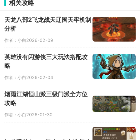
尸、怨灵僵尸等特色中国僵尸，搭配6
相关攻略
大经典关卡，带来全新游戏体验。玩法
模式丰富多样，除冒险模式外，更有长
城关卡、生存模式、无尽模式等挑战。
天龙八部2飞龙战天辽国天牢机制
内置冒险、迷你等五大趣味小游戏，逐
分析
步提升玩家策略布局能力，最终迎战终
极BOSS秦始皇。
作者：小白
2026-02-09
英雄没有闪游侠三大玩法搭配攻
略
作者：小白
2026-02-04
烟雨江湖恒山派三级门派全方位
攻略
作者：小白
2026-01-30