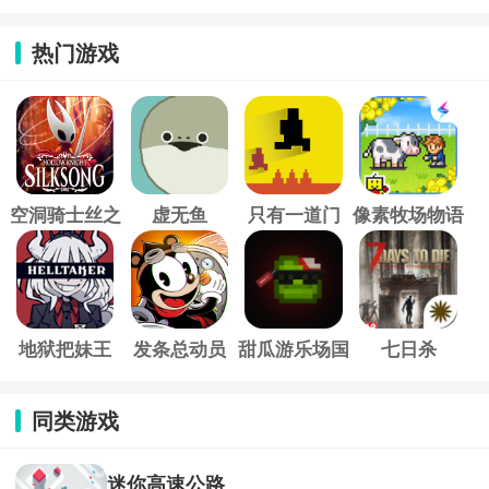
热门游戏
空洞骑士丝之
虚无鱼
只有一道门
像素牧场物语
歌
地狱把妹王
发条总动员
甜瓜游乐场国
七日杀
际服
同类游戏
迷你高速公路