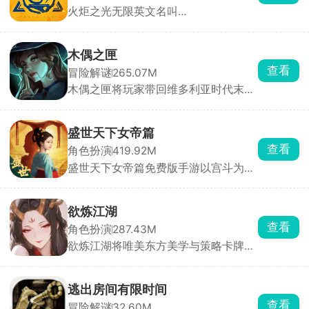
火炬之光无限英文名叫
彼此的距离。
Torchlight:Infinite，是火炬之光的全新
续作，故事背景设定于Torchlight II
200年后，Ember Tech席卷Leptis，黑
木偶之匣
暗却悄然吞噬生命。玩家将携手精英英
查看
冒险解谜
265.07M
雄团队，踏上对抗黑暗、恢复光明的征
木偶之匣将玩家带回维多利亚时代末期
途。游戏提供5大独特英雄、24种天
的神秘世界。游戏中，你化身探索者或
赋、200+传奇装备及230+强大技能，
神秘木偶师，踏入一座弥漫着诡异氛围
构建无限可能，适配多元游戏风格。
的木偶庄园。随着深入探索，索恩家族
盛世天下女帝篇
消失的惊天秘密逐渐揭开面纱。游戏采
查看
角色扮演
419.92M
用碎片化叙事方式，剧情并非单一线性
盛世天下女帝篇免费版手游以宫斗为
展开，而是需要你通过收集线索、破解
主，恋爱、成长逆袭、权谋争斗为辅，
机关，从对话、文档及场景细节中抽丝
玩家将从一名小小的宫女视角开始，在
剥茧，还原事件全貌。
这个盛唐世纪之中挣扎成长，在特定的
欲炼江湖
剧情对话环节当中选择相应的对话选项
查看
角色扮演
287.43M
来触发不同的对话内容，不同的选择后
欲炼江湖将唯美东方美学与策略卡牌战
续所解锁的剧情也会不同，运筹帷幄，
斗深度融合。玩家化身一代宗师，在江
拼接自己的头脑和策略，登上女帝之
湖中招募并培养各具特色的红颜侠女，
位。
组建专属最强阵容，闯荡武林称霸天
逃出房间有限时间
下。战斗中可合理组合侠客羁绊与技
查看
冒险解谜
32.60M