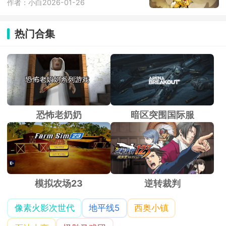
作者：小白
2026-01-26
热门合集
恐怖老奶奶
暗区突围国际服
模拟农场23
逆转裁判
像素火影次世代
地平线5
西奥小镇