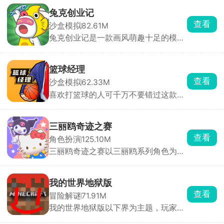
配与多角色切换战斗‌，包含装备合成、
解锁。
宝石镶嵌及佣兵团技能等玩法，全新关
兔克创业记
卡和地下城冒险‌。游戏背景为艾诺迪亚
查看
沙盒模拟
82.61M
中两个势力的斗争故事，玩家将见证它
兔克创业记是一款画风萌趣十足的模拟
们的结局。
经营佳作，以工厂流水线的组织管理为
核心主题。在游戏中，玩家化身创业
者，开启属于自己的工厂经营之旅，掌
篮球经理
管一间专属的工厂车间。在这里，你将
查看
沙盒模拟
62.33M
带领一群个性鲜明、活力满满的兔子员
喜欢打篮球的人可千万不要错过这款游
工，齐心协力搭建出一条条干净又卫生
戏，这是一个超真实的篮球模拟经营游
的流水线。这些流水线可不一般，上面
戏，让你化身篮球俱乐部老板，全方位
生产的产品都是大家耳熟能详的。从香
掌控球队运营。从招募潜力球员、精心
气四溢的烤鸭，到清甜可口的珍珠奶
三丽鸥奇迹之赛
培养训练，到高薪签约知名教练；从巧
茶；从消暑解渴的西瓜棒冰，到曾经风
查看
角色扮演
125.10M
妙安排战术布局，到精细管理财务收
靡一时的大哥大手机，各种商品琳琅满
三丽鸥奇迹之赛以三丽鸥系列角色为主
支，每一项事务都需你亲力亲为，沉浸
目。随着游戏进程推进，玩家能不断解
角，画风清新可爱，瞬间就能戳中你的
感十足。在游戏里，你要从最真实的业
锁新的商品种类，丰富工厂的生产线。
萌点。游戏玩法丰富多样，你可以和朋
余联赛起步，逐步提升球员实力。同
在经营过程中，需要合理规划资源、调
友在明星小镇悠闲和平发展，也能投身
时，在球员市场中慧眼识珠，挖掘最具
配人员，让工厂高效运转。看着自己的
我的世界地狱版
竞技模式，来一场热血比拼。多样的地
潜力的新秀，组建属于自己的梦幻球
工厂从默默无闻到逐渐壮大，那种成就
查看
冒险解谜
71.91M
图场景，任你自由探索，处处藏着惊
队。制定合理战术与轮换策略，带领球
感油然而生，快来体验这场充满趣味与
我的世界地狱版以下界为主题，玩家从
喜。这里有赛车决斗、障碍挑战等创新
队与各地经理人们展开激烈角逐。凭借
挑战的创业之旅吧！
砍伐树木起步，打造初始武器，再深入
玩法，充满未知与挑战。你可以挑选心
你的智慧与谋略，击败对手，一路披荆