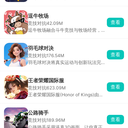
手游，游戏中玩家将化身召唤师召唤不
同的英雄在地图中开启对抗赛。游戏内
拥有70多位来自全球各国历史与神话的
逗牛牧场
经典角色，技能机制多达27种 ，操控
查看
竞技对抗
42.09M
喜欢的英雄角色进入到实时对战中，根
逗牛牧场融合斗牛竞技与牧场经营，画
据自己英雄的分路和推荐路线去对线和
风精美治愈，卡通人物搭配搞怪音效，
刷野，推掉敌方基地即可拿下胜利。
全程诙谐十足。核心玩法以斗牛对战为
主，玩家拖动不同能量的小牛进入对应
羽毛球对决
赛道与对手对抗，同时可使用魔法能量
查看
竞技对抗
176.54M
卡加持战斗力，卡牌搭配与能量管理直
羽毛球对决将真实运动与创新玩法完美
接影响胜负，用牛打掉对手的牛、冲破
融合，玩家化身怀揣梦想的羽毛球选
对方栅栏即可获胜。
手，从街头球场一路征战至世界顶级赛
事。游戏采用先进物理引擎，精准还原
王者荣耀国际服
羽毛球飞行轨迹、击球力度与旋转效
查看
竞技对抗
623.09M
果，每一次挥拍都充满真实打击感。竖
王者荣耀国际服(Honor of Kings)由腾
屏操作设计，单手滑动即可模拟挥拍，
讯天美工作室开发、Level Infinite在海
轻松上手。
外发行，能够与海外玩家一同进入峡谷
开启5V5MOBA竞技对战。英雄角色形
公路骑手
象带有欧美特点，领取专享福利，免费
查看
竞技对抗
189.96M
获得海量精美皮肤，扮演不同的职业角
公路骑手采用逼真3D画面，让你真正
色，在王者峡谷进行5v5战斗，推掉敌