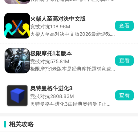
感受到速度与风险并存的刺激，游戏保
方水晶来获得游戏的胜利。
留了街机竞速的畅快手感，同时加入职
业模式与任务挑战，带来沉浸式驾驶体
火柴人至高对决中文版
验。你将驾驶摩托车在城市与公路上高
查看
竞技对抗
108.96M
速穿行，通过超车、逆向驾驶赚取分数
火柴人至高对决中文版2026最新游戏
与现金，车速越快得分越高。赚取的奖
内提供了单人模式、双人对战模式以及
励可用于升级或解锁全新摩托车，每款
幸存模式多样的玩法。这是一款以火柴
车型属性各异，任你挑选。
人为主题打造的战斗冒险类手游，操控
极限摩托1老版本
火柴人进入到不同的玩法模式之下开启
查看
竞技对抗
575.81M
各种热血的竞技PK，充分展示对决技
极限摩托1老版本是经典摩托题材竞速
巧，获得胜利即可解锁精美皮肤和武
游戏极限摩托系列的初代怀旧版本，完
器，获得战斗荣誉。
整保留了初代最纯粹、最复古的核心玩
法与专属内容，为玩家准备了数十款风
奥特曼格斗进化3
格经典摩托车型，从轻便越野款到强劲
查看
竞技对抗
2808.83M
竞速款一应俱全，涵盖城市街道、山地
奥特曼格斗进化3由经典奥特曼IP正版
坡道、野外赛道等多元环境，让玩家可
打造而来，高度还原特摄原作的世界观
以自由驰骋、尽情闯关，沉浸式体验初
与战斗氛围，为玩家带来沉浸式的热血
代极限摩托独有的竞速快感与探索乐
对战体验。在游戏中，玩家可自由选择
趣。
相关攻略
历代经典奥特曼参战，在城市废墟、荒
野、外星基地等经典战场中，与怪兽、