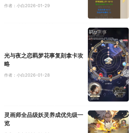
作者：小白
2026-01-29
光与夜之恋羁梦花事复刻拿卡攻
略
作者：小白
2026-01-28
灵画师全品级妖灵养成优先级一
览