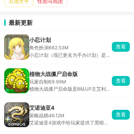
石油大亨
怪胎马戏团
最新更新
小忍计划
查看
角色扮演
662.53M
小忍计划（现已更名为手办计划）是一
款别具一格的3D少女养成模拟手游。
游戏采用第一人称视角，画质精致，将
少女小忍刻画得生动形象，多样的地图
植物大战僵尸启命版
场景搭配随场景变化的音效，带来别具
查看
玩家自制
69.99M
一格的体验。它集养成、互动和冒险于
植物大战僵尸启命版是B站UP主艾利斯
一体，操作简单易上手，打破传统恋爱
ZERO打造的PVZ同人游戏，在原版基
养成模式。玩家能与小忍随时对话互
础上创新融入超级加特林射手、时间向
动，完成各种日常任务提升技能，感情
日葵等特色植物与僵尸。游戏不仅保留
迅速升温，体验甜蜜恋爱。游戏还有独
艾诺迪亚4
了抵御僵尸的核心玩法，更通过多样关
特的服装系统，玩家可随心为小忍搭配
查看
策略战棋
46.12M
卡地图、新增的铲子与推车机制，极大
穿着，甚至亲手设计独一无二的华丽衣
艾诺迪亚4游戏中给玩家提供了黑暗骑
提升了策略性与操作性。推车可移动已
服。在这里，你能沉浸式感受与虚拟角
士、忍者等六大职业，支持自由属性分
种植植物，让防线调整更加灵活多变。
色小忍的甜蜜生活，精彩故事情节等你