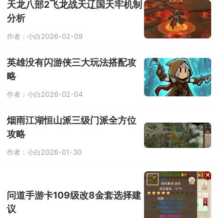
宇宙人展开激烈对决。
天龙八部2飞龙战天辽国天牢机制
分析
作者：小白
2026-02-09
英雄没有闪游侠三大玩法搭配攻
略
作者：小白
2026-02-04
烟雨江湖恒山派三级门派全方位
攻略
作者：小白
2026-01-30
问道手游卡109级改8金套选择建
议