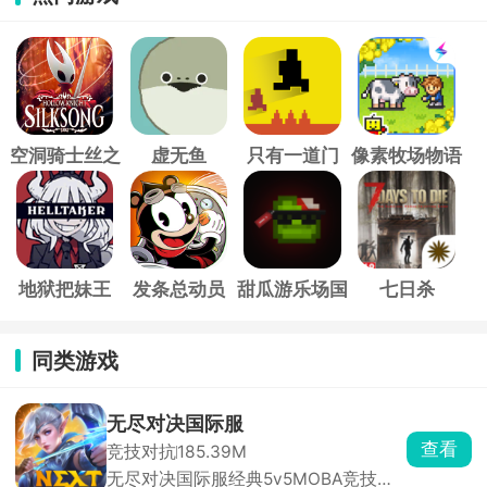
空洞骑士丝之
虚无鱼
只有一道门
像素牧场物语
歌
地狱把妹王
发条总动员
甜瓜游乐场国
七日杀
际服
同类游戏
无尽对决国际服
查看
竞技对抗
185.39M
无尽对决国际服经典5v5MOBA竞技类