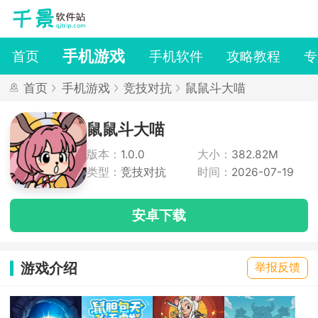
手机游戏
首页
手机软件
攻略教程
专
首页
手机游戏
竞技对抗
鼠鼠斗大喵
鼠鼠斗大喵
版本：
1.0.0
大小：
382.82M
类型：
竞技对抗
时间：
2026-07-19
安卓下载
游戏介绍
举报反馈