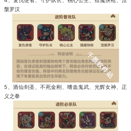
4、复仇使者、守护队长、桃心公主、猎魔快枪、涅
槃罗汉
5、酒仙剑圣、不死金刚、嗜血鬼武、光辉女神、正
义之拳