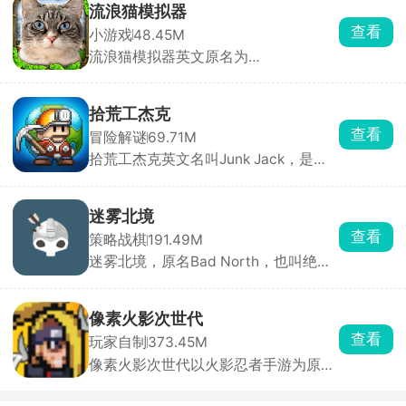
女，她们外貌各异、技能定位不同，可
流浪猫模拟器
自由搭配阵容释放全力。游戏主打放置
查看
小游戏
48.45M
闯关自动战斗，支持跳过战斗与离线挂
流浪猫模拟器英文原名为
机，解放双手轻松养成。
StrayCatSim，由海外游戏工作室
Gluten Free Games LLC打造，化身一
只渺小的流浪猫咪，置身于繁华却又危
拾荒工杰克
机四伏的城市之中，体验颠沛流离、步
查看
冒险解谜
69.71M
步惊心的流浪生活。
拾荒工杰克英文名叫Junk Jack，是一
款像素风格的开放世界冒险探索手游。
玩家扮演拾荒工人杰克，在12个独特行
星之间穿梭旅行，收集材料、捕鱼、养
迷雾北境
牲畜、栽花、打怪、建住所，一切全靠
查看
策略战棋
191.49M
双手创造。玩法涵盖手工制作、烹调食
迷雾北境，原名Bad North，也叫绝境
品、酿造药水，数百种珍品等你收集，
北方、北方绝境，是一款经典的实时策
宝藏遍布每个角落。从温馨小家到异域
略塔防手游，由Steam移植而来。游戏
星球，每一处都是你的地盘。
将你带入神秘的北欧世界，在这里，你
像素火影次世代
化身勇敢王子或维京首领，肩负保卫家
查看
玩家自制
373.45M
园、抵御入侵的重任。它构建了由50余
像素火影次世代以火影忍者手游为原
座随机生成岛屿组成的广阔世界，每座
型，采用经典像素画风，主要以横版格
岛屿天气、地形和建筑布局独特，充满
斗竞技玩法开展，选择喜欢的忍者角
新鲜感与探索乐趣。游戏内设计了步