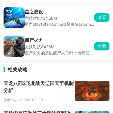
剪影风格横版动作闯关手游，以暗黑未
来科幻为背景，游戏采用写实像素画
风，2D横版卷轴玩法搭配极佳的打击感
星之战役
与操作感。你将扮演暗影忍者超级英
查看
竞技对抗
134.58M
雄，角色由不同颜色的光与暗影组成，
星之战役(StarCombat)是由Artstorm
手持武士刀闯入黑暗世界，铲除邪恶、
FZE官方打造的第一人称太空科幻飞行
拯救苍生。
射击手游，采用顶级3D立体建模技
术，搭配环绕音效，带来身临其境的太
僵尸火力
空飞行体验。你将驾驶多用途太空战机
查看
竞技对抗
84.16M
穿梭于浩瀚银河，与其他玩家或派系展
僵尸火力的是以僵尸末日都市为背景打
开激烈军事冲突。
造的动作射击生存游戏，你将扮演一名
幸存者军官，在CG级画质打造的真实
末日世界中，与海量僵尸展开殊死搏
相关攻略
斗。游戏采用PRB影视级画面渲染技
术，人物与场景细节拉满，代入感极
强。武器系统十分丰富，机枪、手枪、
天龙八部2飞龙战天辽国天牢机制
炸弹等各类经典枪械高度还原。
分析
作者：小白
2026-02-09