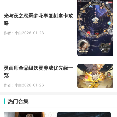
光与夜之恋羁梦花事复刻拿卡攻
略
作者：小白
2026-01-28
灵画师全品级妖灵养成优先级一
览
作者：小白
2026-01-26
热门合集