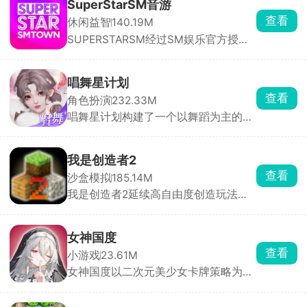
SuperStarSM音游
查看
休闲益智
140.19M
SUPERSTARSM经过SM娱乐官方授
权，里面收录的都是sm娱乐公司旗下
的音乐砖砌，依照歌曲节奏，在音符落
到判定线的瞬间点击屏幕完成击打，精
唱舞星计划
准敲击即可积累分数、推进曲目演奏。
查看
角色扮演
232.33M
除此之外，游戏还搭载了完整的闯关养
唱舞星计划构建了一个以舞蹈为主的幻
成体系与实时PK竞技两大核心系统。满
想世界，作为3D换装音乐社交手游，
足玩家竞技需求。
玩家可以根据自己想要的风格进行搭配
衣服，用跳舞的方式与其他玩家同台竞
我是创造者2
技，提升自己的艺术品鉴能力和身体灵
查看
沙盒模拟
185.14M
活性。游戏中有大量的音乐曲库，环境
我是创造者2延续高自由度创造玩法并
也可以自由探索，努力成为你心目中的
全面升级视觉与交互体验。在游戏中，
舞蹈家吧！
你将化身手握无限创意与建造权限的创
造者，踏入一片由立体像素方块搭建而
女神国度
成的广袤开放世界，把脑海中的构想变
查看
小游戏
23.61M
为可触摸、可漫游、可欣赏的专属像素
女神国度以二次元美少女卡牌策略为主
世界，让创造的乐趣与成就感被无限放
要玩法，玩家扮演冒险者，在跨越次元
大。
的旅途中招募数十位风格迥异的魔法少