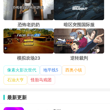
恐怖老奶奶
暗区突围国际服
模拟农场23
逆转裁判
像素火影次世代
地平线5
西奥小镇
石油大亨
怪胎马戏团
最新更新