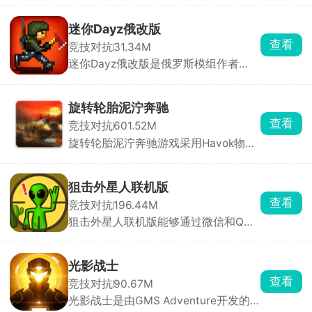
暗影领域，与源源不断的怪物展开战
斗。游戏主打离线挂机，即使你休息，
迷你Dayz俄改版
角色也会自动战斗、积累奖励，上线即
查看
竞技对抗
31.34M
可领取，轻松变强。四大职业可选，各
迷你Dayz俄改版是俄罗斯模组作者
具独特技能与定位，合理搭配能打出一
Altero基于原版源码深度二次开发的玩
加一大于二的效果。
家自制改版，完全保留原作复古像素画
风、上帝俯视视角和硬核末日求生内
旋转轮胎泥泞奔驰
核，在原版底子上大幅度扩容内容、修
查看
竞技对抗
601.52M
正 BUG、新增玩法，弥补了官方原版
旋转轮胎泥泞奔驰游戏采用Havok物理
内容单薄、装备少、玩法单调的短板。
引擎打造，画面非常的真实，游戏内含
多张风格完全不同的开放式大地图，同
时搭配多台定位迥异的硬核载具，化身
狙击外星人联机版
奔波在荒野之中的职业货运司机，核心
查看
竞技对抗
196.44M
任务便是承接各类物资订单，把货物从
狙击外星人联机版能够通过微信和QQ
起点完好无损运送至目的地。
分享邀请好友进入同一服务器对战，这
是一款以科幻为背景打造的卡通射击游
戏，狙击入侵地球并隐藏在各个角落里
光影战士
的外星生物，在限定时间内找到所有的
查看
竞技对抗
90.67M
外星人，与好友默契配合，共同执行各
光影战士是由GMS Adventure开发的
种各样的任务。