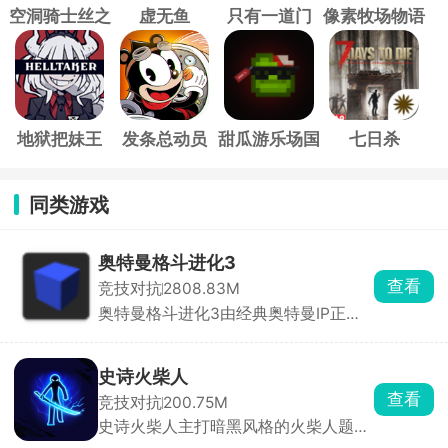
空洞骑士丝之
虚无鱼
只有一道门
像素牧场物语
歌
地狱把妹王
发条总动员
甜瓜游乐场国
七日杀
际服
同类游戏
奥特曼格斗进化3
查看
竞技对抗
2808.83M
奥特曼格斗进化3由经典奥特曼IP正版
打造而来，高度还原特摄原作的世界观
与战斗氛围，为玩家带来沉浸式的热血
对战体验。在游戏中，玩家可自由选择
史诗火柴人
历代经典奥特曼参战，在城市废墟、荒
查看
竞技对抗
200.75M
野、外星基地等经典战场中，与怪兽、
史诗火柴人主打暗黑风格的火柴人题
宇宙人展开激烈对决。
材，玩家将扮演一名火柴人英雄，踏入