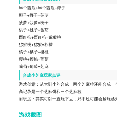
半个西瓜+半个西瓜=椰子
椰子+椰子=菠萝
菠萝+菠萝=桃子
桃子+桃子=番茄
西红柿+西红柿=猕猴桃
猕猴桃+猕猴=柠檬
橘子+橘子=樱桃
樱桃+樱桃=葡萄
葡萄+葡萄=芝麻
合成小芝麻玩家点评
游戏创意：从大到小的合成，两个芝麻粒还能合成一
高记录是一个芝麻饼和三个芝麻粒
耐玩度：其实可以一直玩下去，只不过可能会越玩越
游戏截图