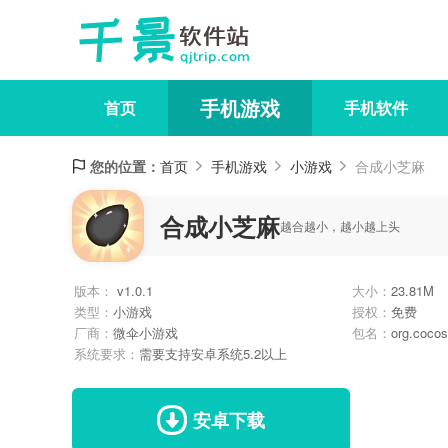
手机游戏
首页
手机软件
您的位置：
首页
手机游戏
小游戏
合成小芝麻
合成小芝麻
越合越小，越小越上头
版本：
v1.0.1
大小：
23.81M
类型：
小游戏
授权：
免费
厂商：
微伞小游戏
包名：
org.coco
系统要求：
需要支持安卓系统5.2以上
安卓下载