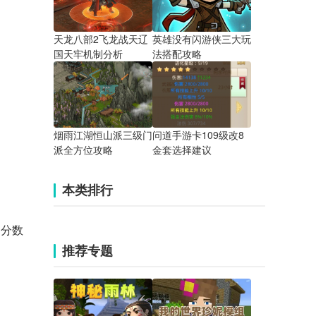
天龙八部2飞龙战天辽
英雄没有闪游侠三大玩
国天牢机制分析
法搭配攻略
烟雨江湖恒山派三级门
问道手游卡109级改8
派全方位攻略
金套选择建议
本类排行
的分数
推荐专题