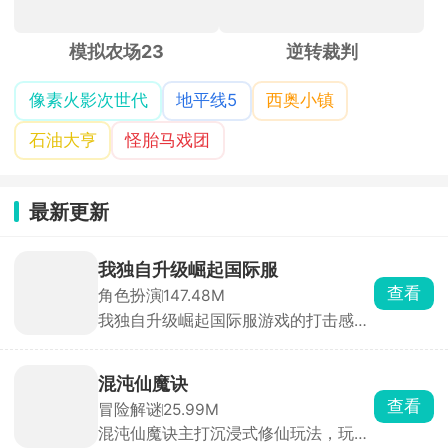
模拟农场23
逆转裁判
像素火影次世代
地平线5
西奥小镇
石油大亨
怪胎马戏团
最新更新
我独自升级崛起国际服
查看
角色扮演
147.48M
我独自升级崛起国际服游戏的打击感非
常强，根据同名漫画我独自升级改编制
作而来，进入到奇幻世界内自行探索，
遇到了各种各样的敌人和困难，面对强
混沌仙魔诀
大的怪兽和恶劣的环境，在一些模式里
查看
冒险解谜
25.99M
面还能进行换角色的连招，操纵喜爱的
混沌仙魔诀主打沉浸式修仙玩法，玩家
角色冒险战斗，不断提升战斗力。