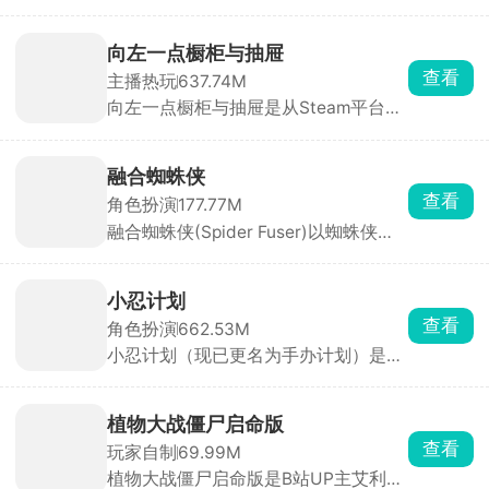
闯荡唯美仙侠世界，争夺天材地宝、勇
闯秘境禁地，挑战强敌突破极限，成就
顶级修为。多职业自由选择，技能招式
向左一点橱柜与抽屉
各具特色，搭配神兵利器轻松斩杀魔
查看
主播热玩
637.74M
兽，畅享酣畅淋漓的战斗快感。
向左一点橱柜与抽屉是从Steam平台移
植而来的休闲解压收纳解谜手游，游戏
以厨房橱柜、多层抽屉、分格收纳盒及
暗格储物柜为主要场景，玩家需要通过
融合蜘蛛侠
拖拽、旋转、堆叠与分类，将餐具、文
查看
角色扮演
177.77M
具、工具、首饰等杂物逐一归位，整理
融合蜘蛛侠(Spider Fuser)以蜘蛛侠为
出令人极度舒适的整齐画面。
题材打造的开放世界动作冒险游戏，物
理效果拉满，打击感拳拳到肉。玩家化
身蜘蛛融合者，拥有发射蛛丝、攀爬跳
小忍计划
跃、粘墙疾驰等全方位蜘蛛能力，在城
查看
角色扮演
662.53M
市中自由穿梭于不同时空。你可以行侠
小忍计划（现已更名为手办计划）是一
仗义打击罪犯，也可以开直播展示英雄
款别具一格的3D少女养成模拟手游。
气概，怎么玩全看心情。
游戏采用第一人称视角，画质精致，将
少女小忍刻画得生动形象，多样的地图
植物大战僵尸启命版
场景搭配随场景变化的音效，带来别具
查看
玩家自制
69.99M
一格的体验。它集养成、互动和冒险于
植物大战僵尸启命版是B站UP主艾利斯
一体，操作简单易上手，打破传统恋爱