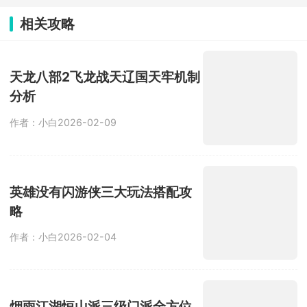
着关卡推进逐步提升。在这里，玩家能
自由匹配不同对手，操控火柴人移动、
相关攻略
投掷武器展开激烈对战，可使用的武器
道具十分丰富，木棒、火箭炮、手雷等
应有尽有。游戏目标简单直接，就是先
击倒对方赢得胜利。
天龙八部2飞龙战天辽国天牢机制
分析
作者：小白
2026-02-09
英雄没有闪游侠三大玩法搭配攻
略
作者：小白
2026-02-04
烟雨江湖恒山派三级门派全方位