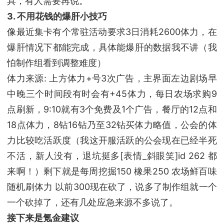
具，有人需要再说。
3. 不用花钱的爆肝小技巧
像最近集卡有个常驻活动要求3日消耗2600体力，在
爆肝情况下都能完成，具体能爆肝的数据我不讲（我
怕制作组看到调整难度）
体力来源: 上方体力+号3次广告，主界面左边剧场早
中晚三个时间段有时会有+45体力，每日农场求购9
点刷新，9:10就有3个免费及1个广告，餐厅的12点和
18点体力，8钻16钻乃至32钻买体力略值，公会的体
力比较吃活跃度（我这开服活跃的公会现在已经半死
不活，新人没有，退坑挺多[表情_斜眼笑]id 262 都
来啊！）剩下就是每周挖掘150 橡果250 农场鲜百味
随机刷体力 以前300现在砍了，说多了制作组就一个
一个砍掉了，还有几处应急来源不多说了。
接下来是氪金建议