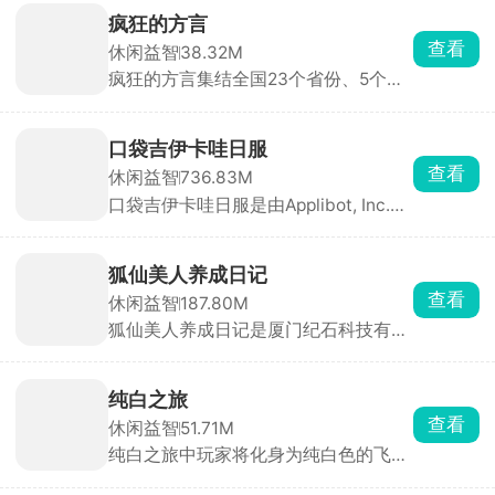
疯狂的方言
查看
休闲益智
38.32M
疯狂的方言集结全国23个省份、5个自
治区、4个直辖市及2个特别行政区的特
色方言。游戏题目丰富多样，涵盖本地
常用方言、特色词汇及经典影视小品对
口袋吉伊卡哇日服
白，玩家需聆听方言录音，猜出对应意
查看
休闲益智
736.83M
思方可通关。游戏支持多人在线交流，
口袋吉伊卡哇日服是由Applibot, Inc.基
让玩家在互动中学习方言，感受不同地
于日本超火的同名治愈系漫画改编而来
域的文化魅力。
的放置养成休闲游戏，把这群软萌小动
物装进手机，全程佛系挂机、看它们可
狐仙美人养成日记
爱互动、收集各种萌物，主打一个治愈
查看
休闲益智
187.80M
解压。
狐仙美人养成日记是厦门纪石科技有限
公司发行的一款治愈系国风手绘画风的
休闲养成手游。玩家从零开始，在桃源
家园中收养来自青丘、昆仑等地、天赋
纯白之旅
各异的小狐狸，陪伴它们踏上修行之
查看
休闲益智
51.71M
路。通过陪修炼、逛庙会、品美食等日
纯白之旅中玩家将化身为纯白色的飞
常互动提升羁绊，在关键时刻帮它们突
鸟，在各种不同主题的美景中自由翱
破瓶颈或资助外出游历。