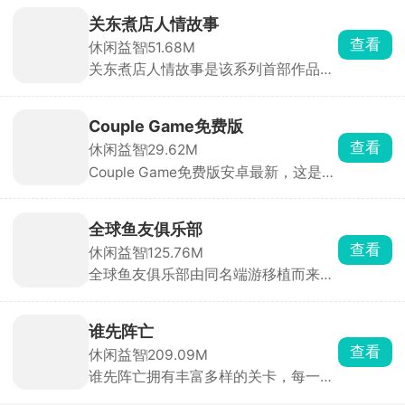
翔，玩家自由控制动作，攻击发光的生
物得到积分，及时躲避黑色的生物，在
关东煮店人情故事
自由飞行中探索不同的地图。游戏画面
查看
休闲益智
51.68M
唯美，气氛宁静治愈。
关东煮店人情故事是该系列首部作品，
以经典画风与原始剧本带来满满怀旧
感。游戏舞台设定在日本街道上一间深
夜营业的关东煮小店，玩家扮演老板，
Couple Game免费版
为每晚到访的客人准备热腾腾的关东
查看
休闲益智
29.62M
煮。每一位个性十足的深夜来客，都会
Couple Game免费版安卓最新，这是一
向你倾诉工作与生活中的苦楚与抱怨。
款真心话大冒险休闲小游戏，里面收录
玩家需点击客人头像，扮演倾听者与劝
了各种各样的真心话大冒险问答题目，
导员的角色，为他们消解心中的疲惫。
设立了温和、热辣以及猛烈三种模式，
全球鱼友俱乐部
获取随机题目，适用于情侣或者朋友之
查看
休闲益智
125.76M
间的问答，使其更加的了解彼此，拉近
全球鱼友俱乐部由同名端游移植而来，
彼此的距离。
主打一个按自己节奏慢慢玩。游戏零压
力、零门槛，不需要复杂操作和烧脑思
考，你只需要钓起各种各样的小鱼，解
谁先阵亡
锁图鉴，还能让同种鱼群繁殖后代。超
查看
休闲益智
209.09M
多鱼缸主题任你挑选，搭配丰富装饰物
谁先阵亡拥有丰富多样的关卡，每一关
打造专属水族箱，画面精致、氛围温馨
的敌人与地形都不尽相同，难度还会随
治愈，沉浸式垂钓体验让人眼前一亮。