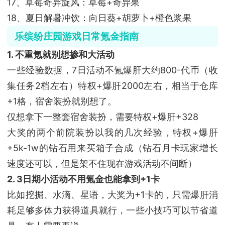
17、草莓奇异旋风：草莓+奇异果
18、夏日解暑冲饮：向日葵+胡萝卜+橙色浆果
乐缤纷庄园
游戏日常氪金指南
1. 不重氪就别想掺和大活动
一些经验数据，7日活动不氪爆肝大约800-代币（收
集任务2档左右）特权+爆肝2000左右，相当于仓库
+1格，宿舍装扮就别想了。
仅想拿下一整套宿舍装扮，需要特权+爆肝+328
大奖的两个前院装扮以我的几次经验，特权+爆肝
+5k-1w的钻石用来买箱子合成（钻石月卡玩家增长
速度还可以，但是架不住现在游戏活动不间断）
2. 3日期小活动不用氪金也能拿到+1卡
比如挖掘、水滴、星语，大奖为+1卡的，只需爆肝消
耗足够多体力获得道具就行，一些小技巧可以节省道