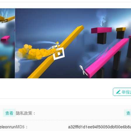
举报
查看
隐私政策：
查
eleonrun
MD5：
a32fffd1d1ee94f50050dbf00e6b8