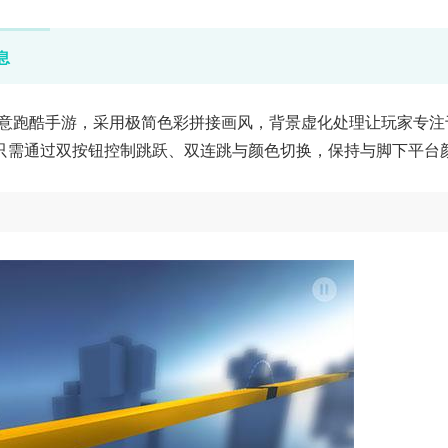
息
的3D横版创意跑酷手游，采用极简色彩拼接画风，背景虚化处理让玩家专
只需通过双按钮控制跳跃、双连跳与颜色切换，保持与脚下平台