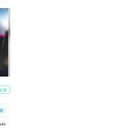
反馈
看
a4e