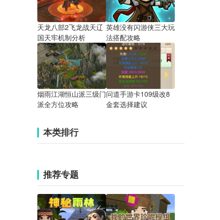
天龙八部2飞龙战天辽
英雄没有闪游侠三大玩
国天牢机制分析
法搭配攻略
烟雨江湖恒山派三级门
问道手游卡109级改8
派全方位攻略
金套选择建议
本类排行
推荐专题