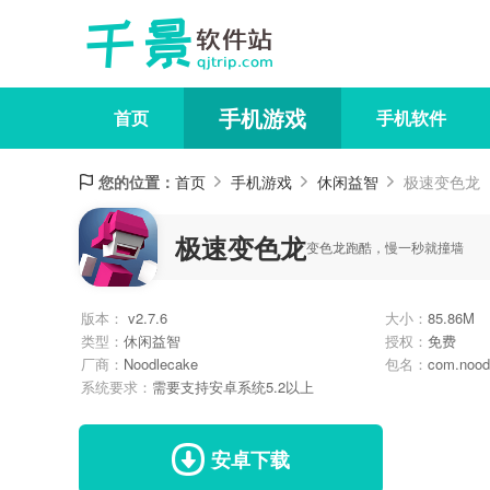
手机游戏
首页
手机软件
您的位置：
首页
手机游戏
休闲益智
极速变色龙
极速变色龙
变色龙跑酷，慢一秒就撞墙
版本：
v2.7.6
大小：
85.86M
类型：
休闲益智
授权：
免费
厂商：
Noodlecake
包名：
com.nood
系统要求：
需要支持安卓系统5.2以上
安卓下载