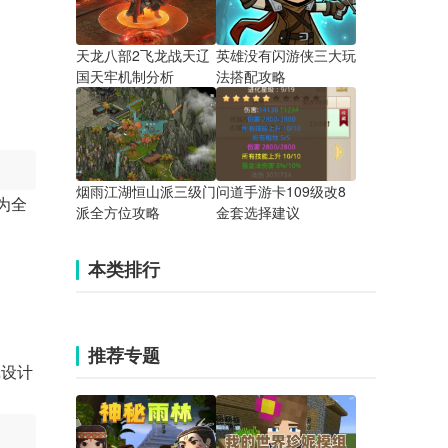
天龙八部2飞龙战天辽
英雄没有闪游侠三大玩
国天牢机制分析
法搭配攻略
烟雨江湖恒山派三级门
问道手游卡109级改8
为全
派全方位攻略
金套选择建议
本类排行
推荐专题
戏设计