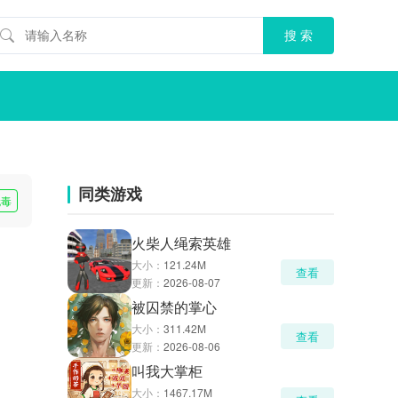
同类游戏
无毒
火柴人绳索英雄
大小：
121.24M
查看
更新：
2026-08-07
被囚禁的掌心
大小：
311.42M
查看
更新：
2026-08-06
叫我大掌柜
大小：
1467.17M