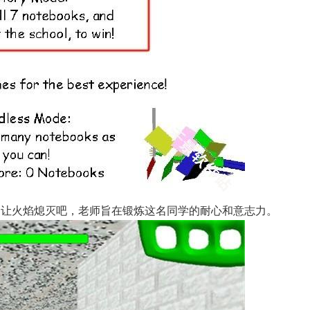
不让火焰熄灭吧，老师旨在锻炼这名同学的耐心和意志力。