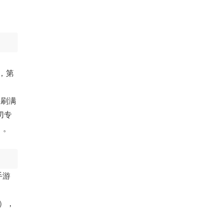
，第
接刷满
切专
）。
手游
档），