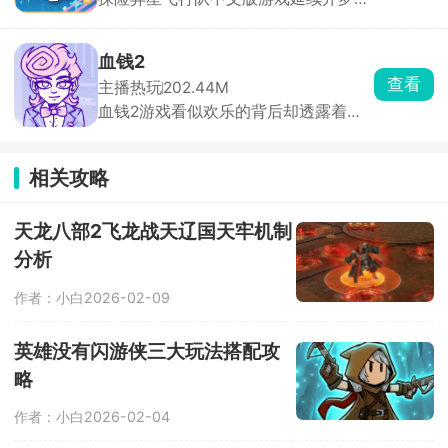
典像素画风，玩家将建飞船、招募飞行
员，组建强大的飞行队，一起前往星际
开启探险。在浩瀚的宇宙空间内自由探
血钱2
索，发现隐藏的位置星球，在星际中建
查看
主播热玩
202.44M
立属于自己的基地，各种娱乐设施全部
血钱2游戏看似欢乐的背后却透露着诡
安排上，稳扎稳打，收获宇宙里的小惊
异的气息，通过点击环境中的物品进行
喜。
互动，与npc对话获取信息，运用聪明
的大脑解决各种难题，完成任务来获取
相关攻略
相应的报酬，直到筹备足够的金钱为
止。
天龙八部2飞龙战天辽国天牢机制
分析
作者：小白
2026-02-09
英雄没有闪游侠三大玩法搭配攻
略
作者：小白
2026-02-04