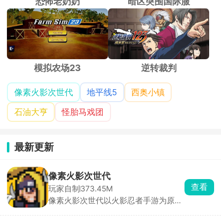
恐怖老奶奶
暗区突围国际服
模拟农场23
逆转裁判
像素火影次世代
地平线5
西奥小镇
石油大亨
怪胎马戏团
最新更新
像素火影次世代
查看
玩家自制
373.45M
像素火影次世代以火影忍者手游为原
型，采用经典像素画风，主要以横版格
斗竞技玩法开展，选择喜欢的忍者角