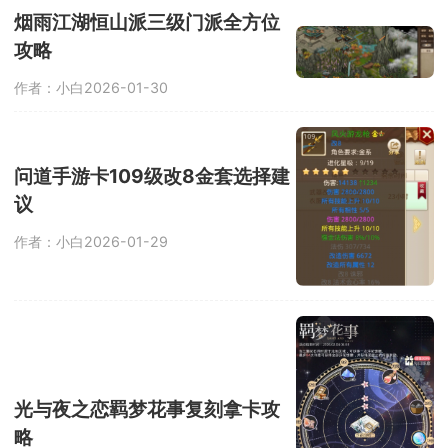
烟雨江湖恒山派三级门派全方位
攻略
作者：小白
2026-01-30
问道手游卡109级改8金套选择建
议
作者：小白
2026-01-29
光与夜之恋羁梦花事复刻拿卡攻
略