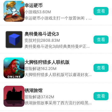
色，并灵活的搭配使用技能秘卷以及通
幸运硬币
灵去攻打眼前的敌人，所有角色都是可
查看
小游戏
53.60M
以随便选的，默认全部解锁，感受前所
幸运硬币小游戏主打一个放置休闲，操
未有的竞技乱斗。
作简单上手容易，在游戏内玩家只需要
通过点击的方式，将硬币投掷到指定的
一面才可获得相应的资源。用获取的资
奥特曼格斗进化3
源购买各种各样的道具来翻取硬币，以
查看
竞技对抗
2808.83M
此循环，收益越来越多。
奥特曼格斗进化3由经典奥特曼IP正版
打造而来，高度还原特摄原作的世界观
与战斗氛围，为玩家带来沉浸式的热血
对战体验。在游戏中，玩家可自由选择
大脚怪狩猎多人联机版
历代经典奥特曼参战，在城市废墟、荒
查看
冒险解谜
162.20M
野、外星基地等经典战场中，与怪兽、
大脚怪狩猎多人联机版可以邀请好友，
宇宙人展开激烈对决。
亦或是加入公共房间内与志同道友们一
起在丛林内开启冒险，如果是好友联机
情况，则有一名好友需要扮演大脚怪，
锈湖旅馆
其余的都是猎人，在丛林里开启紧张刺
查看
冒险解谜
37.62M
激的生存冒险，一边探索一边搜集资
锈湖旅馆故事采用了西方流行的暗黑童
源，使用手中的武器去狩猎凶猛的大脚
话风格，故事背景发生在一家充满诡异
怪，最终成功抓捕；而大脚怪则是躲避