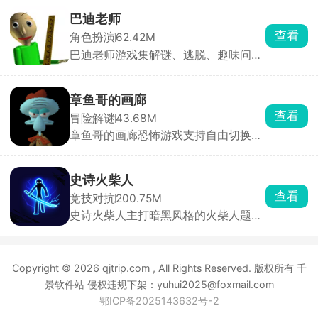
的锈湖旅馆之中，这所旅馆内所有的人
一众猎人，也可以趁猎人只有一人的时
员都是拟人化的动物形象，诡异的事情
候，趁机伤害他。
巴迪老师
在这个旅馆中发生了，作为大侦探的你
查看
角色扮演
62.42M
探索旅馆内的每一处角落，不放过任何
巴迪老师游戏集解谜、逃脱、趣味问答
一个细节，收集证据，解开各种细思极
于一体，在游戏里你将扮演一名被困校
恐的谜题，最终推理出背后隐藏的真
园的学生，一边四处收集道具、解开五
相。
花八门的谜题，一边想办法逃出学校。
章鱼哥的画廊
一路上还会接连碰到各种脑洞大开的虐
查看
冒险解谜
43.68M
心难题，想要通关可没那么简单。
章鱼哥的画廊恐怖游戏支持自由切换不
同的视角，进入看似平静的画廊中探
索，点触不同的场景，收集各种各样的
线索，解开一系列的谜题，触发更多的
史诗火柴人
隐藏惊喜彩蛋，与章鱼哥、海绵宝宝等
查看
竞技对抗
200.75M
角色对话推动剧情，不同的选择还会影
史诗火柴人主打暗黑风格的火柴人题
响故事的走向。
材，玩家将扮演一名火柴人英雄，踏入
暗影领域，与源源不断的怪物展开战
斗。游戏主打离线挂机，即使你休息，
Copyright © 2026 qjtrip.com , All Rights Reserved. 版权所有 千
角色也会自动战斗、积累奖励，上线即
可领取，轻松变强。四大职业可选，各
景软件站 侵权违规下架：yuhui2025@foxmail.com
具独特技能与定位，合理搭配能打出一
鄂ICP备2025143632号-2
加一大于二的效果。