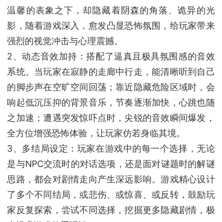
温馨的表象之下，却隐藏着阴森的角落、诡异的光
影，随着游戏深入，愈发凸显恐怖氛围，给玩家带来
强烈的视觉冲击与心理震撼。
2、动态音效加持：搭配了逼真且极具氛围感的音效
系统。当玩家在寂静的走廊中行走，能清晰听到自己
的脚步声在空旷空间回荡；靠近隐藏危险区域时，会
响起低沉压抑的背景音乐，节奏逐渐加快，心跳也随
之加速；遭遇突发惊吓点时，尖锐的音效瞬间爆发，
全方位增强恐怖体验，让玩家仿若身临其境。
3、多结局设定：玩家在游戏中的每一个选择，无论
是与NPC交流时的对话选项，还是面对谜题时的解谜
思路，都会对剧情走向产生深远影响。游戏精心设计
了多个不同结局，或悲伤、或惊喜、或反转，鼓励玩
家反复探索，尝试不同选择，挖掘更多隐藏剧情，极