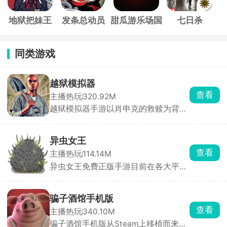
地狱把妹王
发条总动员
甜瓜游乐场国
七日杀
际服
同类游戏
越狱模拟器
查看
主播热玩
320.92M
越狱模拟器手游以肖申克的救赎为背景
题材制作而来，玩家将扮演一名因冤入
狱的罪犯，多次上诉无果的你决定开启
一场大逃亡。躲避警卫严密的监视，想
异虫女王
方设法的获取丰富的工具，一点一滴的
查看
主播热玩
114.14M
挖掘，制定缜密的越狱计划，解决各种
异虫女王免费正版手游目前在各大平台
谜题和挑战，顺利逃离监狱。
上又掀起了一阵热潮，这是一款以吞噬
为核心玩法的休闲游戏，控制一只虫虫
在这个弱肉强食的世界里吞噬进化，击
骗子酒馆手机版
败更多的小虫子，收入麾下，组建属于
查看
主播热玩
340.10M
自己的专属虫族团队，成为虫虫界的女
骗子酒馆手机版从Steam上移植而来，
王，带领你的虫虫队伍称霸整个世界。