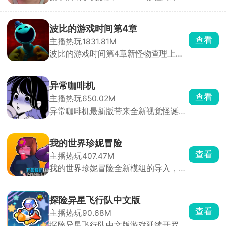
里面包含了扑克牌玩法和骰子玩法两种
模式，选择感兴趣的场所与对手开启心
理博弈战。当你能预判对手的预判，便
波比的游戏时间第4章
能成为真正的胜利者。利用所获得的所
查看
主播热玩
1831.81M
有线索进行推理，警惕其他玩家的欺诈
波比的游戏时间第4章新怪物查理上
行为，同时也要骗过其他的选手，绞尽
线，这是一个拖着铁链的怪物，玩家将
脑汁获得最终的胜利。
在全新的场景内开启刺激追捕战。一边
拼线索一边回头看，小心随机出现的怪
异常咖啡机
物，解开各种谜题，收集线索碎片，找
查看
主播热玩
650.02M
到逃生的出口。
异常咖啡机最新版带来全新视觉怪诞模
拟玩法，这款游戏的玩法非常的新颖，
游戏内有一款看似普普通通的咖啡机，
其中且隐藏着很大的奥秘，输入不同的
我的世界珍妮冒险
单词，给咖啡机添加不同的配方，制作
查看
主播热玩
407.47M
出不同口味的咖啡，像拿铁、美式等
我的世界珍妮冒险全新模组的导入，除
等，给神秘少女品尝不同口味的咖啡，
了珍妮这个主要角色以外，还有其他萌
触发不一样的形态变化，收获更多的惊
娘角色等待各位玩家探索发现，在这个
喜。
全新像素沙盒大陆中收集重要的资源，
探险异星飞行队中文版
加工成宝石才能俘获珍妮的芳心，从而
查看
主播热玩
90.68M
触发神秘任务，和珍妮一起探索冒险，
探险异星飞行队中文版游戏延续开罗经
在沙盒世界里建造你们的爱巢。