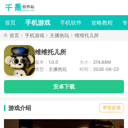
手机游戏
首页
手机软件
攻略教程
专
首页
手机游戏
主播热玩
维维托儿所
维维托儿所
版本：
1.0.0
大小：
214.88M
类型：
主播热玩
时间：
2026-06-23
安卓下载
游戏介绍
举报反馈