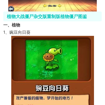
植物大战僵尸杂交版重制版植物僵尸图鉴
一、植物
1、豌豆向日葵