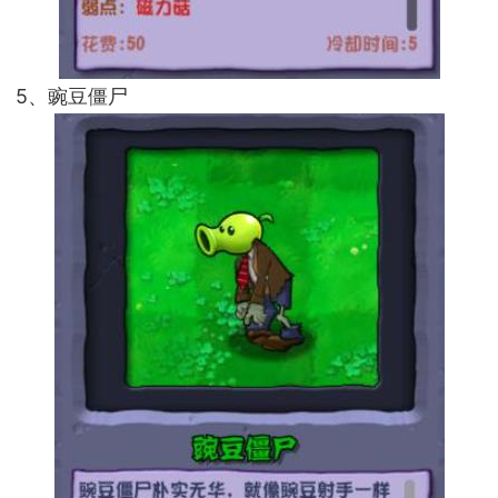
5、豌豆僵尸