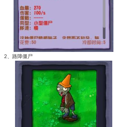
2、路障僵尸