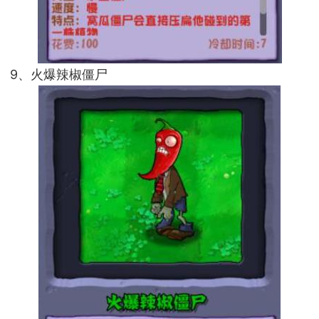
9、火爆辣椒僵尸