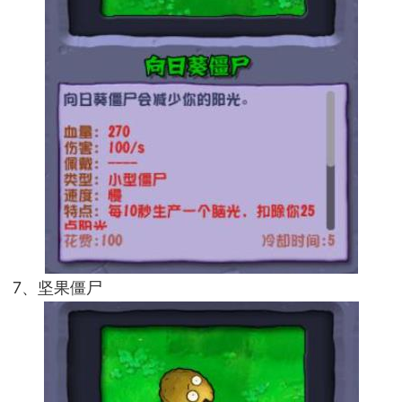
7、坚果僵尸