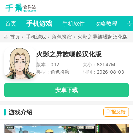
手机游戏
首页
手机软件
攻略教程
专
首页
手机游戏
角色扮演
火影之异族崛起汉化版
火影之异族崛起汉化版
版本：
0.12
大小：
821.47M
类型：
角色扮演
时间：
2026-08-03
安卓下载
游戏介绍
举报反馈