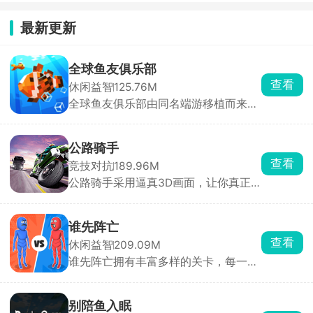
最新更新
全球鱼友俱乐部
查看
休闲益智
125.76M
全球鱼友俱乐部由同名端游移植而来，
主打一个按自己节奏慢慢玩。游戏零压
力、零门槛，不需要复杂操作和烧脑思
考，你只需要钓起各种各样的小鱼，解
公路骑手
锁图鉴，还能让同种鱼群繁殖后代。超
查看
竞技对抗
189.96M
多鱼缸主题任你挑选，搭配丰富装饰物
公路骑手采用逼真3D画面，让你真正
打造专属水族箱，画面精致、氛围温馨
感受到速度与风险并存的刺激，游戏保
治愈，沉浸式垂钓体验让人眼前一亮。
留了街机竞速的畅快手感，同时加入职
业模式与任务挑战，带来沉浸式驾驶体
谁先阵亡
验。你将驾驶摩托车在城市与公路上高
查看
休闲益智
209.09M
速穿行，通过超车、逆向驾驶赚取分数
谁先阵亡拥有丰富多样的关卡，每一关
与现金，车速越快得分越高。赚取的奖
的敌人与地形都不尽相同，难度还会随
励可用于升级或解锁全新摩托车，每款
着关卡推进逐步提升。在这里，玩家能
车型属性各异，任你挑选。
自由匹配不同对手，操控火柴人移动、
别陪鱼入眠