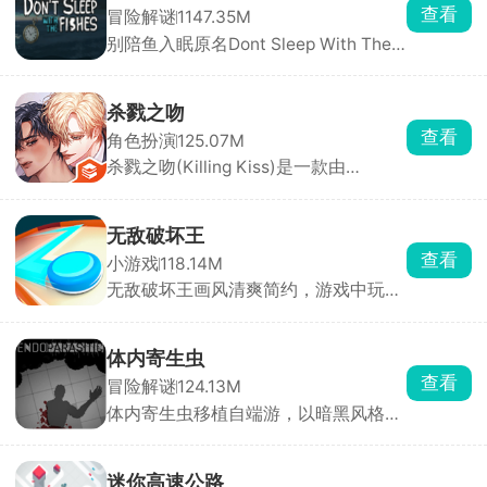
投掷武器展开激烈对战，可使用的武器
查看
冒险解谜
1147.35M
道具十分丰富，木棒、火箭炮、手雷等
别陪鱼入眠原名Dont Sleep With The
应有尽有。游戏目标简单直接，就是先
Fishes，又名海上60秒、60秒海洋
击倒对方赢得胜利。
版，是一款由DopplerGhost制作、从
Steam移植至手机端的末日恐怖生存游
杀戮之吻
戏。游戏采用PSX复古低多边形风格，
查看
角色扮演
125.07M
以第一人称视角展开。玩家扮演一名船
杀戮之吻(Killing Kiss)是一款由
长，船只正在沉没，你只有60秒的逃生
StoryTaco.inc推出的BL题材恋爱视觉
时间。你需要在极短时间内挑选三名可
小说手游，玩家将扮演主角，在黑手党
靠船员、打捞关键物资、搭配道具完成
的危险世界中求生，同时与多位性格迥
逃生。
无敌破坏王
异的男性角色建立亲密关系。游戏采用
查看
小游戏
118.14M
分支叙事机制，每一次对话选项都至关
无敌破坏王画风清爽简约，游戏中玩家
重要，将直接影响角色关系走向与最终
操控小人，通过投掷圆盘来摧毁敌方所
结局。浪漫、悬疑与惊悚三重氛围交
有防御设施即可获胜，但若己方防御被
织，带来前所未有的沉浸式剧情体验。
击碎则直接判定失败。看起来轻松简
体内寄生虫
单，实则每一局都是攻防博弈，你需要
查看
冒险解谜
124.13M
灵活规划攻击路径，同时时刻警惕对手
体内寄生虫移植自端游，以暗黑风格的
的反击。快速反应与精准操作缺一不
恐怖生存为主要玩法。玩家扮演一名不
可，稍有迟疑圆盘就会被弹回，防线瞬
幸感染致命寄生虫的幸存者，寄生虫正
间崩塌。
在吞噬你的身体，而你只剩一只手臂可
迷你高速公路