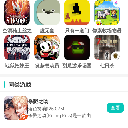
空洞骑士丝之
虚无鱼
只有一道门
像素牧场物语
歌
地狱把妹王
发条总动员
甜瓜游乐场国
七日杀
际服
同类游戏
杀戮之吻
查看
角色扮演
125.07M
杀戮之吻(Killing Kiss)是一款由
StoryTaco.inc推出的BL题材恋爱视觉
小说手游，玩家将扮演主角，在黑手党