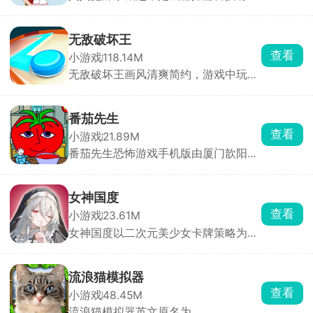
公司发行的一款魔性十足的恶搞解谜益
智闯关游戏。主角小胖是个不折不扣的
辣条狂魔，因疯狂偷吃导致体重一路暴
无敌破坏王
涨，妈妈忍无可忍，决定帮他戒掉辣
查看
小游戏
118.14M
条，把辣条藏到他永远找不到的地方。
无敌破坏王画风清爽简约，游戏中玩家
玩家需要在每个关卡中利用场景内的各
操控小人，通过投掷圆盘来摧毁敌方所
种道具，将辣条藏得天衣无缝。
有防御设施即可获胜，但若己方防御被
击碎则直接判定失败。看起来轻松简
番茄先生
单，实则每一局都是攻防博弈，你需要
查看
小游戏
21.89M
灵活规划攻击路径，同时时刻警惕对手
番茄先生恐怖游戏手机版由厦门歆阳网
的反击。快速反应与精准操作缺一不
络科技有限公司发布，在这款游戏中玩
可，稍有迟疑圆盘就会被弹回，防线瞬
家需要做的就是给番茄先生投喂正确的
间崩塌。
食物，如若不小心投喂到坏掉的吃食，
女神国度
番茄先生就会触发黑化系统。总共有三
查看
小游戏
23.61M
种黑化形态，每一种都带来不一样的恐
女神国度以二次元美少女卡牌策略为主
怖氛围，想尽办法提升番茄先生吸心情
要玩法，玩家扮演冒险者，在跨越次元
喜悦值，赢得最后的胜利。
的旅途中招募数十位风格迥异的魔法少
女，她们外貌各异、技能定位不同，可
流浪猫模拟器
自由搭配阵容释放全力。游戏主打放置
查看
小游戏
48.45M
闯关自动战斗，支持跳过战斗与离线挂
流浪猫模拟器英文原名为
机，解放双手轻松养成。