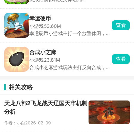
StrayCatSim，由海外游戏工作室
Gluten Free Games LLC打造，化身一
只渺小的流浪猫咪，置身于繁华却又危
幸运硬币
机四伏的城市之中，体验颠沛流离、步
查看
小游戏
53.60M
步惊心的流浪生活。
幸运硬币小游戏主打一个放置休闲，操
作简单上手容易，在游戏内玩家只需要
通过点击的方式，将硬币投掷到指定的
一面才可获得相应的资源。用获取的资
合成小芝麻
源购买各种各样的道具来翻取硬币，以
查看
小游戏
23.81M
此循环，收益越来越多。
合成小芝麻游戏玩法主打反向合成，其
他的合成游戏是从小合成到大，而该游
戏是从大合成到小。只要技术到位，你
可以在一局里玩很久。通过滑动屏幕操
相关攻略
控水果下落位置，相同水果碰撞即可合
成更小的水果。简单易上手，却让人停
不下来，是打发碎片时间的解压神器。
天龙八部2飞龙战天辽国天牢机制
分析
作者：小白
2026-02-09