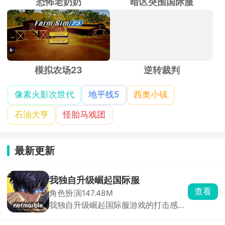
恐怖老奶奶
暗区突围国际服
模拟农场23
逆转裁判
像素火影次世代
地平线5
西奥小镇
石油大亨
怪胎马戏团
最新更新