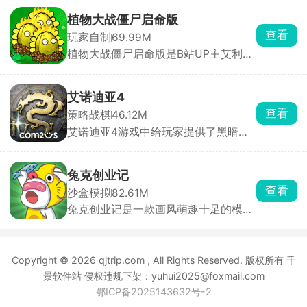
理效果拉满，打击感拳拳到肉。玩家化
身蜘蛛融合者，拥有发射蛛丝、攀爬跳
小忍计划
跃、粘墙疾驰等全方位蜘蛛能力，在城
查看
角色扮演
662.53M
市中自由穿梭于不同时空。你可以行侠
小忍计划（现已更名为手办计划）是一
仗义打击罪犯，也可以开直播展示英雄
款别具一格的3D少女养成模拟手游。
气概，怎么玩全看心情。
游戏采用第一人称视角，画质精致，将
少女小忍刻画得生动形象，多样的地图
植物大战僵尸启命版
场景搭配随场景变化的音效，带来别具
查看
玩家自制
69.99M
一格的体验。它集养成、互动和冒险于
植物大战僵尸启命版是B站UP主艾利斯
一体，操作简单易上手，打破传统恋爱
ZERO打造的PVZ同人游戏，在原版基
养成模式。玩家能与小忍随时对话互
础上创新融入超级加特林射手、时间向
动，完成各种日常任务提升技能，感情
日葵等特色植物与僵尸。游戏不仅保留
迅速升温，体验甜蜜恋爱。游戏还有独
艾诺迪亚4
了抵御僵尸的核心玩法，更通过多样关
特的服装系统，玩家可随心为小忍搭配
查看
策略战棋
46.12M
卡地图、新增的铲子与推车机制，极大
穿着，甚至亲手设计独一无二的华丽衣
艾诺迪亚4游戏中给玩家提供了黑暗骑
提升了策略性与操作性。推车可移动已
服。在这里，你能沉浸式感受与虚拟角
士、忍者等六大职业，支持自由属性分
种植植物，让防线调整更加灵活多变。
色小忍的甜蜜生活，精彩故事情节等你
配与多角色切换战斗‌，包含装备合成、
解锁。
宝石镶嵌及佣兵团技能等玩法，全新关
兔克创业记
卡和地下城冒险‌。游戏背景为艾诺迪亚
查看
沙盒模拟
82.61M
中两个势力的斗争故事，玩家将见证它
兔克创业记是一款画风萌趣十足的模拟
们的结局。
经营佳作，以工厂流水线的组织管理为