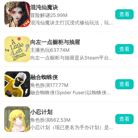
我独自升级崛起国际服
查看
角色扮演
147.48M
我独自升级崛起国际服游戏的打击感非
常强，根据同名漫画我独自升级改编制
作而来，进入到奇幻世界内自行探索，
遇到了各种各样的敌人和困难，面对强
混沌仙魔诀
大的怪兽和恶劣的环境，在一些模式里
查看
冒险解谜
25.99M
面还能进行换角色的连招，操纵喜爱的
混沌仙魔诀主打沉浸式修仙玩法，玩家
角色冒险战斗，不断提升战斗力。
闯荡唯美仙侠世界，争夺天材地宝、勇
闯秘境禁地，挑战强敌突破极限，成就
顶级修为。多职业自由选择，技能招式
向左一点橱柜与抽屉
各具特色，搭配神兵利器轻松斩杀魔
查看
主播热玩
637.74M
兽，畅享酣畅淋漓的战斗快感。
向左一点橱柜与抽屉是从Steam平台移
植而来的休闲解压收纳解谜手游，游戏
以厨房橱柜、多层抽屉、分格收纳盒及
暗格储物柜为主要场景，玩家需要通过
融合蜘蛛侠
拖拽、旋转、堆叠与分类，将餐具、文
查看
角色扮演
177.77M
具、工具、首饰等杂物逐一归位，整理
融合蜘蛛侠(Spider Fuser)以蜘蛛侠为
出令人极度舒适的整齐画面。
题材打造的开放世界动作冒险游戏，物