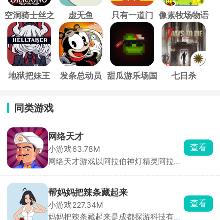
空洞骑士丝之
虚无鱼
只有一道门
像素牧场物语
歌
地狱把妹王
发条总动员
甜瓜游乐场国
七日杀
际服
同类游戏
网络天才
查看
小游戏
63.78M
网络天才游戏以阿拉伯神灯精灵阿拉丁
出题方式一一答题，综合你所回答的问
题，系统会自动整合答案，判断出你心
中所想。完成任务可以让阿拉丁完成你
帮妈妈把辣条藏起来
所许的愿望，如若你战胜了灯神，还能
查看
小游戏
227.34M
获得神秘奖励哟。
妈妈把辣条藏起来是成都探游科技有限