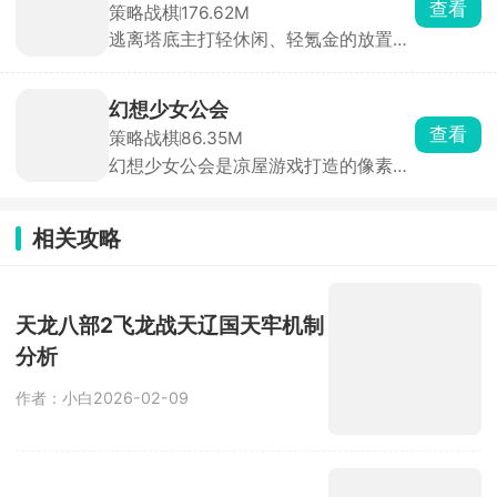
查看
策略战棋
176.62M
化的利用资源和空间壮大村庄。
逃离塔底主打轻休闲、轻氪金的放置挂
机玩法，玩家意外穿越到被恶魔诅咒的
平行世界，所有生物失去情感，你将作
为救世主，带领幸存者英雄们消灭恶
幻想少女公会
魔、唤醒世界。玩法极简，布置好阵容
查看
策略战棋
86.35M
开启挂机，角色自动战斗、持续成长，
幻想少女公会是凉屋游戏打造的像素风
离线也能积累资源、解锁新关卡。
萌娘放置卡牌手游。玩家化身冒险公会
经营者，招募各具特色的异族少女，通
过策略阵容搭配、BD构建与角色养
相关攻略
成，与她们共赴异世界冒险。游戏内海
量二次元少女角色，性格外貌技能各
异，任你收集培养。更有超多冒险地图
等你探索，上千件珍奇装备掉落，搭配
天龙八部2飞龙战天辽国天牢机制
独特羁绊系统，让战斗充满变数。
分析
作者：小白
2026-02-09