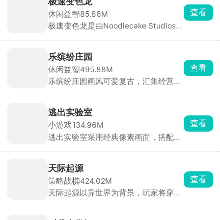
极速变色龙
查看
休闲益智
85.86M
极速变色龙是由Noodlecake Studios打
造的3D横版创意跑酷手游，采用极简
色彩拼接画风，背景虚化处理让玩家专
注于操作与节奏。游戏独创变色系统，
乐缤纷庄园
角色自动前进，玩家只需通过双按钮控
查看
休闲益智
495.88M
制跳跃、双连跳与颜色切换，保持与脚
乐缤纷庄园画风可爱复古，汇集经营、
下平台颜色一致才能安全落地。
装修、合成等多种轻松治愈玩法。玩家
扮演松鼠小栗，因终日奔波而郁郁寡
欢，在永森镇村长的劝说下重拾儿时记
逃出实验室
忆，决心重建记忆中的大树庄园。从零
查看
小游戏
134.96M
开始收集资源、设计建筑、布置庄园，
逃出实验室采用经典像素画面，搭配新
让这片土地重焕生机。
颖玩法，你将操控一只小怪兽从实验室
中拼命逃亡，每个房间都是一道关卡，
障碍密布、机关密集，需要你点击或长
天际起源
按屏幕完成跳跃、移动、飞行等高难度
查看
策略战棋
424.02M
动作，节奏快的关卡尤其考验反应力与
天际起源以异世界为背景，玩家将穿越
操作精度。沿途还需躲避敌人，一旦停
至两万年后的未来，携手美少女战队征
下就前功尽弃。
讨邪恶路西法，拯救濒危世界。游戏采