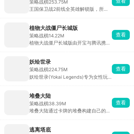
查看
策略战棋
253.75M
缝、炼金、魔法合成等多元玩法，让游
王国保卫战2前线全英雄解锁版，所有
戏体验更加丰富。操作轻松便捷，采用
的英雄角色任由玩家随意派遣。这是一
点击或拖划模式，且设有离线挂机机
款围绕塔防布阵和英雄养成展开的策略
制，让角色在玩家离线时也能持续战斗
游戏，放置不同的塔种，派遣英雄安置
积累资源。
植物大战僵尸长城版
在不同的未知，随时做出迅速调整策略
查看
策略战棋
14.22M
的决策，应对变幻莫测的敌人。
植物大战僵尸长城版由开宝与腾讯携手
打造，将经典策略塔防游戏融入中国元
素。游戏以长城为背景，新增灵符僵
尸、怨灵僵尸等特色中国僵尸，搭配6
妖绘世录
大经典关卡，带来全新游戏体验。玩法
查看
策略战棋
224.75M
模式丰富多样，除冒险模式外，更有长
妖绘世录(Yokai Legends)专为女性玩
城关卡、生存模式、无尽模式等挑战。
家打造，以经典日式神话中的鬼物精怪
内置冒险、迷你等五大趣味小游戏，逐
为题材，采用精致细腻的日系立绘，构
步提升玩家策略布局能力，最终迎战终
建出人妖共存的异次元空间。游戏中浊
极BOSS秦始皇。
堆叠大陆
气蔓延，世界陷入失衡危机，玩家化身
查看
策略战棋
38.39M
身负重担的灵师，与十一位性格迥异的
堆叠大陆通过卡牌的堆叠构建自己的村
妖灵缔结契约，自由招募养成，组建专
庄，两个不同的卡片堆在一起可能会产
属冒险小队。
生意想不到的结果，玩家通过收集资
源、建造建筑和培养村民来发展村子，
逃离塔底
合理利用卡牌的规律和合成结果，最大