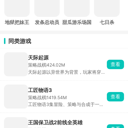
地狱把妹王
发条总动员
甜瓜游乐场国
七日杀
际服
同类游戏
天际起源
查看
策略战棋
424.02M
天际起源以异世界为背景，玩家将穿越
至两万年后的未来，携手美少女战队征
讨邪恶路西法，拯救濒危世界。游戏采
用精致的二次元卡通画风，打造出沉浸
工匠物语3
式奇幻体验。玩家可自由收集数百位特
查看
策略战棋
1419.54M
色角色，通过策略搭配组建专属梦幻阵
工匠物语3集冒险、策略与合成于一
容，体验深度养成乐趣。丰富的主线剧
身，玩家将继承爷爷的铁匠铺，踏上振
情与支线任务交织，让玩家在拯救世界
兴家业的旅程。游戏以深度合成系统为
的征程中感受跌宕起伏的史诗故事。
核心，玩家需收集魔物素材、锻造书
王国保卫战2前线全英雄
等，合成精炼武器装备与药水。新增裁