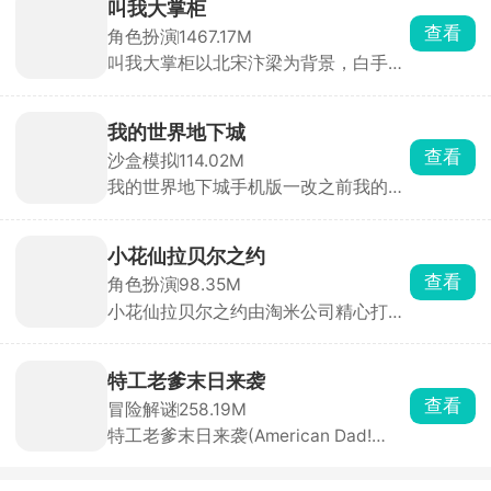
用精致的二次元卡通画风，打造出沉浸
叫我大掌柜
式奇幻体验。玩家可自由收集数百位特
查看
角色扮演
1467.17M
色角色，通过策略搭配组建专属梦幻阵
叫我大掌柜以北宋汴梁为背景，白手起
容，体验深度养成乐趣。丰富的主线剧
家，开店铺、招门客、搞贸易、经商
情与支线任务交织，让玩家在拯救世界
战，从一个小掌柜一步步变成富甲一方
的征程中感受跌宕起伏的史诗故事。
的商业巨头。从最基础的钱庄、包子铺
我的世界地下城
开始，逐步解锁医馆、客栈、当铺、书
查看
沙盒模拟
114.02M
局、香店、镖局等几十种店铺，最终称
我的世界地下城手机版一改之前我的世
霸商界。
界手游在不打光影mod时候的苍白画
面，僵尸，尸壳，末影人等野外怪物在
此版本中都能遇见，还有许多熟悉的场
小花仙拉贝尔之约
景都会逐一登场。游戏内的地图都是随
查看
角色扮演
98.35M
机生成的，冒险也充满了随机性，对抗
小花仙拉贝尔之约由淘米公司精心打
各种各样的怪物，收集足够的资源，探
造，集合养成、换装、经营等元素的休
索更多的趣味惊喜。
闲模拟慢生活社交佳作。游戏构建了中
式二次元的唯美画风，营造出出色质
特工老爹末日来袭
感，带你沉浸闲适世界。它完美移植小
查看
冒险解谜
258.19M
花仙内容玩法，以花仙世界为背景，融
特工老爹末日来袭(American Dad!
合种植、剧情、换装等丰富元素。
Apocalypse Soon)背景设定在外星人入
侵后的末日世界，环境恶劣、城市沦