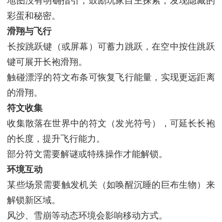
地图没有明确指引，鼓励玩家自主探索，发现隐藏的
彩蛋和秘密。
‌滑翔与飞行‌
‌长按跳跃键‌（或屏幕）可蓄力跳跃，在空中‌按住跳跃
键‌可展开长袍滑翔。
触碰漂浮的‌符文布条‌可恢复飞行能量，实现更远距离
的滑翔。
‌符文收集‌
收集散落在世界中的‌符文‌（发光符号），可延长长袍
的长度，提升飞行能力。
部分符文需要解谜或特殊操作才能解锁。
‌环境互动‌
某些场景需要‌触发机关‌（如唤醒沉睡的巨布生物）来
解锁新区域。
风沙、雪崩等动态环境会影响移动方式。