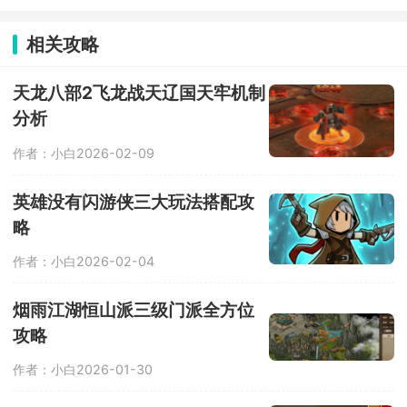
77辆车辆供玩家解锁驾驶，这是一款像
有人，拿下第一。
素风特技摩托驾驶竞速类游戏，选择进
入不同的地图场景，驾驶车辆行驶，完
相关攻略
成一系列高难度动作，保持平衡，获得
高分。游戏还支持自定义改装系统，能
够打造极具特色的车辆，完成更多的挑
天龙八部2飞龙战天辽国天牢机制
战。
分析
作者：小白
2026-02-09
英雄没有闪游侠三大玩法搭配攻
略
作者：小白
2026-02-04
烟雨江湖恒山派三级门派全方位
攻略
作者：小白
2026-01-30