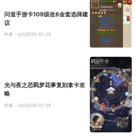
问道手游卡109级改8金套选择建
议
作者：小白
2026-01-29
光与夜之恋羁梦花事复刻拿卡攻
略
作者：小白
2026-01-28