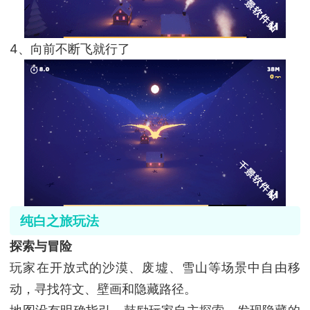
4、向前不断飞就行了
纯白之旅
玩法‌
‌探索与冒险‌
玩家在开放式的沙漠、废墟、雪山等场景中自由移
动，寻找符文、壁画和隐藏路径。