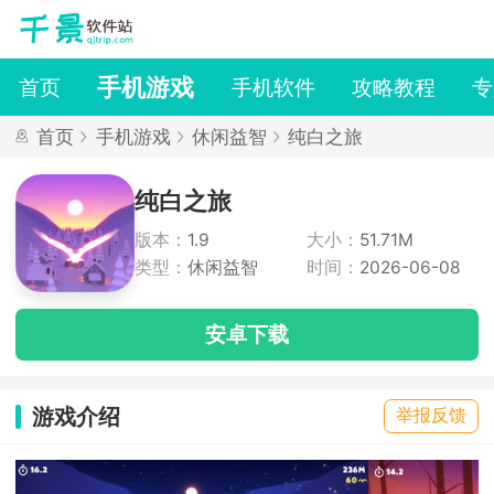
手机游戏
首页
手机软件
攻略教程
专
首页
手机游戏
休闲益智
纯白之旅
纯白之旅
版本：
1.9
大小：
51.71M
类型：
休闲益智
时间：
2026-06-08
安卓下载
游戏介绍
举报反馈