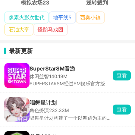
模拟农场23
逆转裁判
像素火影次世代
地平线5
西奥小镇
石油大亨
怪胎马戏团
最新更新
SuperStarSM音游
查看
休闲益智
140.19M
SUPERSTARSM经过SM娱乐官方授
权，里面收录的都是sm娱乐公司旗下
的音乐砖砌，依照歌曲节奏，在音符落
到判定线的瞬间点击屏幕完成击打，精
唱舞星计划
准敲击即可积累分数、推进曲目演奏。
查看
角色扮演
232.33M
除此之外，游戏还搭载了完整的闯关养
唱舞星计划构建了一个以舞蹈为主的幻
成体系与实时PK竞技两大核心系统。满
想世界，作为3D换装音乐社交手游，
足玩家竞技需求。
玩家可以根据自己想要的风格进行搭配