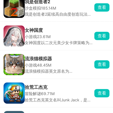
衣服，用跳舞的方式与其他玩家同台竞
我是创造者2
技，提升自己的艺术品鉴能力和身体灵
查看
沙盒模拟
185.14M
活性。游戏中有大量的音乐曲库，环境
我是创造者2延续高自由度创造玩法并
也可以自由探索，努力成为你心目中的
全面升级视觉与交互体验。在游戏中，
舞蹈家吧！
你将化身手握无限创意与建造权限的创
造者，踏入一片由立体像素方块搭建而
女神国度
成的广袤开放世界，把脑海中的构想变
查看
小游戏
23.61M
为可触摸、可漫游、可欣赏的专属像素
女神国度以二次元美少女卡牌策略为主
世界，让创造的乐趣与成就感被无限放
要玩法，玩家扮演冒险者，在跨越次元
大。
的旅途中招募数十位风格迥异的魔法少
女，她们外貌各异、技能定位不同，可
流浪猫模拟器
自由搭配阵容释放全力。游戏主打放置
查看
小游戏
48.45M
闯关自动战斗，支持跳过战斗与离线挂
流浪猫模拟器英文原名为
机，解放双手轻松养成。
StrayCatSim，由海外游戏工作室
Gluten Free Games LLC打造，化身一
只渺小的流浪猫咪，置身于繁华却又危
拾荒工杰克
机四伏的城市之中，体验颠沛流离、步
查看
冒险解谜
69.71M
步惊心的流浪生活。
拾荒工杰克英文名叫Junk Jack，是一
款像素风格的开放世界冒险探索手游。
玩家扮演拾荒工人杰克，在12个独特行