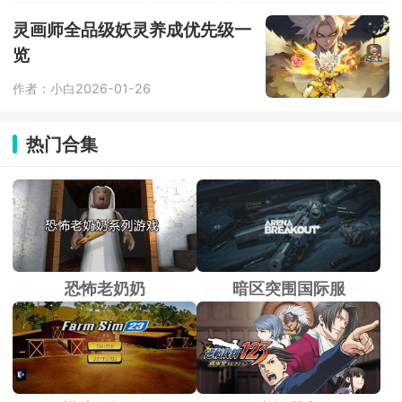
灵画师全品级妖灵养成优先级一
览
作者：小白
2026-01-26
热门合集
恐怖老奶奶
暗区突围国际服