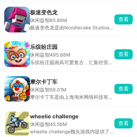
名，无论是现实生活中存在的还是虚拟
世界中的人物都可以，然后神灯就会开
极速变色龙
始对玩家提问，玩家只需要回答是或不
查看
休闲益智
85.86M
是，几轮下来神灯就会猜到这个人。除
极速变色龙是由Noodlecake Studios打
了最基础的问答，游戏还设置了很多其
造的3D横版创意跑酷手游，采用极简
他的玩法，快来挑战吧！
色彩拼接画风，背景虚化处理让玩家专
注于操作与节奏。游戏独创变色系统，
乐缤纷庄园
角色自动前进，玩家只需通过双按钮控
查看
休闲益智
495.88M
制跳跃、双连跳与颜色切换，保持与脚
乐缤纷庄园画风可爱复古，汇集经营、
下平台颜色一致才能安全落地。
装修、合成等多种轻松治愈玩法。玩家
扮演松鼠小栗，因终日奔波而郁郁寡
欢，在永森镇村长的劝说下重拾儿时记
摩尔卡丁车
忆，决心重建记忆中的大树庄园。从零
查看
休闲益智
59.01M
开始收集资源、设计建筑、布置庄园，
摩尔卡丁车是由上海淘米网络科技有限
让这片土地重焕生机。
公司推出的摩尔庄园IP卡丁车竞速手
游，采用先进3D引擎打造，画面精
良，整体充满治愈卡通风格。玩家扮演
wheelie challenge
可爱的小摩尔角色，驾驶赛车与对手展
查看
休闲益智
45.56M
开激烈角逐，通过加速超越、合理使用
wheelie challenge翘头游戏内提供了
道具打击敌人，目标只有一个，甩开所