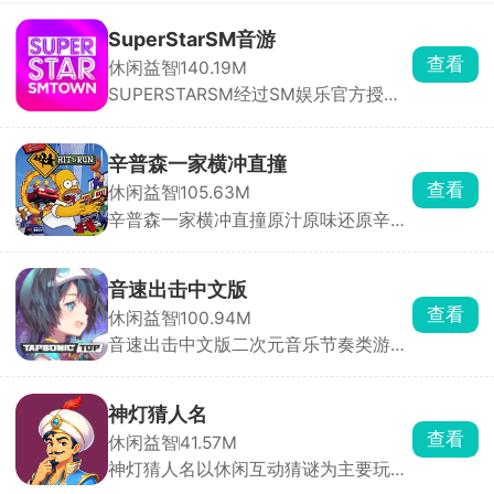
SuperStarSM音游
查看
休闲益智
140.19M
SUPERSTARSM经过SM娱乐官方授
权，里面收录的都是sm娱乐公司旗下
的音乐砖砌，依照歌曲节奏，在音符落
到判定线的瞬间点击屏幕完成击打，精
辛普森一家横冲直撞
准敲击即可积累分数、推进曲目演奏。
查看
休闲益智
105.63M
除此之外，游戏还搭载了完整的闯关养
辛普森一家横冲直撞原汁原味还原辛普
成体系与实时PK竞技两大核心系统。满
森一家动画画风与无厘头喜剧风格。玩
足玩家竞技需求。
家可自由选用荷马、巴特、莉萨等经典
角色，在春田镇三大片区自由探索，驾
音速出击中文版
驶数十种风格迥异的载具，每辆车拥有
查看
休闲益智
100.94M
独立加速曲线与碰撞反馈，适配不同角
音速出击中文版二次元音乐节奏类游
色性格。玩法融合竞速、跑酷、道具收
戏，里面收录了海量的音乐曲库，设立
集多重机制。
了丰富的挑战关卡，还穿插了部分剧情
内容，能够更好的让各位玩家了解世界
神灯猜人名
观背景。跟随着音乐节奏开启指尖挑
查看
休闲益智
41.57M
战，非常考验玩家的手速和反应力，达
神灯猜人名以休闲互动猜谜为主要玩
成关卡任务成就，获得丰厚的奖励。
法，开局玩家要想一个希望被猜到的人