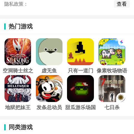
查看
隐私政策：
热门游戏
空洞骑士丝之
虚无鱼
只有一道门
像素牧场物语
歌
地狱把妹王
发条总动员
甜瓜游乐场国
七日杀
际服
同类游戏