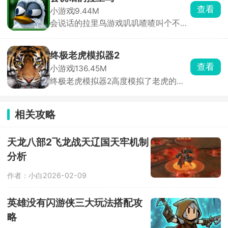
按屏幕完成跳跃、移动、飞行等高难度
查看
小游戏
9.44M
动作，节奏快的关卡尤其考验反应力与
会说话的拉里鸟游戏叽叽喳喳叫个不
操作精度。沿途还需躲避敌人，一旦停
同，拉里鸟拥有一双白色的羽毛，它会
下就前功尽弃。
学习玩家说话，通过点击屏幕内的一些
按钮，就能够与拉里鸟产生互动，选择
终极老虎模拟器2
不同的交互触动，拉里鸟将会表现出独
查看
小游戏
136.45M
特的表情。会说话的拉里鸟除了说话以
终极老虎模拟器2高度模拟了老虎的生
外，还会弹钢琴呢，演奏动听的音乐，
活习性，尽情探索广袤无垠的野外世
安抚玩家的身心。
界，从幼虎开始生存，利用其自身自带
的利爪捕获狩猎各种野生动物，汲取营
相关攻略
养，增强自身的成长，不断的提升自己
的属性，还可以组建老虎家庭，在野外
很好的生存。
天龙八部2飞龙战天辽国天牢机制
分析
作者：小白
2026-02-09
英雄没有闪游侠三大玩法搭配攻
略