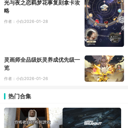
光与夜之恋羁梦花事复刻拿卡攻
略
作者：小白
2026-01-28
灵画师全品级妖灵养成优先级一
览
作者：小白
2026-01-26
热门合集