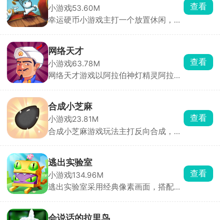
机四伏的城市之中，体验颠沛流离、步
查看
小游戏
53.60M
步惊心的流浪生活。
幸运硬币小游戏主打一个放置休闲，操
作简单上手容易，在游戏内玩家只需要
通过点击的方式，将硬币投掷到指定的
一面才可获得相应的资源。用获取的资
网络天才
源购买各种各样的道具来翻取硬币，以
查看
小游戏
63.78M
此循环，收益越来越多。
网络天才游戏以阿拉伯神灯精灵阿拉丁
出题方式一一答题，综合你所回答的问
题，系统会自动整合答案，判断出你心
中所想。完成任务可以让阿拉丁完成你
合成小芝麻
所许的愿望，如若你战胜了灯神，还能
查看
小游戏
23.81M
获得神秘奖励哟。
合成小芝麻游戏玩法主打反向合成，其
他的合成游戏是从小合成到大，而该游
戏是从大合成到小。只要技术到位，你
可以在一局里玩很久。通过滑动屏幕操
逃出实验室
控水果下落位置，相同水果碰撞即可合
查看
小游戏
134.96M
成更小的水果。简单易上手，却让人停
逃出实验室采用经典像素画面，搭配新
不下来，是打发碎片时间的解压神器。
颖玩法，你将操控一只小怪兽从实验室
中拼命逃亡，每个房间都是一道关卡，
障碍密布、机关密集，需要你点击或长
会说话的拉里鸟