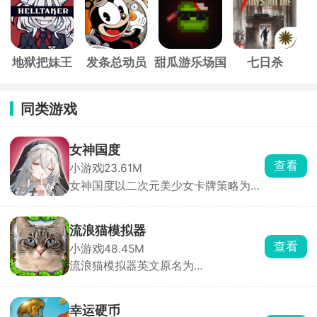
地狱把妹王
发条总动员
甜瓜游乐场国
七日杀
际服
同类游戏
女神国度
查看
小游戏
23.61M
女神国度以二次元美少女卡牌策略为主
要玩法，玩家扮演冒险者，在跨越次元
的旅途中招募数十位风格迥异的魔法少
女，她们外貌各异、技能定位不同，可
流浪猫模拟器
自由搭配阵容释放全力。游戏主打放置
查看
小游戏
48.45M
闯关自动战斗，支持跳过战斗与离线挂
流浪猫模拟器英文原名为
机，解放双手轻松养成。
StrayCatSim，由海外游戏工作室
Gluten Free Games LLC打造，化身一
只渺小的流浪猫咪，置身于繁华却又危
幸运硬币